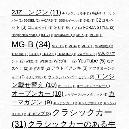
2JZエンジン
(11)
4バックいける車
(1)
6速MT
(1)
8ナン
C2コルベ
バー
(1)
560SEL
(1)
A-CARS
(1)
BBSホイール
(1)
BN1
(1)
ット
(3)
FORZA STYLE
(2)
C3コルベット
(1)
D4B
(1)
Eタイプ
(1)
Happy New Year
(1)
ISCV
(1)
jaguarXJ40
(1)
M!LK
(1)
MG-A
(1)
MG-B
(34)
MG-TD
(1)
MGA
(1)
MGB
(1)
MGB修理
(1)
VWバリア
TD2000
(1)
TR-4
(1)
TR4-A
(1)
TR4A-IRS
(1)
VWゴルフ
(1)
YouTube
(5)
ント
(2)
WRブルー
(2)
なぎ
W121
(1)
W126
(1)
アウトビアンキ
(3)
スケ！
(2)
みずき愛
(2)
アフタヌーンテ
エンジ
ィー
(2)
ウレタンバンパーモデル
(2)
イタリア街
(1)
ン載せ替え
(10)
オリジン
(1)
オースチンヒーレー
(1)
オープンカー
(10)
カ
カイザーブルーメタリック
(1)
ーマガジン
(9)
キッチンカー
(1)
キャリア加工
(1)
キャンバ
クラシックカー
キャンプ
(3)
スTOP
(1)
(31)
クラシックカーのある生