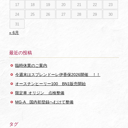
17
18
19
20
21
22
23
24
25
26
27
28
29
30
31
« 6月
最近の投稿
臨時休業のご案内
今週末はスプレンドーレ伊香保2026開催 ！！
オースチンヒーリー100 BN1販売開始
限定車 オリジン 点検整備
MG-A 国内初登録へむけて整備
タグ