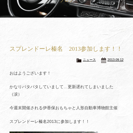
ブログ
買取査定
Trade In
修理
Repair
ブログ
Blog
スプレンドーレ榛名 2013参加します！！
会社概要
Company
ニュース
2013.09.12
採用情報
Recruit
おはようございます！
かなりバタバタしていまして…更新遅れてしまいました
（涙）
今週末開催される伊香保おもちゃと人形自動車博物館主催
スプレンドーレ榛名2013に参加します！！