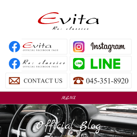
MENU
販売車
Car Sales
Official Blog
パーツ販売
Parts Sales