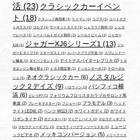
活
(23)
クラシックカーイベン
ト
(18)
クラシック商用車
(1)
ケイマン
(1)
コブラ
(1)
コートテク
トガラス
(1)
ゴルフ
(1)
サーキットタイヤ
(1)
シェラウド制作
(1)
シュガ
ーレース
(1)
シートベルトガイド制作
(1)
シールドビーム
(1)
ジャガー
ジャガーXJ6シリーズ1
(13)
XJ6
(1)
ジャ
ガーＥタイプ
(1)
スターダスト
(1)
スパークプラグ不良
(1)
スプレンドー
デイトナスパイダーレプリカ
(2)
レ榛名
(1)
ダイハツタント
(1)
トヨ
タエンジン載せ替え
(1)
トヨタ限定車
(1)
ドッカンターボ
(1)
ナローポル
ノスタルジ
ネオクラシックカー
(6)
シェ
(1)
ック２デイズ
(9)
パシフィコ横
ハロウィン
(1)
浜
(6)
フォリウムフロリスタカラヅカサロンド馬
ピレリP7
(1)
プラモデル
(3)
車道
(2)
ヘッド
ブレーキマスター
(1)
プジョー
(1)
ライトLED化
(2)
ベンツ W113
(2)
ホワイトボディ
(2)
ホワイト
リボンタイヤ
(2)
ボクスター
(1)
マイアミバイス
(1)
マセラティギブリ
ミュージ
(1)
マセラティーギブリ
(1)
マセラティーグランツーリスモ
(1)
メッキコンバージョン
(5)
ックビデオ
(2)
メリークリス