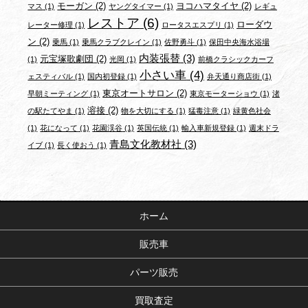
モーガン
(2)
ヨコハマタイヤ
(2)
マス
(1)
ヤングタイマー
(1)
レギュ
レストア
(6)
ローダウ
レーター修理
(1)
ロータスエスプリ
(1)
ン
(2)
乗馬
(1)
乗馬クラブクレイン
(1)
佐野勇斗
(1)
保田中央海水浴場
内装張替
(3)
元宝塚歌劇団
(2)
(1)
光岡
(1)
前橋クラシックカーフ
小さい車
(4)
ェスティバル
(1)
国内初登録
(1)
弁天通り商店街
(1)
東京オートサロン
(2)
早朝ミーティング
(1)
東京モーターショウ
(1)
渚
溶接
(2)
の駅たてやま
(1)
物を大切にする
(1)
猛毒注意
(1)
緑黄色社会
(1)
花になって
(1)
花園渓谷
(1)
英国伝統
(1)
輸入車新規登録
(1)
週末ドラ
青島文化教材社
(3)
イブ
(1)
長く使おう
(1)
ホーム
販売車
パーツ販売
買取査定