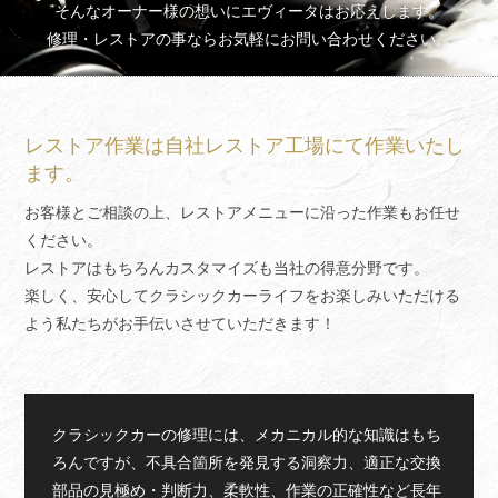
そんなオーナー様の想いにエヴィータはお応えします。
買取査定
Trade In
修理・レストアの事ならお気軽にお問い合わせください。
修理
Repair
ブログ
Blog
レストア作業は自社レストア工場にて作業いたし
ます。
会社概要
Company
お客様とご相談の上、レストアメニューに沿った作業もお任せ
ください。
採用情報
Recruit
レストアはもちろんカスタマイズも当社の得意分野です。
楽しく、安心してクラシックカーライフをお楽しみいただける
よう私たちがお手伝いさせていただきます！
クラシックカーの修理には、メカニカル的な知識はもち
ろんですが、不具合箇所を発見する洞察力、適正な交換
部品の見極め・判断力、柔軟性、作業の正確性など長年