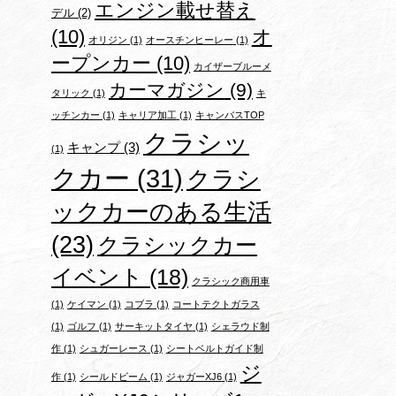
エンジン載せ替え
デル
(2)
(10)
オ
オリジン
(1)
オースチンヒーレー
(1)
ープンカー
(10)
カイザーブルーメ
カーマガジン
(9)
タリック
(1)
キ
ッチンカー
(1)
キャリア加工
(1)
キャンバスTOP
クラシッ
キャンプ
(3)
(1)
クカー
(31)
クラシ
ックカーのある生活
(23)
クラシックカー
イベント
(18)
クラシック商用車
(1)
ケイマン
(1)
コブラ
(1)
コートテクトガラス
(1)
ゴルフ
(1)
サーキットタイヤ
(1)
シェラウド制
作
(1)
シュガーレース
(1)
シートベルトガイド制
ジ
作
(1)
シールドビーム
(1)
ジャガーXJ6
(1)