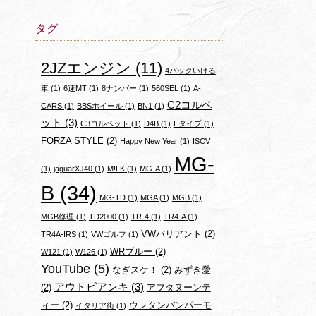
タグ
2JZエンジン
(11)
4バックいける
車
(1)
6速MT
(1)
8ナンバー
(1)
560SEL
(1)
A-
C2コルベ
CARS
(1)
BBSホイール
(1)
BN1
(1)
ット
(3)
C3コルベット
(1)
D4B
(1)
Eタイプ
(1)
FORZA STYLE
(2)
Happy New Year
(1)
ISCV
MG-
(1)
jaguarXJ40
(1)
M!LK
(1)
MG-A
(1)
B
(34)
MG-TD
(1)
MGA
(1)
MGB
(1)
MGB修理
(1)
TD2000
(1)
TR-4
(1)
TR4-A
(1)
VWバリアント
(2)
TR4A-IRS
(1)
VWゴルフ
(1)
WRブルー
(2)
W121
(1)
W126
(1)
YouTube
(5)
なぎスケ！
(2)
みずき愛
アウトビアンキ
(3)
(2)
アフタヌーンテ
ィー
(2)
ウレタンバンパーモ
イタリア街
(1)