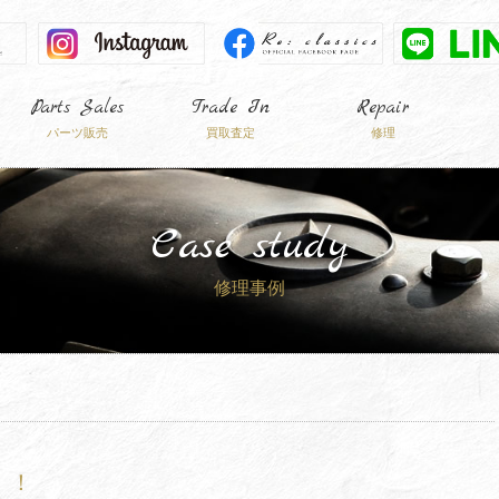
Parts Sales
Trade In
Repair
パーツ販売
買取査定
修理
Case study
修理事例
！！