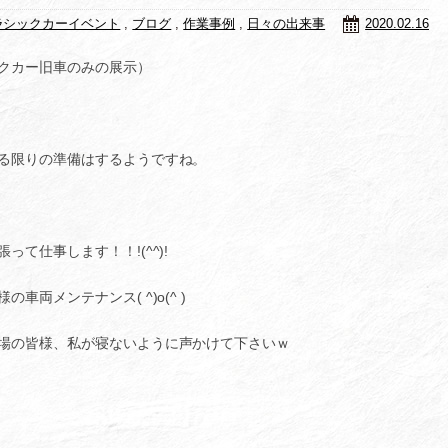
ラシックカーイベント
,
ブログ
,
作業事例
,
日々の出来事
2020.02.16
クカー旧車のみの展示）
る限りの準備はするようですね。
て仕事します！！!(^^)!
両メンテナンス( ^)o(^ )
場の皆様、私が寝ないように声かけて下さいｗ