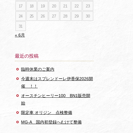
17
18
19
20
21
22
23
24
25
26
27
28
29
30
31
« 6月
最近の投稿
臨時休業のご案内
今週末はスプレンドーレ伊香保2026開
催 ！！
オースチンヒーリー100 BN1販売開
始
限定車 オリジン 点検整備
MG-A 国内初登録へむけて整備