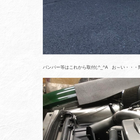
バンパー等はこれから取付(;^_^A お～い・・・間