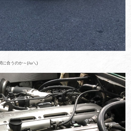
に合うのか～(/ω＼)