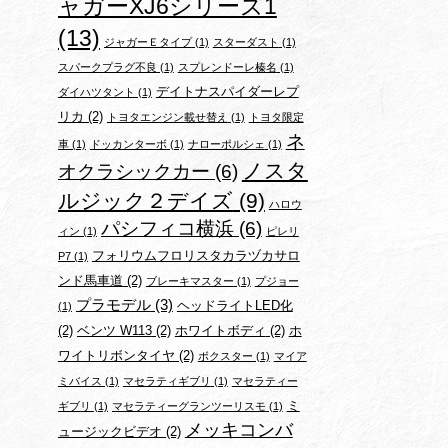
ャガーXJ6シリーズ1
(13)
ジャガーＥタイプ
(1)
スターダスト
(1)
スパークプラグ不良
(1)
スプレンドーレ榛名
(1)
デイトナスパイダーレプ
ダイハツタント
(1)
リカ
(2)
トヨタエンジン載せ替え
(1)
トヨタ限定
ネ
車
(1)
ドッカンターボ
(1)
ナローポルシェ
(1)
ノスタ
オクラシックカー
(6)
ルジック２デイズ
(9)
ハロウ
パシフィコ横浜
(6)
ィン
(1)
ピレリ
フォリウムフロリスタカラヅカサロ
P7
(1)
ンド馬車道
(2)
ブレーキマスター
(1)
プジョー
プラモデル
(3)
ヘッドライトLED化
(1)
(2)
ベンツ W113
(2)
ホワイトボディ
(2)
ホ
ワイトリボンタイヤ
(2)
ボクスター
(1)
マイア
ミバイス
(1)
マセラティギブリ
(1)
マセラティー
ミ
ギブリ
(1)
マセラティーグランツーリスモ
(1)
メッキコンバ
ュージックビデオ
(2)