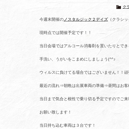
ク
今週末開催の
ノスタルジック２デイズ
（クラシッ
現時点では開催予定です！！
当日会場ではアルコール消毒剤を置いたりとでき
手洗い、うがいをこまめにしましょう(^^♪
ウィルスに負けてる場合ではございません！！頑張っ
最近の流れ⇒朝晩は出展車両の準備⇒昼間はお客様の車
当日まで気合と根性で乗り切る予定ですのでご来
お願い致します！
当日持ち込む車両は３台です！