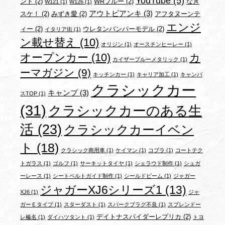
YouTube
(5)
ント
(2)
WRブルー
(2)
なぎ
W121
(1)
W126
(1)
アウトビアンキ
(3)
スケ！
(2)
みずき愛
(2)
アフタヌーンテ
エンジ
ィー
(2)
ウレタンバンパーモデル
(2)
イタリア街
(1)
ン載せ替え
(10)
オリジン
(1)
オースチンヒーレー
(1)
オープンカー
(10)
カ
カイザーブルーメタリック
(1)
ーマガジン
(9)
キッチンカー
(1)
キャリア加工
(1)
キャンバ
クラシックカー
キャンプ
(3)
スTOP
(1)
(31)
クラシックカーのある生
活
(23)
クラシックカーイベン
ト
(18)
クラシック商用車
(1)
ケイマン
(1)
コブラ
(1)
コートテク
トガラス
(1)
ゴルフ
(1)
サーキットタイヤ
(1)
シェラウド制作
(1)
シュガ
ーレース
(1)
シートベルトガイド制作
(1)
シールドビーム
(1)
ジャガー
ジャガーXJ6シリーズ1
(13)
XJ6
(1)
ジャ
ガーＥタイプ
(1)
スターダスト
(1)
スパークプラグ不良
(1)
スプレンドー
デイトナスパイダーレプリカ
(2)
レ榛名
(1)
ダイハツタント
(1)
トヨ