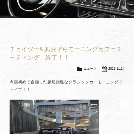
ブログ
買取査定
Trade In
修理
Repair
ブログ
Blog
チョイツー&あおぞらモーニングカフェミ
会社概要
Company
ーティング 終了！！
採用情報
Recruit
ニュース
2013.11.24
今回初めて企画した超短距離なクラシックカーモーニングド
ライブ！！