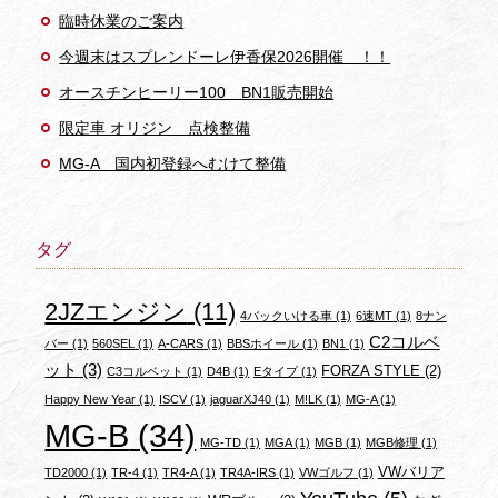
臨時休業のご案内
今週末はスプレンドーレ伊香保2026開催 ！！
オースチンヒーリー100 BN1販売開始
限定車 オリジン 点検整備
MG-A 国内初登録へむけて整備
タグ
2JZエンジン
(11)
4バックいける車
(1)
6速MT
(1)
8ナン
C2コルベ
バー
(1)
560SEL
(1)
A-CARS
(1)
BBSホイール
(1)
BN1
(1)
ット
(3)
FORZA STYLE
(2)
C3コルベット
(1)
D4B
(1)
Eタイプ
(1)
Happy New Year
(1)
ISCV
(1)
jaguarXJ40
(1)
M!LK
(1)
MG-A
(1)
MG-B
(34)
MG-TD
(1)
MGA
(1)
MGB
(1)
MGB修理
(1)
VWバリア
TD2000
(1)
TR-4
(1)
TR4-A
(1)
TR4A-IRS
(1)
VWゴルフ
(1)