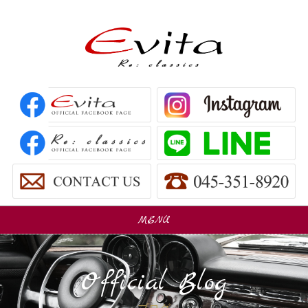
MENU
販売車
Car Sales
Official Blog
パーツ販売
Parts Sales