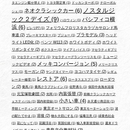
タエンジン載せ替え
(1)
トヨタ限定車
(1)
ドッカンターボ
(1)
ナローポル
ノスタルジ
ネオクラシックカー
(6)
シェ
(1)
ック２デイズ
(9)
パシフィコ横
ハロウィン
(1)
浜
(6)
フォリウムフロリスタカラヅカサロンド馬
ピレリP7
(1)
プラモデル
(3)
車道
(2)
ヘッド
ブレーキマスター
(1)
プジョー
(1)
ライトLED化
(2)
ベンツ W113
(2)
ホワイトボディ
(2)
ホワイト
リボンタイヤ
(2)
ボクスター
(1)
マイアミバイス
(1)
マセラティギブリ
ミュージ
(1)
マセラティーギブリ
(1)
マセラティーグランツーリスモ
(1)
メッキコンバージョン
(5)
ックビデオ
(2)
メリークリス
モーガン
(2)
ヨコハマタイヤ
(2)
マス
(1)
ヤングタイマー
(1)
レギュ
レストア
(6)
ローダウ
レーター修理
(1)
ロータスエスプリ
(1)
ン
(2)
乗馬
(1)
乗馬クラブクレイン
(1)
佐野勇斗
(1)
保田中央海水浴場
内装張替
(3)
元宝塚歌劇団
(2)
(1)
光岡
(1)
前橋クラシックカーフ
小さい車
(4)
ェスティバル
(1)
国内初登録
(1)
弁天通り商店街
(1)
東京オートサロン
(2)
早朝ミーティング
(1)
東京モーターショウ
(1)
渚
溶接
(2)
の駅たてやま
(1)
物を大切にする
(1)
猛毒注意
(1)
緑黄色社会
(1)
花になって
(1)
花園渓谷
(1)
英国伝統
(1)
輸入車新規登録
(1)
週末ドラ
青島文化教材社
(3)