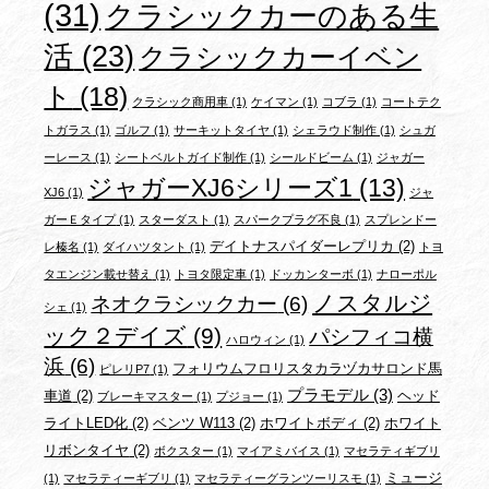
(31)
クラシックカーのある生
活
(23)
クラシックカーイベン
ト
(18)
クラシック商用車
(1)
ケイマン
(1)
コブラ
(1)
コートテク
トガラス
(1)
ゴルフ
(1)
サーキットタイヤ
(1)
シェラウド制作
(1)
シュガ
ーレース
(1)
シートベルトガイド制作
(1)
シールドビーム
(1)
ジャガー
ジャガーXJ6シリーズ1
(13)
XJ6
(1)
ジャ
ガーＥタイプ
(1)
スターダスト
(1)
スパークプラグ不良
(1)
スプレンドー
デイトナスパイダーレプリカ
(2)
レ榛名
(1)
ダイハツタント
(1)
トヨ
タエンジン載せ替え
(1)
トヨタ限定車
(1)
ドッカンターボ
(1)
ナローポル
ノスタルジ
ネオクラシックカー
(6)
シェ
(1)
ック２デイズ
(9)
パシフィコ横
ハロウィン
(1)
浜
(6)
フォリウムフロリスタカラヅカサロンド馬
ピレリP7
(1)
プラモデル
(3)
車道
(2)
ヘッド
ブレーキマスター
(1)
プジョー
(1)
ライトLED化
(2)
ベンツ W113
(2)
ホワイトボディ
(2)
ホワイト
リボンタイヤ
(2)
ボクスター
(1)
マイアミバイス
(1)
マセラティギブリ
ミュージ
(1)
マセラティーギブリ
(1)
マセラティーグランツーリスモ
(1)