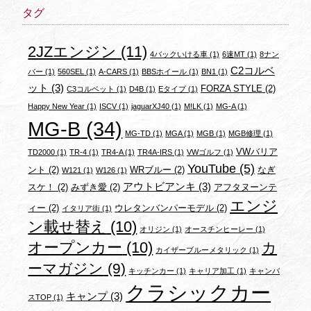
タグ
2JZエンジン
(11)
4バックいける車
(1)
6速MT
(1)
8ナン
C2コルベ
バー
(1)
560SEL
(1)
A-CARS
(1)
BBSホイール
(1)
BN1
(1)
ット
(3)
FORZA STYLE
(2)
C3コルベット
(1)
D4B
(1)
Eタイプ
(1)
Happy New Year
(1)
ISCV
(1)
jaguarXJ40
(1)
M!LK
(1)
MG-A
(1)
MG-B
(34)
MG-TD
(1)
MGA
(1)
MGB
(1)
MGB修理
(1)
VWバリア
TD2000
(1)
TR-4
(1)
TR4-A
(1)
TR4A-IRS
(1)
VWゴルフ
(1)
YouTube
(5)
ント
(2)
WRブルー
(2)
なぎ
W121
(1)
W126
(1)
アウトビアンキ
(3)
スケ！
(2)
みずき愛
(2)
アフタヌーンテ
エンジ
ィー
(2)
ウレタンバンパーモデル
(2)
イタリア街
(1)
ン載せ替え
(10)
オリジン
(1)
オースチンヒーレー
(1)
オープンカー
(10)
カ
カイザーブルーメタリック
(1)
ーマガジン
(9)
キッチンカー
(1)
キャリア加工
(1)
キャンバ
クラシックカー
キャンプ
(3)
スTOP
(1)