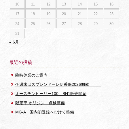
10
11
12
13
14
15
16
17
18
19
20
21
22
23
24
25
26
27
28
29
30
31
« 6月
最近の投稿
臨時休業のご案内
今週末はスプレンドーレ伊香保2026開催 ！！
オースチンヒーリー100 BN1販売開始
限定車 オリジン 点検整備
MG-A 国内初登録へむけて整備