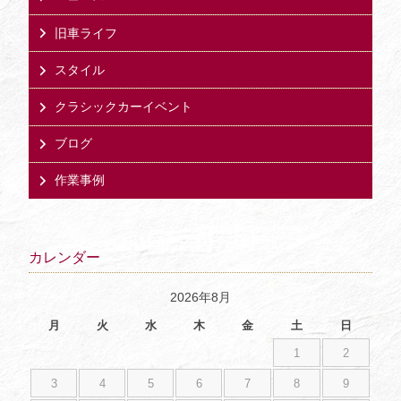
旧車ライフ
スタイル
クラシックカーイベント
ブログ
作業事例
カレンダー
2026年8月
月
火
水
木
金
土
日
1
2
3
4
5
6
7
8
9