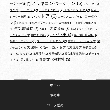
メッキコンバージョン
(5)
ックビデオ
(2)
メリークリス
モーガン
(2)
ヨコハマタイヤ
(2)
マス
(1)
ヤングタイマー
(1)
レギュ
レストア
(6)
ローダウ
レーター修理
(1)
ロータスエスプリ
(1)
ン
(2)
乗馬
(1)
乗馬クラブクレイン
(1)
佐野勇斗
(1)
保田中央海水浴場
内装張替
(3)
元宝塚歌劇団
(2)
(1)
光岡
(1)
前橋クラシックカーフ
小さい車
(4)
ェスティバル
(1)
国内初登録
(1)
弁天通り商店街
(1)
東京オートサロン
(2)
早朝ミーティング
(1)
東京モーターショウ
(1)
渚
溶接
(2)
の駅たてやま
(1)
物を大切にする
(1)
猛毒注意
(1)
緑黄色社会
(1)
花になって
(1)
花園渓谷
(1)
英国伝統
(1)
輸入車新規登録
(1)
週末ドラ
青島文化教材社
(3)
イブ
(1)
長く使おう
(1)
ホーム
販売車
パーツ販売