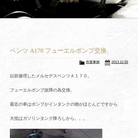
修理事例
買取査定
Trade In
修理
Repair
ブログ
Blog
ベンツ A170 フューエルポンプ交換
会社概要
Company
作業事例
2013.12.05
採用情報
Recruit
以前修理したメルセデスベンツＡ１７０。
フューエルポンプ故障の為交換。
最近の車はポンプがインタンクの物がほとんどですから
大抵はガソリンタンク降ろしから。。。