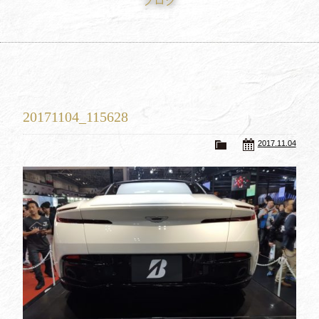
ブログ
買取査定
Trade In
修理
Repair
ブログ
Blog
20171104_115628
会社概要
Company
2017.11.04
採用情報
Recruit