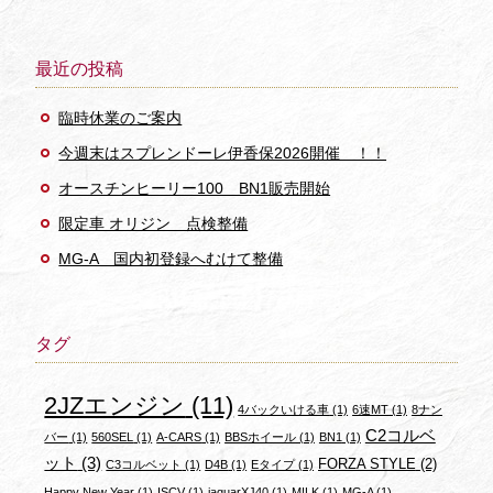
最近の投稿
臨時休業のご案内
今週末はスプレンドーレ伊香保2026開催 ！！
オースチンヒーリー100 BN1販売開始
限定車 オリジン 点検整備
MG-A 国内初登録へむけて整備
タグ
2JZエンジン
(11)
4バックいける車
(1)
6速MT
(1)
8ナン
C2コルベ
バー
(1)
560SEL
(1)
A-CARS
(1)
BBSホイール
(1)
BN1
(1)
ット
(3)
FORZA STYLE
(2)
C3コルベット
(1)
D4B
(1)
Eタイプ
(1)
Happy New Year
(1)
ISCV
(1)
jaguarXJ40
(1)
M!LK
(1)
MG-A
(1)