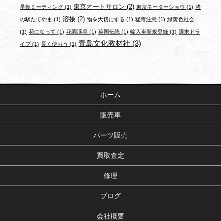
東京オートサロン
(2)
早朝ミーティング
(1)
東京モーターショウ
(1)
渚
溶接
(2)
の駅たてやま
(1)
物を大切にする
(1)
猛毒注意
(1)
緑黄色社会
(1)
花になって
(1)
花園渓谷
(1)
英国伝統
(1)
輸入車新規登録
(1)
週末ドラ
青島文化教材社
(3)
イブ
(1)
長く使おう
(1)
ホーム
販売車
パーツ販売
買取査定
修理
ブログ
会社概要