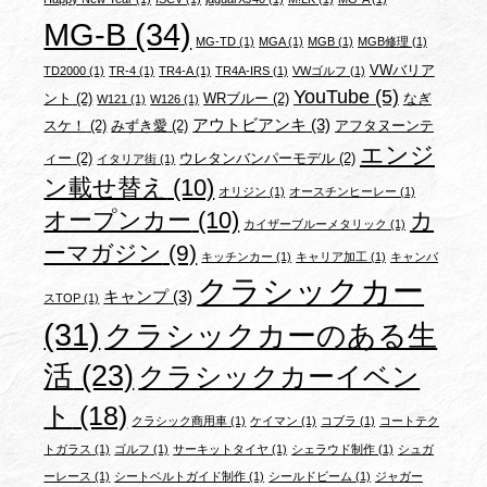
MG-B
(34)
MG-TD
(1)
MGA
(1)
MGB
(1)
MGB修理
(1)
VWバリア
TD2000
(1)
TR-4
(1)
TR4-A
(1)
TR4A-IRS
(1)
VWゴルフ
(1)
YouTube
(5)
ント
(2)
WRブルー
(2)
なぎ
W121
(1)
W126
(1)
アウトビアンキ
(3)
スケ！
(2)
みずき愛
(2)
アフタヌーンテ
エンジ
ィー
(2)
ウレタンバンパーモデル
(2)
イタリア街
(1)
ン載せ替え
(10)
オリジン
(1)
オースチンヒーレー
(1)
オープンカー
(10)
カ
カイザーブルーメタリック
(1)
ーマガジン
(9)
キッチンカー
(1)
キャリア加工
(1)
キャンバ
クラシックカー
キャンプ
(3)
スTOP
(1)
(31)
クラシックカーのある生
活
(23)
クラシックカーイベン
ト
(18)
クラシック商用車
(1)
ケイマン
(1)
コブラ
(1)
コートテク
トガラス
(1)
ゴルフ
(1)
サーキットタイヤ
(1)
シェラウド制作
(1)
シュガ
ーレース
(1)
シートベルトガイド制作
(1)
シールドビーム
(1)
ジャガー