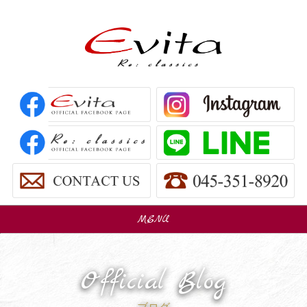
MENU
販売車
Car Sales
Official Blog
パーツ販売
Parts Sales