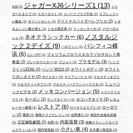
ジャガーXJ6シリーズ1
(13)
XJ6
(1)
ジャ
ガーＥタイプ
(1)
スターダスト
(1)
スパークプラグ不良
(1)
スプレンドー
デイトナスパイダーレプリカ
(2)
レ榛名
(1)
ダイハツタント
(1)
トヨ
タエンジン載せ替え
(1)
トヨタ限定車
(1)
ドッカンターボ
(1)
ナローポル
ノスタルジ
ネオクラシックカー
(6)
シェ
(1)
ック２デイズ
(9)
パシフィコ横
ハロウィン
(1)
浜
(6)
フォリウムフロリスタカラヅカサロンド馬
ピレリP7
(1)
プラモデル
(3)
車道
(2)
ヘッド
ブレーキマスター
(1)
プジョー
(1)
ライトLED化
(2)
ベンツ W113
(2)
ホワイトボディ
(2)
ホワイト
リボンタイヤ
(2)
ボクスター
(1)
マイアミバイス
(1)
マセラティギブリ
ミュージ
(1)
マセラティーギブリ
(1)
マセラティーグランツーリスモ
(1)
メッキコンバージョン
(5)
ックビデオ
(2)
メリークリス
モーガン
(2)
ヨコハマタイヤ
(2)
マス
(1)
ヤングタイマー
(1)
レギュ
レストア
(6)
ローダウ
レーター修理
(1)
ロータスエスプリ
(1)
ン
(2)
乗馬
(1)
乗馬クラブクレイン
(1)
佐野勇斗
(1)
保田中央海水浴場
内装張替
(3)
元宝塚歌劇団
(2)
(1)
光岡
(1)
前橋クラシックカーフ
小さい車
(4)
ェスティバル
(1)
国内初登録
(1)
弁天通り商店街
(1)