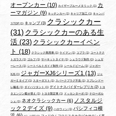
オープンカー
(10)
カ
カイザーブルーメタリック
(1)
ーマガジン
(9)
キッチンカー
(1)
キャリア加工
(1)
キャンバ
クラシックカー
キャンプ
(3)
スTOP
(1)
(31)
クラシックカーのある生
活
(23)
クラシックカーイベン
ト
(18)
クラシック商用車
(1)
ケイマン
(1)
コブラ
(1)
コートテク
トガラス
(1)
ゴルフ
(1)
サーキットタイヤ
(1)
シェラウド制作
(1)
シュガ
ーレース
(1)
シートベルトガイド制作
(1)
シールドビーム
(1)
ジャガー
ジャガーXJ6シリーズ1
(13)
XJ6
(1)
ジャ
ガーＥタイプ
(1)
スターダスト
(1)
スパークプラグ不良
(1)
スプレンドー
デイトナスパイダーレプリカ
(2)
レ榛名
(1)
ダイハツタント
(1)
トヨ
タエンジン載せ替え
(1)
トヨタ限定車
(1)
ドッカンターボ
(1)
ナローポル
ノスタルジ
ネオクラシックカー
(6)
シェ
(1)
ック２デイズ
(9)
パシフィコ横
ハロウィン
(1)
浜
(6)
フォリウムフロリスタカラヅカサロンド馬
ピレリP7
(1)