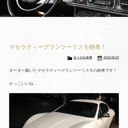
ブログ
買取査定
Trade In
修理
Repair
ブログ
Blog
マセラティーグランツーリスモ納車！
会社概要
Company
日々の出来事
2018.09.23
採用情報
Recruit
オーダー戴いたマセラティーグランツーリスモの納車です！
かっこいいね…