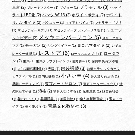
プラモデル
(3)
車道
(2)
ヘッド
ブレーキマスター
(1)
プジョー
(1)
ライトLED化
(2)
ベンツ W113
(2)
ホワイトボディ
(2)
ホワイト
リボンタイヤ
(2)
ボクスター
(1)
マイアミバイス
(1)
マセラティギブリ
ミュージ
(1)
マセラティーギブリ
(1)
マセラティーグランツーリスモ
(1)
メッキコンバージョン
(5)
ックビデオ
(2)
メリークリス
モーガン
(2)
ヨコハマタイヤ
(2)
マス
(1)
ヤングタイマー
(1)
レギュ
レストア
(6)
ローダウ
レーター修理
(1)
ロータスエスプリ
(1)
ン
(2)
乗馬
(1)
乗馬クラブクレイン
(1)
佐野勇斗
(1)
保田中央海水浴場
内装張替
(3)
元宝塚歌劇団
(2)
(1)
光岡
(1)
前橋クラシックカーフ
小さい車
(4)
ェスティバル
(1)
国内初登録
(1)
弁天通り商店街
(1)
東京オートサロン
(2)
早朝ミーティング
(1)
東京モーターショウ
(1)
渚
溶接
(2)
の駅たてやま
(1)
物を大切にする
(1)
猛毒注意
(1)
緑黄色社会
(1)
花になって
(1)
花園渓谷
(1)
英国伝統
(1)
輸入車新規登録
(1)
週末ドラ
青島文化教材社
(3)
イブ
(1)
長く使おう
(1)