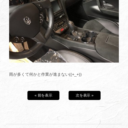
雨が多くて何かと作業が進まない((+_+))
« 前を表示
次を表示 »