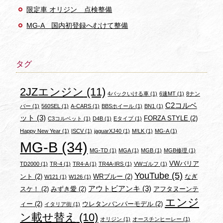
限定車 オリジン 点検整備
MG-A 国内初登録へむけて整備
タグ
2JZエンジン
(11)
4バックいける車
(1)
6速MT
(1)
8ナン
C2コルベ
バー
(1)
560SEL
(1)
A-CARS
(1)
BBSホイール
(1)
BN1
(1)
ット
(3)
FORZA STYLE
(2)
C3コルベット
(1)
D4B
(1)
Eタイプ
(1)
Happy New Year
(1)
ISCV
(1)
jaguarXJ40
(1)
M!LK
(1)
MG-A
(1)
MG-B
(34)
MG-TD
(1)
MGA
(1)
MGB
(1)
MGB修理
(1)
VWバリア
TD2000
(1)
TR-4
(1)
TR4-A
(1)
TR4A-IRS
(1)
VWゴルフ
(1)
YouTube
(5)
ント
(2)
WRブルー
(2)
なぎ
W121
(1)
W126
(1)
アウトビアンキ
(3)
スケ！
(2)
みずき愛
(2)
アフタヌーンテ
エンジ
ィー
(2)
ウレタンバンパーモデル
(2)
イタリア街
(1)
ン載せ替え
(10)
オリジン
(1)
オースチンヒーレー
(1)