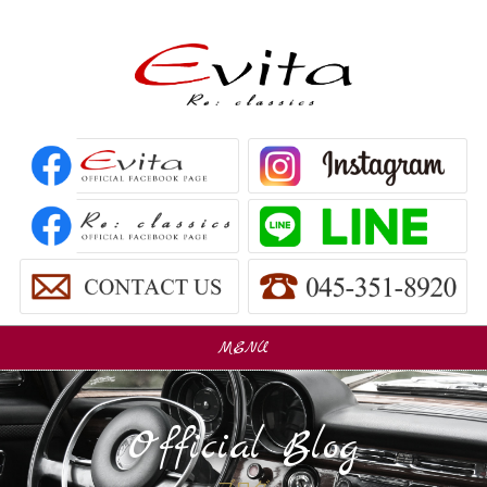
MENU
販売車
Car Sales
Official Blog
パーツ販売
Parts Sales