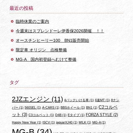
最近の投稿
臨時休業のご案内
今週末はスプレンドーレ伊香保2026開催 ！！
オースチンヒーリー100 BN1販売開始
限定車 オリジン 点検整備
MG-A 国内初登録へむけて整備
タグ
2JZエンジン
(11)
4バックいける車
(1)
6速MT
(1)
8ナン
C2コルベ
バー
(1)
560SEL
(1)
A-CARS
(1)
BBSホイール
(1)
BN1
(1)
ット
(3)
FORZA STYLE
(2)
C3コルベット
(1)
D4B
(1)
Eタイプ
(1)
Happy New Year
(1)
ISCV
(1)
jaguarXJ40
(1)
M!LK
(1)
MG-A
(1)
MG-B
(34)