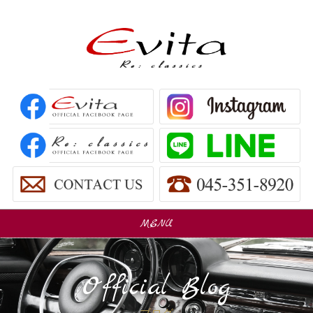
MENU
販売車
Car Sales
Official Blog
パーツ販売
Parts Sales