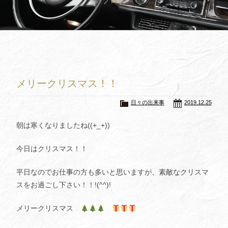
ブログ
買取査定
Trade In
修理
Repair
ブログ
Blog
メリークリスマス！！
会社概要
Company
日々の出来事
2019.12.25
採用情報
Recruit
朝は寒くなりましたね((+_+))
今日はクリスマス！！
平日なのでお仕事の方も多いと思いますが、素敵なクリスマ
スをお過ごし下さい！！!(^^)!
メリークリスマス