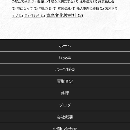
溶接
(2)
の駅たてやま
(1)
物を大切にする
(1)
猛毒注意
(1)
緑黄色社会
(1)
花になって
(1)
花園渓谷
(1)
英国伝統
(1)
輸入車新規登録
(1)
週末ドラ
青島文化教材社
(3)
イブ
(1)
長く使おう
(1)
ホーム
販売車
パーツ販売
買取査定
修理
ブログ
会社概要
お問い合わせ