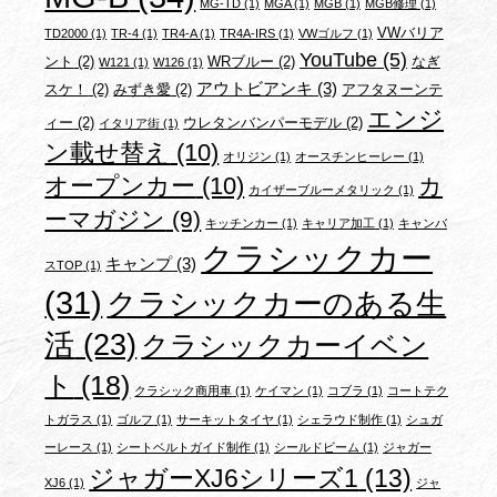
MG-TD
(1)
MGA
(1)
MGB
(1)
MGB修理
(1)
VWバリア
TD2000
(1)
TR-4
(1)
TR4-A
(1)
TR4A-IRS
(1)
VWゴルフ
(1)
YouTube
(5)
ント
(2)
WRブルー
(2)
なぎ
W121
(1)
W126
(1)
アウトビアンキ
(3)
スケ！
(2)
みずき愛
(2)
アフタヌーンテ
エンジ
ィー
(2)
ウレタンバンパーモデル
(2)
イタリア街
(1)
ン載せ替え
(10)
オリジン
(1)
オースチンヒーレー
(1)
オープンカー
(10)
カ
カイザーブルーメタリック
(1)
ーマガジン
(9)
キッチンカー
(1)
キャリア加工
(1)
キャンバ
クラシックカー
キャンプ
(3)
スTOP
(1)
(31)
クラシックカーのある生
活
(23)
クラシックカーイベン
ト
(18)
クラシック商用車
(1)
ケイマン
(1)
コブラ
(1)
コートテク
トガラス
(1)
ゴルフ
(1)
サーキットタイヤ
(1)
シェラウド制作
(1)
シュガ
ーレース
(1)
シートベルトガイド制作
(1)
シールドビーム
(1)
ジャガー
ジャガーXJ6シリーズ1
(13)
XJ6
(1)
ジャ