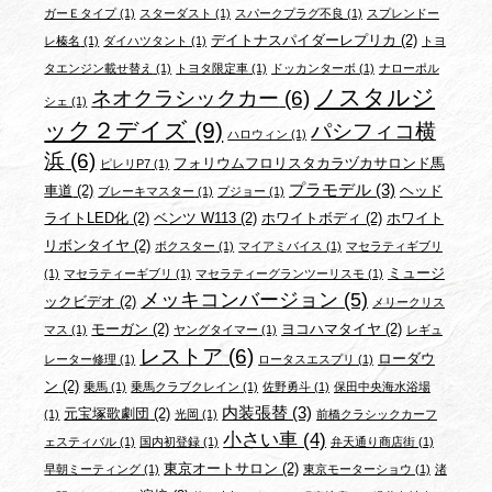
ガーＥタイプ
(1)
スターダスト
(1)
スパークプラグ不良
(1)
スプレンドー
デイトナスパイダーレプリカ
(2)
レ榛名
(1)
ダイハツタント
(1)
トヨ
タエンジン載せ替え
(1)
トヨタ限定車
(1)
ドッカンターボ
(1)
ナローポル
ノスタルジ
ネオクラシックカー
(6)
シェ
(1)
ック２デイズ
(9)
パシフィコ横
ハロウィン
(1)
浜
(6)
フォリウムフロリスタカラヅカサロンド馬
ピレリP7
(1)
プラモデル
(3)
車道
(2)
ヘッド
ブレーキマスター
(1)
プジョー
(1)
ライトLED化
(2)
ベンツ W113
(2)
ホワイトボディ
(2)
ホワイト
リボンタイヤ
(2)
ボクスター
(1)
マイアミバイス
(1)
マセラティギブリ
ミュージ
(1)
マセラティーギブリ
(1)
マセラティーグランツーリスモ
(1)
メッキコンバージョン
(5)
ックビデオ
(2)
メリークリス
モーガン
(2)
ヨコハマタイヤ
(2)
マス
(1)
ヤングタイマー
(1)
レギュ
レストア
(6)
ローダウ
レーター修理
(1)
ロータスエスプリ
(1)
ン
(2)
乗馬
(1)
乗馬クラブクレイン
(1)
佐野勇斗
(1)
保田中央海水浴場
内装張替
(3)
元宝塚歌劇団
(2)
(1)
光岡
(1)
前橋クラシックカーフ
小さい車
(4)
ェスティバル
(1)
国内初登録
(1)
弁天通り商店街
(1)
東京オートサロン
(2)
早朝ミーティング
(1)
東京モーターショウ
(1)
渚