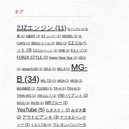
タグ
2JZエンジン
(11)
4バックいける
車
(1)
6速MT
(1)
8ナンバー
(1)
560SEL
(1)
A-
C2コルベ
CARS
(1)
BBSホイール
(1)
BN1
(1)
ット
(3)
C3コルベット
(1)
D4B
(1)
Eタイプ
(1)
FORZA STYLE
(2)
Happy New Year
(1)
ISCV
MG-
(1)
jaguarXJ40
(1)
M!LK
(1)
MG-A
(1)
B
(34)
MG-TD
(1)
MGA
(1)
MGB
(1)
MGB修理
(1)
TD2000
(1)
TR-4
(1)
TR4-A
(1)
VWバリアント
(2)
TR4A-IRS
(1)
VWゴルフ
(1)
WRブルー
(2)
W121
(1)
W126
(1)
YouTube
(5)
なぎスケ！
(2)
みずき愛
アウトビアンキ
(3)
(2)
アフタヌーンテ
ィー
(2)
ウレタンバンパーモ
イタリア街
(1)