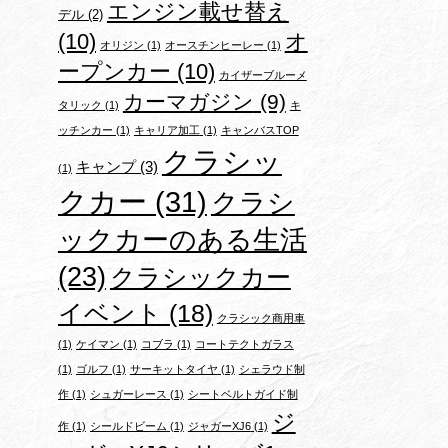
エンジン載せ替え
デル
(2)
(10)
オ
オリジン
(1)
オースチンヒーレー
(1)
ープンカー
(10)
カイザーブルーメ
カーマガジン
(9)
タリック
(1)
キ
ッチンカー
(1)
キャリア加工
(1)
キャンバスTOP
クラシッ
キャンプ
(3)
(1)
クカー
(31)
クラシ
ックカーのある生活
(23)
クラシックカー
イベント
(18)
クラシック商用車
(1)
ケイマン
(1)
コブラ
(1)
コートテクトガラス
(1)
ゴルフ
(1)
サーキットタイヤ
(1)
シェラウド制
作
(1)
シュガーレース
(1)
シートベルトガイド制
ジ
作
(1)
シールドビーム
(1)
ジャガーXJ6
(1)