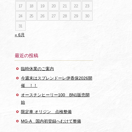
17
18
19
20
21
22
23
24
25
26
27
28
29
30
31
« 6月
最近の投稿
臨時休業のご案内
今週末はスプレンドーレ伊香保2026開
催 ！！
オースチンヒーリー100 BN1販売開
始
限定車 オリジン 点検整備
MG-A 国内初登録へむけて整備