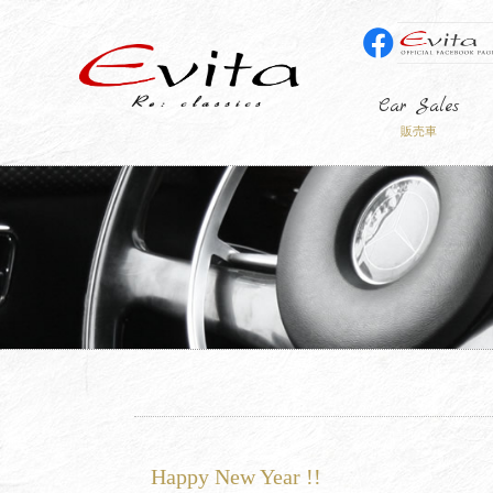
Car Sales
販売車
Happy New Year !!