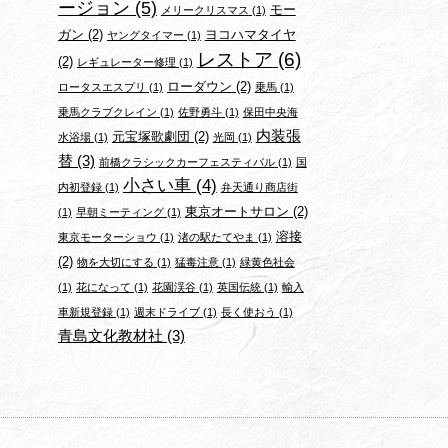
ージョン
(5)
モー
メリークリスマス
(1)
ガン
(2)
ヨコハマタイヤ
ヤングタイマー
(1)
レストア
(6)
(2)
レギュレーター修理
(1)
ローダウン
(2)
ロータスエスプリ
(1)
乗馬
(1)
乗馬クラブクレイン
(1)
佐野勇斗
(1)
保田中央海
内装張
元宝塚歌劇団
(2)
水浴場
(1)
光岡
(1)
替
(3)
前橋クラシックカーフェスティバル
(1)
国
小さい車
(4)
内初登録
(1)
弁天通り商店街
東京オートサロン
(2)
(1)
早朝ミーティング
(1)
溶接
東京モーターショウ
(1)
渚の駅たてやま
(1)
(2)
物を大切にする
(1)
猛毒注意
(1)
緑黄色社会
(1)
花になって
(1)
花園渓谷
(1)
英国伝統
(1)
輸入
車新規登録
(1)
週末ドライブ
(1)
長く使おう
(1)
青島文化教材社
(3)