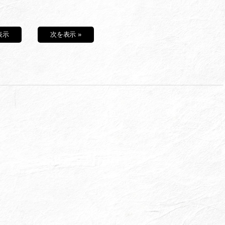
表示
次を表示 »