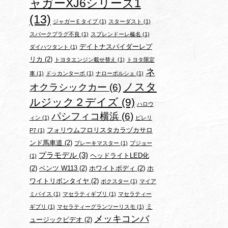
ャガーXJ6シリーズ1
(13)
ジャガーＥタイプ
(1)
スターダスト
(1)
スパークプラグ不良
(1)
スプレンドーレ榛名
(1)
デイトナスパイダーレプ
ダイハツタント
(1)
リカ
(2)
トヨタエンジン載せ替え
(1)
トヨタ限定
ネ
車
(1)
ドッカンターボ
(1)
ナローポルシェ
(1)
ノスタ
オクラシックカー
(6)
ルジック２デイズ
(9)
ハロウ
パシフィコ横浜
(6)
ィン
(1)
ピレリ
フォリウムフロリスタカラヅカサロ
P7
(1)
ンド馬車道
(2)
ブレーキマスター
(1)
プジョー
プラモデル
(3)
ヘッドライトLED化
(1)
(2)
ベンツ W113
(2)
ホワイトボディ
(2)
ホ
ワイトリボンタイヤ
(2)
ボクスター
(1)
マイア
ミバイス
(1)
マセラティギブリ
(1)
マセラティー
ミ
ギブリ
(1)
マセラティーグランツーリスモ
(1)
メッキコンバ
ュージックビデオ
(2)