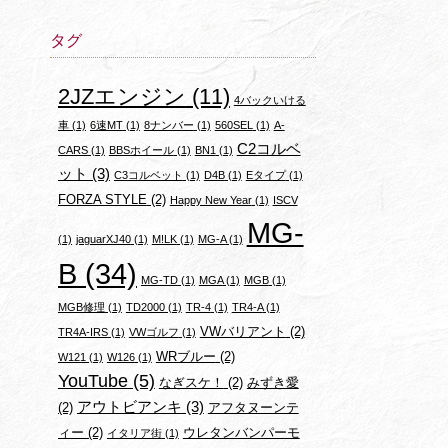
タグ
2JZエンジン
(11)
4バックいける
車
(1)
6速MT
(1)
8ナンバー
(1)
560SEL
(1)
A-
C2コルベ
CARS
(1)
BBSホイール
(1)
BN1
(1)
ット
(3)
C3コルベット
(1)
D4B
(1)
Eタイプ
(1)
FORZA STYLE
(2)
Happy New Year
(1)
ISCV
MG-
(1)
jaguarXJ40
(1)
M!LK
(1)
MG-A
(1)
B
(34)
MG-TD
(1)
MGA
(1)
MGB
(1)
MGB修理
(1)
TD2000
(1)
TR-4
(1)
TR4-A
(1)
VWバリアント
(2)
TR4A-IRS
(1)
VWゴルフ
(1)
WRブルー
(2)
W121
(1)
W126
(1)
YouTube
(5)
なぎスケ！
(2)
みずき愛
アウトビアンキ
(3)
(2)
アフタヌーンテ
ィー
(2)
ウレタンバンパーモ
イタリア街
(1)