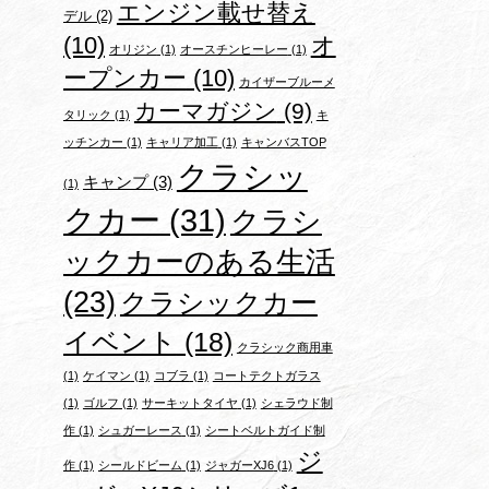
エンジン載せ替え
デル
(2)
(10)
オ
オリジン
(1)
オースチンヒーレー
(1)
ープンカー
(10)
カイザーブルーメ
カーマガジン
(9)
タリック
(1)
キ
ッチンカー
(1)
キャリア加工
(1)
キャンバスTOP
クラシッ
キャンプ
(3)
(1)
クカー
(31)
クラシ
ックカーのある生活
(23)
クラシックカー
イベント
(18)
クラシック商用車
(1)
ケイマン
(1)
コブラ
(1)
コートテクトガラス
(1)
ゴルフ
(1)
サーキットタイヤ
(1)
シェラウド制
作
(1)
シュガーレース
(1)
シートベルトガイド制
ジ
作
(1)
シールドビーム
(1)
ジャガーXJ6
(1)