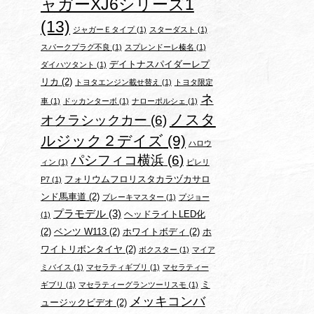
ャガーXJ6シリーズ1
(13)
ジャガーＥタイプ
(1)
スターダスト
(1)
スパークプラグ不良
(1)
スプレンドーレ榛名
(1)
デイトナスパイダーレプ
ダイハツタント
(1)
リカ
(2)
トヨタエンジン載せ替え
(1)
トヨタ限定
ネ
車
(1)
ドッカンターボ
(1)
ナローポルシェ
(1)
ノスタ
オクラシックカー
(6)
ルジック２デイズ
(9)
ハロウ
パシフィコ横浜
(6)
ィン
(1)
ピレリ
フォリウムフロリスタカラヅカサロ
P7
(1)
ンド馬車道
(2)
ブレーキマスター
(1)
プジョー
プラモデル
(3)
ヘッドライトLED化
(1)
(2)
ベンツ W113
(2)
ホワイトボディ
(2)
ホ
ワイトリボンタイヤ
(2)
ボクスター
(1)
マイア
ミバイス
(1)
マセラティギブリ
(1)
マセラティー
ミ
ギブリ
(1)
マセラティーグランツーリスモ
(1)
メッキコンバ
ュージックビデオ
(2)