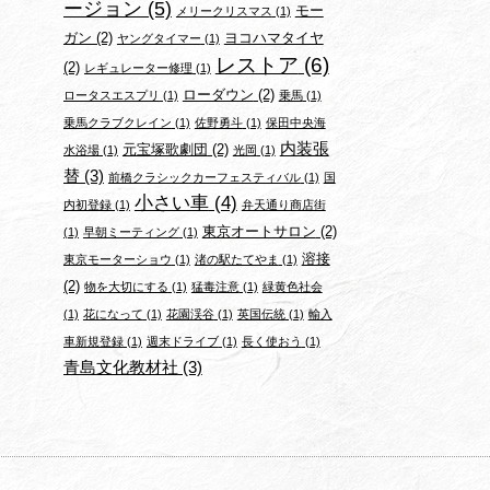
ージョン
(5)
モー
メリークリスマス
(1)
ガン
(2)
ヨコハマタイヤ
ヤングタイマー
(1)
レストア
(6)
(2)
レギュレーター修理
(1)
ローダウン
(2)
ロータスエスプリ
(1)
乗馬
(1)
乗馬クラブクレイン
(1)
佐野勇斗
(1)
保田中央海
内装張
元宝塚歌劇団
(2)
水浴場
(1)
光岡
(1)
替
(3)
前橋クラシックカーフェスティバル
(1)
国
小さい車
(4)
内初登録
(1)
弁天通り商店街
東京オートサロン
(2)
(1)
早朝ミーティング
(1)
溶接
東京モーターショウ
(1)
渚の駅たてやま
(1)
(2)
物を大切にする
(1)
猛毒注意
(1)
緑黄色社会
(1)
花になって
(1)
花園渓谷
(1)
英国伝統
(1)
輸入
車新規登録
(1)
週末ドライブ
(1)
長く使おう
(1)
青島文化教材社
(3)