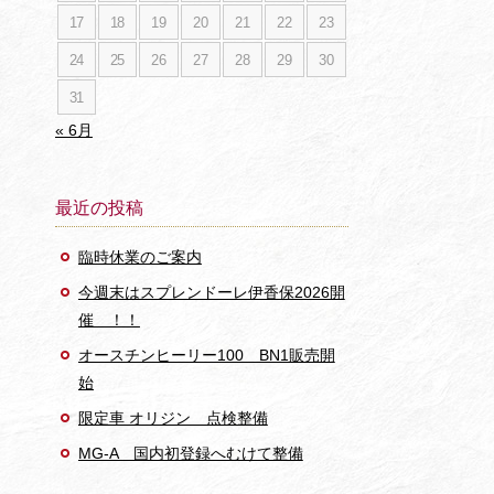
17
18
19
20
21
22
23
24
25
26
27
28
29
30
31
« 6月
最近の投稿
臨時休業のご案内
今週末はスプレンドーレ伊香保2026開
催 ！！
オースチンヒーリー100 BN1販売開
始
限定車 オリジン 点検整備
MG-A 国内初登録へむけて整備