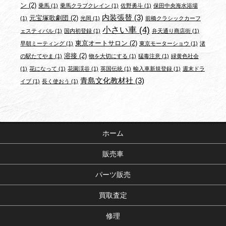
ン
(2)
乗馬
(1)
乗馬クラブクレイン
(1)
佐野勇斗
(1)
保田中央海水浴場
内装張替
(3)
元宝塚歌劇団
(2)
(1)
光岡
(1)
前橋クラシックカーフ
小さい車
(4)
ェスティバル
(1)
国内初登録
(1)
弁天通り商店街
(1)
東京オートサロン
(2)
早朝ミーティング
(1)
東京モーターショウ
(1)
渚
溶接
(2)
の駅たてやま
(1)
物を大切にする
(1)
猛毒注意
(1)
緑黄色社会
(1)
花になって
(1)
花園渓谷
(1)
英国伝統
(1)
輸入車新規登録
(1)
週末ドラ
青島文化教材社
(3)
イブ
(1)
長く使おう
(1)
ホーム
販売車
パーツ販売
買取査定
修理