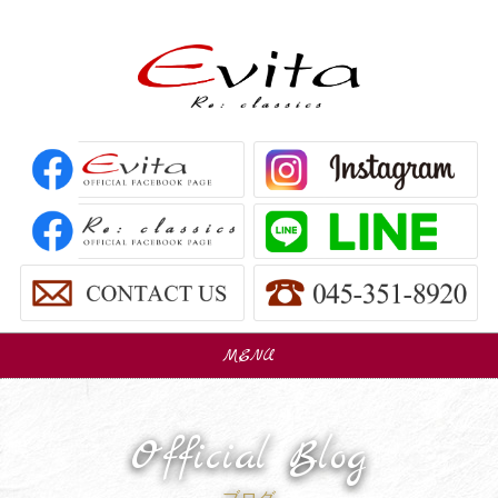
MENU
販売車
Car Sales
Official Blog
パーツ販売
Parts Sales