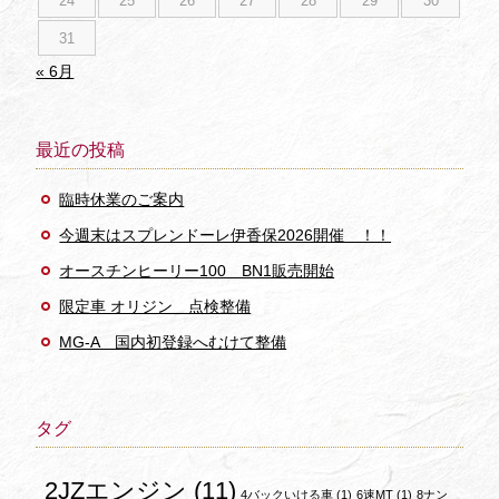
24
25
26
27
28
29
30
31
« 6月
最近の投稿
臨時休業のご案内
今週末はスプレンドーレ伊香保2026開催 ！！
オースチンヒーリー100 BN1販売開始
限定車 オリジン 点検整備
MG-A 国内初登録へむけて整備
タグ
2JZエンジン
(11)
4バックいける車
(1)
6速MT
(1)
8ナン