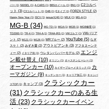
C2コルベ
バー
(1)
560SEL
(1)
A-CARS
(1)
BBSホイール
(1)
BN1
(1)
ット
(3)
FORZA STYLE
(2)
C3コルベット
(1)
D4B
(1)
Eタイプ
(1)
Happy New Year
(1)
ISCV
(1)
jaguarXJ40
(1)
M!LK
(1)
MG-A
(1)
MG-B
(34)
MG-TD
(1)
MGA
(1)
MGB
(1)
MGB修理
(1)
VWバリア
TD2000
(1)
TR-4
(1)
TR4-A
(1)
TR4A-IRS
(1)
VWゴルフ
(1)
YouTube
(5)
ント
(2)
WRブルー
(2)
なぎ
W121
(1)
W126
(1)
アウトビアンキ
(3)
スケ！
(2)
みずき愛
(2)
アフタヌーンテ
エンジ
ィー
(2)
ウレタンバンパーモデル
(2)
イタリア街
(1)
ン載せ替え
(10)
オリジン
(1)
オースチンヒーレー
(1)
オープンカー
(10)
カ
カイザーブルーメタリック
(1)
ーマガジン
(9)
キッチンカー
(1)
キャリア加工
(1)
キャンバ
クラシックカー
キャンプ
(3)
スTOP
(1)
(31)
クラシックカーのある生
活
(23)
クラシックカーイベン