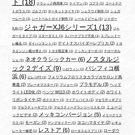
ト
(18)
クラシック商用車
(1)
ケイマン
(1)
コブラ
(1)
コートテク
トガラス
(1)
ゴルフ
(1)
サーキットタイヤ
(1)
シェラウド制作
(1)
シュガ
ーレース
(1)
シートベルトガイド制作
(1)
シールドビーム
(1)
ジャガー
ジャガーXJ6シリーズ1
(13)
XJ6
(1)
ジャ
ガーＥタイプ
(1)
スターダスト
(1)
スパークプラグ不良
(1)
スプレンドー
デイトナスパイダーレプリカ
(2)
レ榛名
(1)
ダイハツタント
(1)
トヨ
タエンジン載せ替え
(1)
トヨタ限定車
(1)
ドッカンターボ
(1)
ナローポル
ノスタルジ
ネオクラシックカー
(6)
シェ
(1)
ック２デイズ
(9)
パシフィコ横
ハロウィン
(1)
浜
(6)
フォリウムフロリスタカラヅカサロンド馬
ピレリP7
(1)
プラモデル
(3)
車道
(2)
ヘッド
ブレーキマスター
(1)
プジョー
(1)
ライトLED化
(2)
ベンツ W113
(2)
ホワイトボディ
(2)
ホワイト
リボンタイヤ
(2)
ボクスター
(1)
マイアミバイス
(1)
マセラティギブリ
ミュージ
(1)
マセラティーギブリ
(1)
マセラティーグランツーリスモ
(1)
メッキコンバージョン
(5)
ックビデオ
(2)
メリークリス
モーガン
(2)
ヨコハマタイヤ
(2)
マス
(1)
ヤングタイマー
(1)
レギュ
レストア
(6)
ローダウ
レーター修理
(1)
ロータスエスプリ
(1)