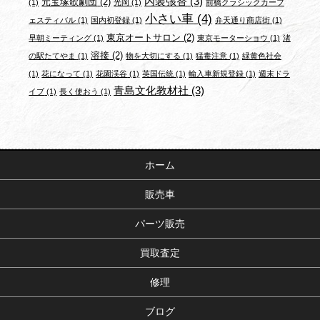
内装張替
(3)
元宝塚歌劇団
(2)
(1)
光岡
(1)
前橋クラシックカーフ
小さい車
(4)
ェスティバル
(1)
国内初登録
(1)
弁天通り商店街
(1)
東京オートサロン
(2)
早朝ミーティング
(1)
東京モーターショウ
(1)
渚
溶接
(2)
の駅たてやま
(1)
物を大切にする
(1)
猛毒注意
(1)
緑黄色社会
(1)
花になって
(1)
花園渓谷
(1)
英国伝統
(1)
輸入車新規登録
(1)
週末ドラ
青島文化教材社
(3)
イブ
(1)
長く使おう
(1)
ホーム
販売車
パーツ販売
買取査定
修理
ブログ