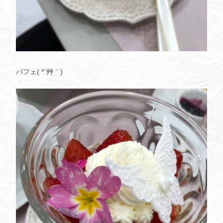
パフェ( *´艸｀)