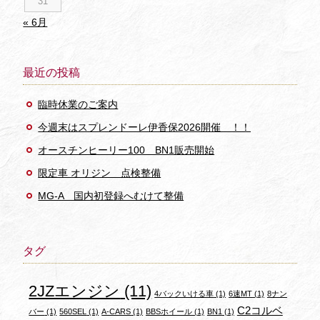
31
« 6月
最近の投稿
臨時休業のご案内
今週末はスプレンドーレ伊香保2026開催 ！！
オースチンヒーリー100 BN1販売開始
限定車 オリジン 点検整備
MG-A 国内初登録へむけて整備
タグ
2JZエンジン
(11)
4バックいける車
(1)
6速MT
(1)
8ナン
C2コルベ
バー
(1)
560SEL
(1)
A-CARS
(1)
BBSホイール
(1)
BN1
(1)