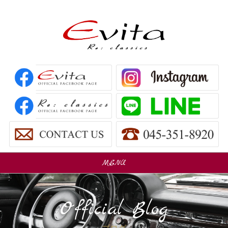
MENU
販売車
Car Sales
Official Blog
パーツ販売
Parts Sales