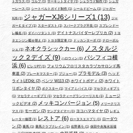
トガラス
(1)
ゴルフ
(1)
サーキットタイヤ
(1)
シェラウド制作
(1)
シュガ
ーレース
(1)
シートベルトガイド制作
(1)
シールドビーム
(1)
ジャガー
ジャガーXJ6シリーズ1
(13)
XJ6
(1)
ジャ
ガーＥタイプ
(1)
スターダスト
(1)
スパークプラグ不良
(1)
スプレンドー
デイトナスパイダーレプリカ
(2)
レ榛名
(1)
ダイハツタント
(1)
トヨ
タエンジン載せ替え
(1)
トヨタ限定車
(1)
ドッカンターボ
(1)
ナローポル
ノスタルジ
ネオクラシックカー
(6)
シェ
(1)
ック２デイズ
(9)
パシフィコ横
ハロウィン
(1)
浜
(6)
フォリウムフロリスタカラヅカサロンド馬
ピレリP7
(1)
プラモデル
(3)
車道
(2)
ヘッド
ブレーキマスター
(1)
プジョー
(1)
ライトLED化
(2)
ベンツ W113
(2)
ホワイトボディ
(2)
ホワイト
リボンタイヤ
(2)
ボクスター
(1)
マイアミバイス
(1)
マセラティギブリ
ミュージ
(1)
マセラティーギブリ
(1)
マセラティーグランツーリスモ
(1)
メッキコンバージョン
(5)
ックビデオ
(2)
メリークリス
モーガン
(2)
ヨコハマタイヤ
(2)
マス
(1)
ヤングタイマー
(1)
レギュ
レストア
(6)
ローダウ
レーター修理
(1)
ロータスエスプリ
(1)
ン
(2)
乗馬
(1)
乗馬クラブクレイン
(1)
佐野勇斗
(1)
保田中央海水浴場