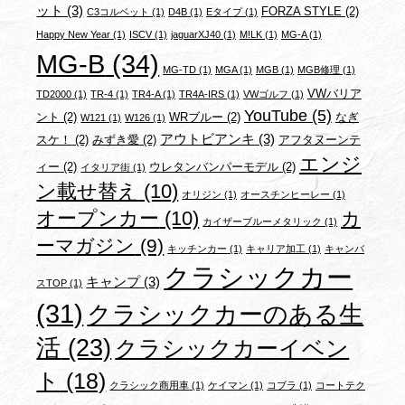
ット
(3)
FORZA STYLE
(2)
C3コルベット
(1)
D4B
(1)
Eタイプ
(1)
Happy New Year
(1)
ISCV
(1)
jaguarXJ40
(1)
M!LK
(1)
MG-A
(1)
MG-B
(34)
MG-TD
(1)
MGA
(1)
MGB
(1)
MGB修理
(1)
VWバリア
TD2000
(1)
TR-4
(1)
TR4-A
(1)
TR4A-IRS
(1)
VWゴルフ
(1)
YouTube
(5)
ント
(2)
WRブルー
(2)
なぎ
W121
(1)
W126
(1)
アウトビアンキ
(3)
スケ！
(2)
みずき愛
(2)
アフタヌーンテ
エンジ
ィー
(2)
ウレタンバンパーモデル
(2)
イタリア街
(1)
ン載せ替え
(10)
オリジン
(1)
オースチンヒーレー
(1)
オープンカー
(10)
カ
カイザーブルーメタリック
(1)
ーマガジン
(9)
キッチンカー
(1)
キャリア加工
(1)
キャンバ
クラシックカー
キャンプ
(3)
スTOP
(1)
(31)
クラシックカーのある生
活
(23)
クラシックカーイベン
ト
(18)
クラシック商用車
(1)
ケイマン
(1)
コブラ
(1)
コートテク