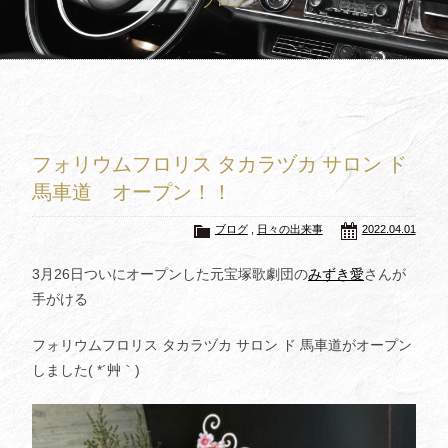
ブログ
買取査定
Trade In
修理
Repair
ブログ
Blog
フォリウムフロリス タカラヅカ サロン ド
会社概要
Company
馬車道 オープン！！
採用情報
Recruit
ブログ
,
日々の出来事
2022.04.01
3月26日ついにオープンした元宝塚歌劇団の
みずき愛
さんが
手がける
フォリウムフロリス タカラヅカ サロン ド 馬車道がオープン
しました( *´艸｀)