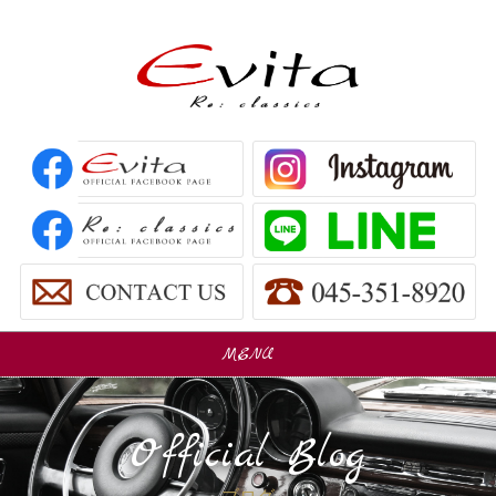
MENU
販売車
Car Sales
Official Blog
パーツ販売
Parts Sales