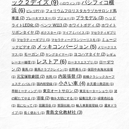
ック２デイズ
(9)
パシフィコ横
ハロウィン
(1)
浜
(6)
フォリウムフロリスタカラヅカサロンド馬
ピレリP7
(1)
プラモデル
(3)
車道
(2)
ヘッド
ブレーキマスター
(1)
プジョー
(1)
ライトLED化
(2)
ベンツ W113
(2)
ホワイトボディ
(2)
ホワイト
リボンタイヤ
(2)
ボクスター
(1)
マイアミバイス
(1)
マセラティギブリ
ミュージ
(1)
マセラティーギブリ
(1)
マセラティーグランツーリスモ
(1)
メッキコンバージョン
(5)
ックビデオ
(2)
メリークリス
モーガン
(2)
ヨコハマタイヤ
(2)
マス
(1)
ヤングタイマー
(1)
レギュ
レストア
(6)
ローダウ
レーター修理
(1)
ロータスエスプリ
(1)
ン
(2)
乗馬
(1)
乗馬クラブクレイン
(1)
佐野勇斗
(1)
保田中央海水浴場
内装張替
(3)
元宝塚歌劇団
(2)
(1)
光岡
(1)
前橋クラシックカーフ
小さい車
(4)
ェスティバル
(1)
国内初登録
(1)
弁天通り商店街
(1)
東京オートサロン
(2)
早朝ミーティング
(1)
東京モーターショウ
(1)
渚
溶接
(2)
の駅たてやま
(1)
物を大切にする
(1)
猛毒注意
(1)
緑黄色社会
(1)
花になって
(1)
花園渓谷
(1)
英国伝統
(1)
輸入車新規登録
(1)
週末ドラ
青島文化教材社
(3)
イブ
(1)
長く使おう
(1)