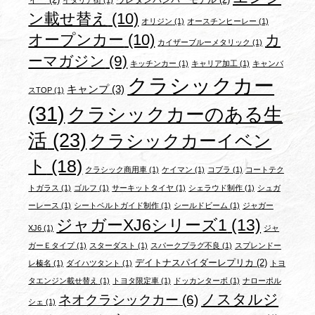
イタリア街
(1)
ン載せ替え
(10)
オリジン
(1)
オースチンヒーレー
(1)
オープンカー
(10)
カ
カイザーブルーメタリック
(1)
ーマガジン
(9)
キッチンカー
(1)
キャリア加工
(1)
キャンバ
クラシックカー
キャンプ
(3)
スTOP
(1)
(31)
クラシックカーのある生
活
(23)
クラシックカーイベン
ト
(18)
クラシック商用車
(1)
ケイマン
(1)
コブラ
(1)
コートテク
トガラス
(1)
ゴルフ
(1)
サーキットタイヤ
(1)
シェラウド制作
(1)
シュガ
ーレース
(1)
シートベルトガイド制作
(1)
シールドビーム
(1)
ジャガー
ジャガーXJ6シリーズ1
(13)
XJ6
(1)
ジャ
ガーＥタイプ
(1)
スターダスト
(1)
スパークプラグ不良
(1)
スプレンドー
デイトナスパイダーレプリカ
(2)
レ榛名
(1)
ダイハツタント
(1)
トヨ
タエンジン載せ替え
(1)
トヨタ限定車
(1)
ドッカンターボ
(1)
ナローポル
ノスタルジ
ネオクラシックカー
(6)
シェ
(1)