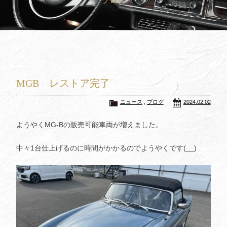
ブログ
買取査定
Trade In
修理
Repair
ブログ
Blog
MGB レストア完了
会社概要
Company
ニュース
,
ブログ
2024.02.02
採用情報
Recruit
ようやくMG-Bの販売可能車両が増えました。
中々1台仕上げるのに時間がかかるのでようやくです(__)