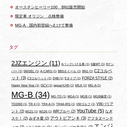
オースチンヒーリー100 BN1販売開始
限定車 オリジン 点検整備
MG-A 国内初登録へむけて整備
タグ
2JZエンジン
(11)
4バックいける車
(1)
6速MT
(1)
8ナン
C2コルベ
バー
(1)
560SEL
(1)
A-CARS
(1)
BBSホイール
(1)
BN1
(1)
ット
(3)
FORZA STYLE
(2)
C3コルベット
(1)
D4B
(1)
Eタイプ
(1)
Happy New Year
(1)
ISCV
(1)
jaguarXJ40
(1)
M!LK
(1)
MG-A
(1)
MG-B
(34)
MG-TD
(1)
MGA
(1)
MGB
(1)
MGB修理
(1)
VWバリア
TD2000
(1)
TR-4
(1)
TR4-A
(1)
TR4A-IRS
(1)
VWゴルフ
(1)
YouTube
(5)
ント
(2)
WRブルー
(2)
なぎ
W121
(1)
W126
(1)
アウトビアンキ
(3)
スケ！
(2)
みずき愛
(2)
アフタヌーンテ
エンジ
ィー
(2)
ウレタンバンパーモデル
(2)