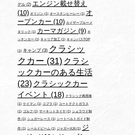
エンジン載せ替え
デル
(2)
(10)
オ
オリジン
(1)
オースチンヒーレー
(1)
ープンカー
(10)
カイザーブルーメ
カーマガジン
(9)
タリック
(1)
キ
ッチンカー
(1)
キャリア加工
(1)
キャンバスTOP
クラシッ
キャンプ
(3)
(1)
クカー
(31)
クラシ
ックカーのある生活
(23)
クラシックカー
イベント
(18)
クラシック商用車
(1)
ケイマン
(1)
コブラ
(1)
コートテクトガラス
(1)
ゴルフ
(1)
サーキットタイヤ
(1)
シェラウド制
作
(1)
シュガーレース
(1)
シートベルトガイド制
ジ
作
(1)
シールドビーム
(1)
ジャガーXJ6
(1)