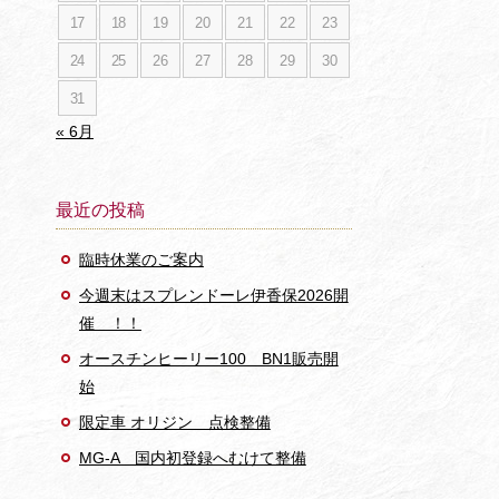
17
18
19
20
21
22
23
24
25
26
27
28
29
30
31
« 6月
最近の投稿
臨時休業のご案内
今週末はスプレンドーレ伊香保2026開
催 ！！
オースチンヒーリー100 BN1販売開
始
限定車 オリジン 点検整備
MG-A 国内初登録へむけて整備