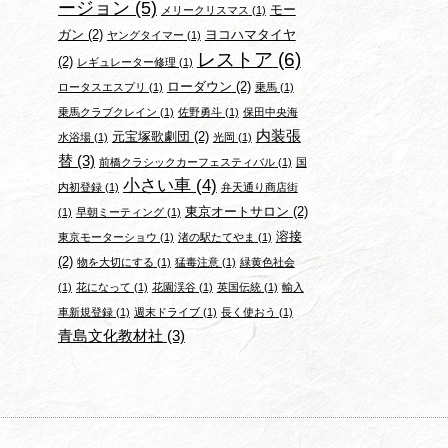
ージョン
(5)
モー
メリークリスマス
(1)
ガン
(2)
ヨコハマタイヤ
ヤングタイマー
(1)
レストア
(6)
(2)
レギュレーター修理
(1)
ローダウン
(2)
ロータスエスプリ
(1)
乗馬
(1)
乗馬クラブクレイン
(1)
佐野勇斗
(1)
保田中央海
内装張
元宝塚歌劇団
(2)
水浴場
(1)
光岡
(1)
替
(3)
前橋クラシックカーフェスティバル
(1)
国
小さい車
(4)
内初登録
(1)
弁天通り商店街
東京オートサロン
(2)
(1)
早朝ミーティング
(1)
溶接
東京モーターショウ
(1)
渚の駅たてやま
(1)
(2)
物を大切にする
(1)
猛毒注意
(1)
緑黄色社会
(1)
花になって
(1)
花園渓谷
(1)
英国伝統
(1)
輸入
車新規登録
(1)
週末ドライブ
(1)
長く使おう
(1)
青島文化教材社
(3)