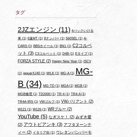
タグ
2JZエンジン
(11)
4バックいける
車
(1)
6速MT
(1)
8ナンバー
(1)
560SEL
(1)
A-
C2コルベ
CARS
(1)
BBSホイール
(1)
BN1
(1)
ット
(3)
C3コルベット
(1)
D4B
(1)
Eタイプ
(1)
FORZA STYLE
(2)
Happy New Year
(1)
ISCV
MG-
(1)
jaguarXJ40
(1)
M!LK
(1)
MG-A
(1)
B
(34)
MG-TD
(1)
MGA
(1)
MGB
(1)
MGB修理
(1)
TD2000
(1)
TR-4
(1)
TR4-A
(1)
VWバリアント
(2)
TR4A-IRS
(1)
VWゴルフ
(1)
WRブルー
(2)
W121
(1)
W126
(1)
YouTube
(5)
なぎスケ！
(2)
みずき愛
アウトビアンキ
(3)
(2)
アフタヌーンテ
ィー
(2)
ウレタンバンパーモ
イタリア街
(1)