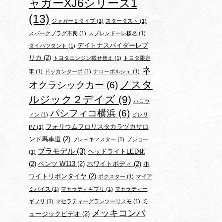
ャガーXJ6シリーズ1
(13)
ジャガーＥタイプ
(1)
スターダスト
(1)
スパークプラグ不良
(1)
スプレンドーレ榛名
(1)
デイトナスパイダーレプ
ダイハツタント
(1)
リカ
(2)
トヨタエンジン載せ替え
(1)
トヨタ限定
ネ
車
(1)
ドッカンターボ
(1)
ナローポルシェ
(1)
ノスタ
オクラシックカー
(6)
ルジック２デイズ
(9)
ハロウ
パシフィコ横浜
(6)
ィン
(1)
ピレリ
フォリウムフロリスタカラヅカサロ
P7
(1)
ンド馬車道
(2)
ブレーキマスター
(1)
プジョー
プラモデル
(3)
ヘッドライトLED化
(1)
(2)
ベンツ W113
(2)
ホワイトボディ
(2)
ホ
ワイトリボンタイヤ
(2)
ボクスター
(1)
マイア
ミバイス
(1)
マセラティギブリ
(1)
マセラティー
ミ
ギブリ
(1)
マセラティーグランツーリスモ
(1)
メッキコンバ
ュージックビデオ
(2)