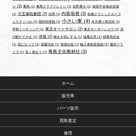
ン
(2)
乗馬
(1)
乗馬クラブクレイン
(1)
佐野勇斗
(1)
保田中央海水浴場
内装張替
(3)
元宝塚歌劇団
(2)
(1)
光岡
(1)
前橋クラシックカーフ
小さい車
(4)
ェスティバル
(1)
国内初登録
(1)
弁天通り商店街
(1)
東京オートサロン
(2)
早朝ミーティング
(1)
東京モーターショウ
(1)
渚
溶接
(2)
の駅たてやま
(1)
物を大切にする
(1)
猛毒注意
(1)
緑黄色社会
(1)
花になって
(1)
花園渓谷
(1)
英国伝統
(1)
輸入車新規登録
(1)
週末ドラ
青島文化教材社
(3)
イブ
(1)
長く使おう
(1)
ホーム
販売車
パーツ販売
買取査定
修理