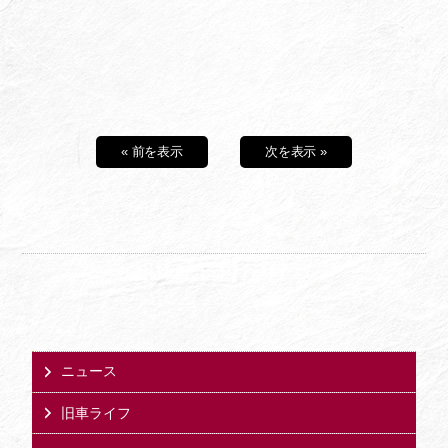
« 前を表示
次を表示 »
ニュース
旧車ライフ