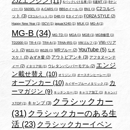
2JZエンジン
(11)
4バックいける車
(1)
6速MT
(1)
8ナン
C2コルベ
バー
(1)
560SEL
(1)
A-CARS
(1)
BBSホイール
(1)
BN1
(1)
ット
(3)
FORZA STYLE
(2)
C3コルベット
(1)
D4B
(1)
Eタイプ
(1)
Happy New Year
(1)
ISCV
(1)
jaguarXJ40
(1)
M!LK
(1)
MG-A
(1)
MG-B
(34)
MG-TD
(1)
MGA
(1)
MGB
(1)
MGB修理
(1)
VWバリア
TD2000
(1)
TR-4
(1)
TR4-A
(1)
TR4A-IRS
(1)
VWゴルフ
(1)
YouTube
(5)
ント
(2)
WRブルー
(2)
なぎ
W121
(1)
W126
(1)
アウトビアンキ
(3)
スケ！
(2)
みずき愛
(2)
アフタヌーンテ
エンジ
ィー
(2)
ウレタンバンパーモデル
(2)
イタリア街
(1)
ン載せ替え
(10)
オリジン
(1)
オースチンヒーレー
(1)
オープンカー
(10)
カ
カイザーブルーメタリック
(1)
ーマガジン
(9)
キッチンカー
(1)
キャリア加工
(1)
キャンバ
クラシックカー
キャンプ
(3)
スTOP
(1)
(31)
クラシックカーのある生
活
(23)
クラシックカーイベン