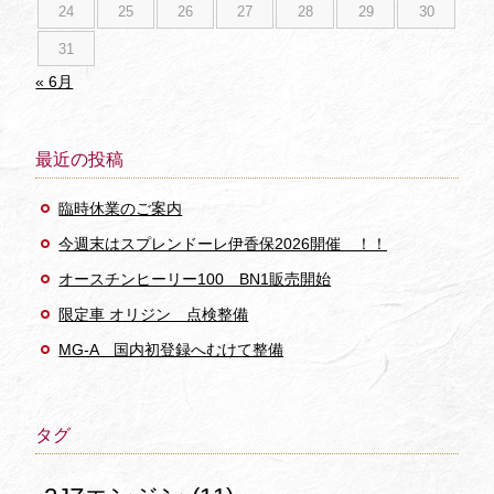
24
25
26
27
28
29
30
31
« 6月
最近の投稿
臨時休業のご案内
今週末はスプレンドーレ伊香保2026開催 ！！
オースチンヒーリー100 BN1販売開始
限定車 オリジン 点検整備
MG-A 国内初登録へむけて整備
タグ