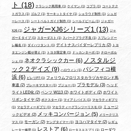
ト
(18)
クラシック商用車
(1)
ケイマン
(1)
コブラ
(1)
コートテク
トガラス
(1)
ゴルフ
(1)
サーキットタイヤ
(1)
シェラウド制作
(1)
シュガ
ーレース
(1)
シートベルトガイド制作
(1)
シールドビーム
(1)
ジャガー
ジャガーXJ6シリーズ1
(13)
XJ6
(1)
ジャ
ガーＥタイプ
(1)
スターダスト
(1)
スパークプラグ不良
(1)
スプレンドー
デイトナスパイダーレプリカ
(2)
レ榛名
(1)
ダイハツタント
(1)
トヨ
タエンジン載せ替え
(1)
トヨタ限定車
(1)
ドッカンターボ
(1)
ナローポル
ノスタルジ
ネオクラシックカー
(6)
シェ
(1)
ック２デイズ
(9)
パシフィコ横
ハロウィン
(1)
浜
(6)
フォリウムフロリスタカラヅカサロンド馬
ピレリP7
(1)
プラモデル
(3)
車道
(2)
ヘッド
ブレーキマスター
(1)
プジョー
(1)
ライトLED化
(2)
ベンツ W113
(2)
ホワイトボディ
(2)
ホワイト
リボンタイヤ
(2)
ボクスター
(1)
マイアミバイス
(1)
マセラティギブリ
ミュージ
(1)
マセラティーギブリ
(1)
マセラティーグランツーリスモ
(1)
メッキコンバージョン
(5)
ックビデオ
(2)
メリークリス
モーガン
(2)
ヨコハマタイヤ
(2)
マス
(1)
ヤングタイマー
(1)
レギュ
レストア
(6)
ローダウ
レーター修理
(1)
ロータスエスプリ
(1)