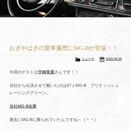
ブログ
買取査定
Trade In
修理
Repair
ブログ
Blog
おぎやはぎの愛車遍歴にMG-Bが登場！！
会社概要
Company
ニュース
2015.04.10
採用情報
Recruit
今回のゲストは
宇崎竜童
さんです！！
当社から出演させて戴いたのは67ｙMG-B ブリティッシュ
レーシンググリーン。
当社MG-B在庫
過去にMG-Bに乗られていたんですね～（＾＾）