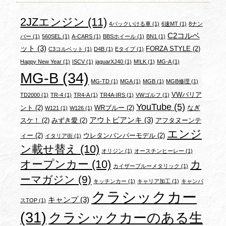
2JZエンジン
(11)
4バックいける車
(1)
6速MT
(1)
8ナン
C2コルベ
バー
(1)
560SEL
(1)
A-CARS
(1)
BBSホイール
(1)
BN1
(1)
ット
(3)
FORZA STYLE
(2)
C3コルベット
(1)
D4B
(1)
Eタイプ
(1)
Happy New Year
(1)
ISCV
(1)
jaguarXJ40
(1)
M!LK
(1)
MG-A
(1)
MG-B
(34)
MG-TD
(1)
MGA
(1)
MGB
(1)
MGB修理
(1)
VWバリア
TD2000
(1)
TR-4
(1)
TR4-A
(1)
TR4A-IRS
(1)
VWゴルフ
(1)
YouTube
(5)
ント
(2)
WRブルー
(2)
なぎ
W121
(1)
W126
(1)
アウトビアンキ
(3)
スケ！
(2)
みずき愛
(2)
アフタヌーンテ
エンジ
ィー
(2)
ウレタンバンパーモデル
(2)
イタリア街
(1)
ン載せ替え
(10)
オリジン
(1)
オースチンヒーレー
(1)
オープンカー
(10)
カ
カイザーブルーメタリック
(1)
ーマガジン
(9)
キッチンカー
(1)
キャリア加工
(1)
キャンバ
クラシックカー
キャンプ
(3)
スTOP
(1)
(31)
クラシックカーのある生