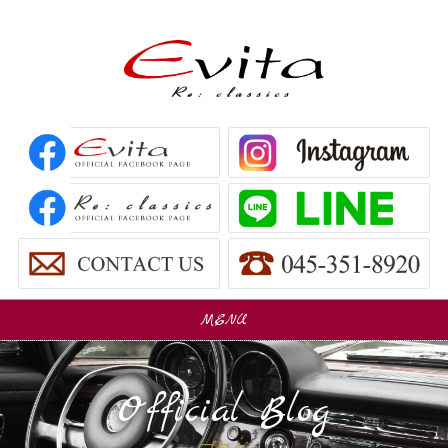
MENU
販売車
Car Sales
Official Blog
パーツ販売
Parts Sales