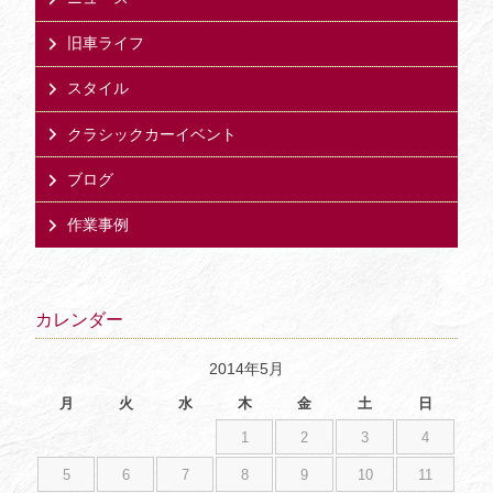
旧車ライフ
スタイル
クラシックカーイベント
ブログ
作業事例
カレンダー
2014年5月
月
火
水
木
金
土
日
1
2
3
4
5
6
7
8
9
10
11