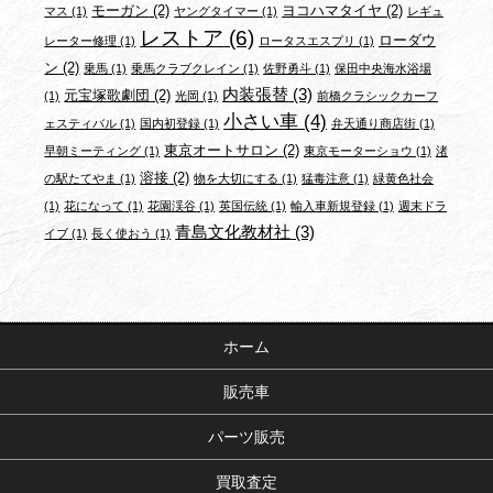
モーガン
(2)
ヨコハマタイヤ
(2)
マス
(1)
ヤングタイマー
(1)
レギュ
レストア
(6)
ローダウ
レーター修理
(1)
ロータスエスプリ
(1)
ン
(2)
乗馬
(1)
乗馬クラブクレイン
(1)
佐野勇斗
(1)
保田中央海水浴場
内装張替
(3)
元宝塚歌劇団
(2)
(1)
光岡
(1)
前橋クラシックカーフ
小さい車
(4)
ェスティバル
(1)
国内初登録
(1)
弁天通り商店街
(1)
東京オートサロン
(2)
早朝ミーティング
(1)
東京モーターショウ
(1)
渚
溶接
(2)
の駅たてやま
(1)
物を大切にする
(1)
猛毒注意
(1)
緑黄色社会
(1)
花になって
(1)
花園渓谷
(1)
英国伝統
(1)
輸入車新規登録
(1)
週末ドラ
青島文化教材社
(3)
イブ
(1)
長く使おう
(1)
ホーム
販売車
パーツ販売
買取査定