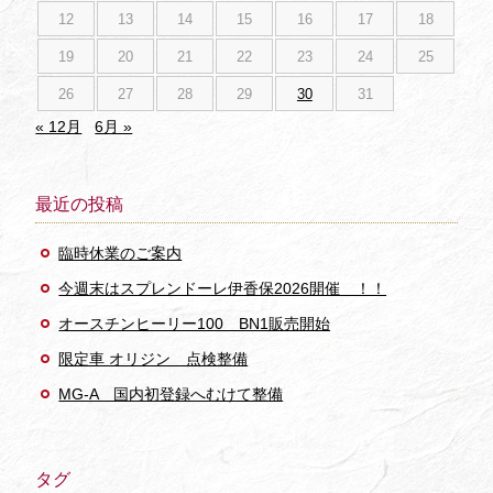
12
13
14
15
16
17
18
19
20
21
22
23
24
25
26
27
28
29
30
31
« 12月
6月 »
最近の投稿
臨時休業のご案内
今週末はスプレンドーレ伊香保2026開催 ！！
オースチンヒーリー100 BN1販売開始
限定車 オリジン 点検整備
MG-A 国内初登録へむけて整備
タグ