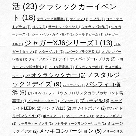
活
(23)
クラシックカーイベン
ト
(18)
クラシック商用車
(1)
ケイマン
(1)
コブラ
(1)
コートテク
トガラス
(1)
ゴルフ
(1)
サーキットタイヤ
(1)
シェラウド制作
(1)
シュガ
ーレース
(1)
シートベルトガイド制作
(1)
シールドビーム
(1)
ジャガー
ジャガーXJ6シリーズ1
(13)
XJ6
(1)
ジャ
ガーＥタイプ
(1)
スターダスト
(1)
スパークプラグ不良
(1)
スプレンドー
デイトナスパイダーレプリカ
(2)
レ榛名
(1)
ダイハツタント
(1)
トヨ
タエンジン載せ替え
(1)
トヨタ限定車
(1)
ドッカンターボ
(1)
ナローポル
ノスタルジ
ネオクラシックカー
(6)
シェ
(1)
ック２デイズ
(9)
パシフィコ横
ハロウィン
(1)
浜
(6)
フォリウムフロリスタカラヅカサロンド馬
ピレリP7
(1)
プラモデル
(3)
車道
(2)
ヘッド
ブレーキマスター
(1)
プジョー
(1)
ライトLED化
(2)
ベンツ W113
(2)
ホワイトボディ
(2)
ホワイト
リボンタイヤ
(2)
ボクスター
(1)
マイアミバイス
(1)
マセラティギブリ
ミュージ
(1)
マセラティーギブリ
(1)
マセラティーグランツーリスモ
(1)
メッキコンバージョン
(5)
ックビデオ
(2)
メリークリス