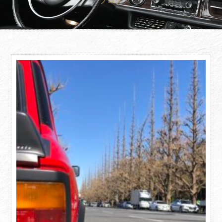
ブログ
買取査定
Trade In
修理
Repair
ブログ
Blog
会社概要
Company
採用情報
Recruit