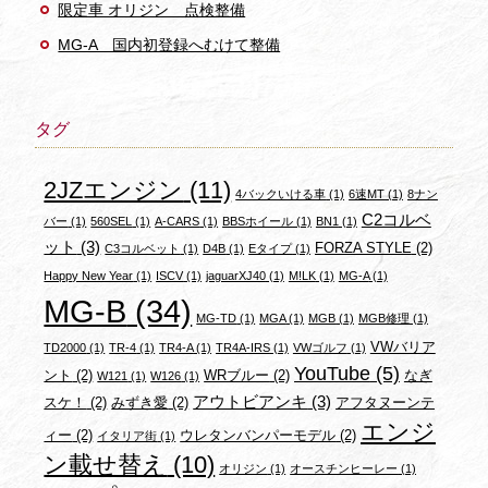
限定車 オリジン 点検整備
MG-A 国内初登録へむけて整備
タグ
2JZエンジン
(11)
4バックいける車
(1)
6速MT
(1)
8ナン
C2コルベ
バー
(1)
560SEL
(1)
A-CARS
(1)
BBSホイール
(1)
BN1
(1)
ット
(3)
FORZA STYLE
(2)
C3コルベット
(1)
D4B
(1)
Eタイプ
(1)
Happy New Year
(1)
ISCV
(1)
jaguarXJ40
(1)
M!LK
(1)
MG-A
(1)
MG-B
(34)
MG-TD
(1)
MGA
(1)
MGB
(1)
MGB修理
(1)
VWバリア
TD2000
(1)
TR-4
(1)
TR4-A
(1)
TR4A-IRS
(1)
VWゴルフ
(1)
YouTube
(5)
ント
(2)
WRブルー
(2)
なぎ
W121
(1)
W126
(1)
アウトビアンキ
(3)
スケ！
(2)
みずき愛
(2)
アフタヌーンテ
エンジ
ィー
(2)
ウレタンバンパーモデル
(2)
イタリア街
(1)
ン載せ替え
(10)
オリジン
(1)
オースチンヒーレー
(1)