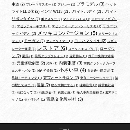
プラモデル
(3)
車道
(2)
ヘッド
ブレーキマスター
(1)
プジョー
(1)
ライトLED化
(2)
ベンツ W113
(2)
ホワイトボディ
(2)
ホワイト
リボンタイヤ
(2)
ボクスター
(1)
マイアミバイス
(1)
マセラティギブリ
ミュージ
(1)
マセラティーギブリ
(1)
マセラティーグランツーリスモ
(1)
メッキコンバージョン
(5)
ックビデオ
(2)
メリークリス
モーガン
(2)
ヨコハマタイヤ
(2)
マス
(1)
ヤングタイマー
(1)
レギュ
レストア
(6)
ローダウ
レーター修理
(1)
ロータスエスプリ
(1)
ン
(2)
乗馬
(1)
乗馬クラブクレイン
(1)
佐野勇斗
(1)
保田中央海水浴場
内装張替
(3)
元宝塚歌劇団
(2)
(1)
光岡
(1)
前橋クラシックカーフ
小さい車
(4)
ェスティバル
(1)
国内初登録
(1)
弁天通り商店街
(1)
東京オートサロン
(2)
早朝ミーティング
(1)
東京モーターショウ
(1)
渚
溶接
(2)
の駅たてやま
(1)
物を大切にする
(1)
猛毒注意
(1)
緑黄色社会
(1)
花になって
(1)
花園渓谷
(1)
英国伝統
(1)
輸入車新規登録
(1)
週末ドラ
青島文化教材社
(3)
イブ
(1)
長く使おう
(1)
ホーム