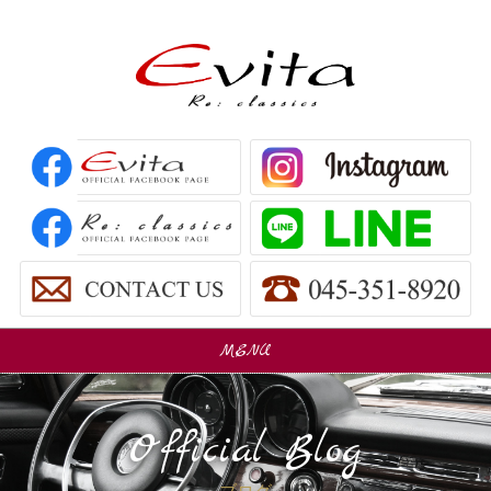
MENU
販売車
Car Sales
Official Blog
パーツ販売
Parts Sales