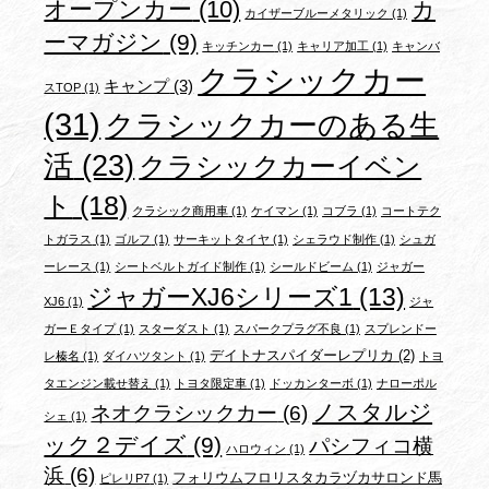
オープンカー
(10)
カ
カイザーブルーメタリック
(1)
ーマガジン
(9)
キッチンカー
(1)
キャリア加工
(1)
キャンバ
クラシックカー
キャンプ
(3)
スTOP
(1)
(31)
クラシックカーのある生
活
(23)
クラシックカーイベン
ト
(18)
クラシック商用車
(1)
ケイマン
(1)
コブラ
(1)
コートテク
トガラス
(1)
ゴルフ
(1)
サーキットタイヤ
(1)
シェラウド制作
(1)
シュガ
ーレース
(1)
シートベルトガイド制作
(1)
シールドビーム
(1)
ジャガー
ジャガーXJ6シリーズ1
(13)
XJ6
(1)
ジャ
ガーＥタイプ
(1)
スターダスト
(1)
スパークプラグ不良
(1)
スプレンドー
デイトナスパイダーレプリカ
(2)
レ榛名
(1)
ダイハツタント
(1)
トヨ
タエンジン載せ替え
(1)
トヨタ限定車
(1)
ドッカンターボ
(1)
ナローポル
ノスタルジ
ネオクラシックカー
(6)
シェ
(1)
ック２デイズ
(9)
パシフィコ横
ハロウィン
(1)
浜
(6)
フォリウムフロリスタカラヅカサロンド馬
ピレリP7
(1)