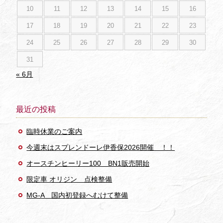
10
11
12
13
14
15
16
17
18
19
20
21
22
23
24
25
26
27
28
29
30
31
« 6月
最近の投稿
臨時休業のご案内
今週末はスプレンドーレ伊香保2026開催 ！！
オースチンヒーリー100 BN1販売開始
限定車 オリジン 点検整備
MG-A 国内初登録へむけて整備