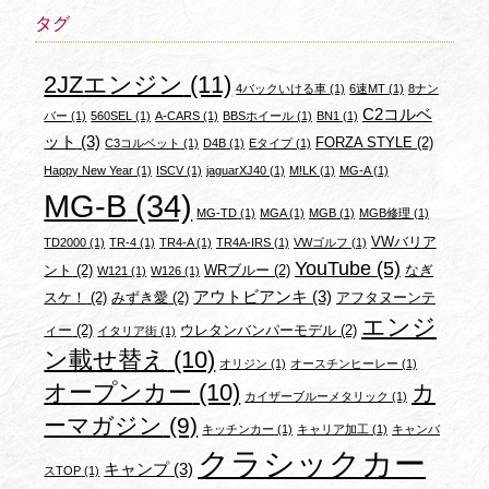
タグ
2JZエンジン
(11)
4バックいける車
(1)
6速MT
(1)
8ナン
C2コルベ
バー
(1)
560SEL
(1)
A-CARS
(1)
BBSホイール
(1)
BN1
(1)
ット
(3)
FORZA STYLE
(2)
C3コルベット
(1)
D4B
(1)
Eタイプ
(1)
Happy New Year
(1)
ISCV
(1)
jaguarXJ40
(1)
M!LK
(1)
MG-A
(1)
MG-B
(34)
MG-TD
(1)
MGA
(1)
MGB
(1)
MGB修理
(1)
VWバリア
TD2000
(1)
TR-4
(1)
TR4-A
(1)
TR4A-IRS
(1)
VWゴルフ
(1)
YouTube
(5)
ント
(2)
WRブルー
(2)
なぎ
W121
(1)
W126
(1)
アウトビアンキ
(3)
スケ！
(2)
みずき愛
(2)
アフタヌーンテ
エンジ
ィー
(2)
ウレタンバンパーモデル
(2)
イタリア街
(1)
ン載せ替え
(10)
オリジン
(1)
オースチンヒーレー
(1)
オープンカー
(10)
カ
カイザーブルーメタリック
(1)
ーマガジン
(9)
キッチンカー
(1)
キャリア加工
(1)
キャンバ
クラシックカー
キャンプ
(3)
スTOP
(1)