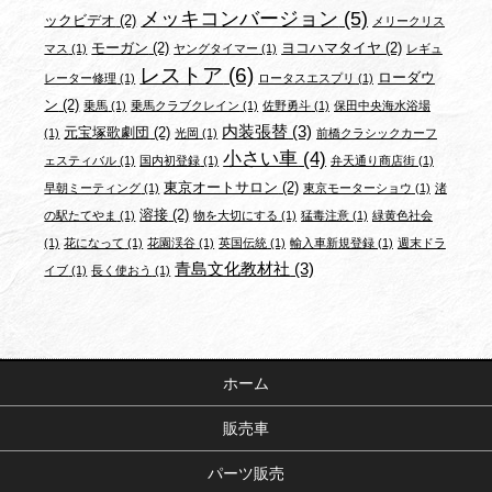
メッキコンバージョン
(5)
ックビデオ
(2)
メリークリス
モーガン
(2)
ヨコハマタイヤ
(2)
マス
(1)
ヤングタイマー
(1)
レギュ
レストア
(6)
ローダウ
レーター修理
(1)
ロータスエスプリ
(1)
ン
(2)
乗馬
(1)
乗馬クラブクレイン
(1)
佐野勇斗
(1)
保田中央海水浴場
内装張替
(3)
元宝塚歌劇団
(2)
(1)
光岡
(1)
前橋クラシックカーフ
小さい車
(4)
ェスティバル
(1)
国内初登録
(1)
弁天通り商店街
(1)
東京オートサロン
(2)
早朝ミーティング
(1)
東京モーターショウ
(1)
渚
溶接
(2)
の駅たてやま
(1)
物を大切にする
(1)
猛毒注意
(1)
緑黄色社会
(1)
花になって
(1)
花園渓谷
(1)
英国伝統
(1)
輸入車新規登録
(1)
週末ドラ
青島文化教材社
(3)
イブ
(1)
長く使おう
(1)
ホーム
販売車
パーツ販売