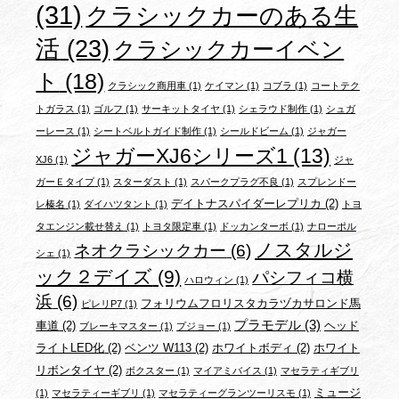
(31)
クラシックカーのある生
活
(23)
クラシックカーイベン
ト
(18)
クラシック商用車
(1)
ケイマン
(1)
コブラ
(1)
コートテク
トガラス
(1)
ゴルフ
(1)
サーキットタイヤ
(1)
シェラウド制作
(1)
シュガ
ーレース
(1)
シートベルトガイド制作
(1)
シールドビーム
(1)
ジャガー
ジャガーXJ6シリーズ1
(13)
XJ6
(1)
ジャ
ガーＥタイプ
(1)
スターダスト
(1)
スパークプラグ不良
(1)
スプレンドー
デイトナスパイダーレプリカ
(2)
レ榛名
(1)
ダイハツタント
(1)
トヨ
タエンジン載せ替え
(1)
トヨタ限定車
(1)
ドッカンターボ
(1)
ナローポル
ノスタルジ
ネオクラシックカー
(6)
シェ
(1)
ック２デイズ
(9)
パシフィコ横
ハロウィン
(1)
浜
(6)
フォリウムフロリスタカラヅカサロンド馬
ピレリP7
(1)
プラモデル
(3)
車道
(2)
ヘッド
ブレーキマスター
(1)
プジョー
(1)
ライトLED化
(2)
ベンツ W113
(2)
ホワイトボディ
(2)
ホワイト
リボンタイヤ
(2)
ボクスター
(1)
マイアミバイス
(1)
マセラティギブリ
ミュージ
(1)
マセラティーギブリ
(1)
マセラティーグランツーリスモ
(1)