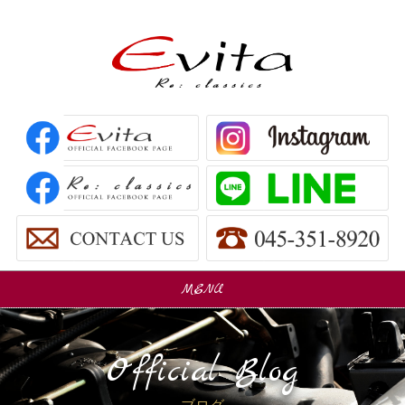
MENU
販売車
Car Sales
Official Blog
パーツ販売
Parts Sales