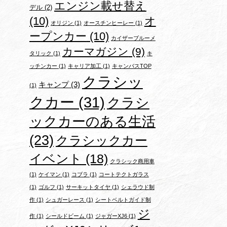
エンジン載せ替え
デル
(2)
(10)
オ
オリジン
(1)
オースチンヒーレー
(1)
ープンカー
(10)
カイザーブルーメ
カーマガジン
(9)
タリック
(1)
キ
ッチンカー
(1)
キャリア加工
(1)
キャンバスTOP
クラシッ
キャンプ
(3)
(1)
クカー
(31)
クラシ
ックカーのある生活
(23)
クラシックカー
イベント
(18)
クラシック商用車
(1)
ケイマン
(1)
コブラ
(1)
コートテクトガラス
(1)
ゴルフ
(1)
サーキットタイヤ
(1)
シェラウド制
作
(1)
シュガーレース
(1)
シートベルトガイド制
ジ
作
(1)
シールドビーム
(1)
ジャガーXJ6
(1)