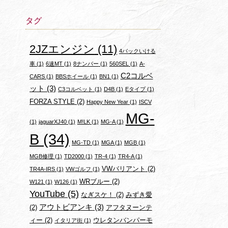
タグ
2JZエンジン
(11)
4バックいける
車
(1)
6速MT
(1)
8ナンバー
(1)
560SEL
(1)
A-
C2コルベ
CARS
(1)
BBSホイール
(1)
BN1
(1)
ット
(3)
C3コルベット
(1)
D4B
(1)
Eタイプ
(1)
FORZA STYLE
(2)
Happy New Year
(1)
ISCV
MG-
(1)
jaguarXJ40
(1)
M!LK
(1)
MG-A
(1)
B
(34)
MG-TD
(1)
MGA
(1)
MGB
(1)
MGB修理
(1)
TD2000
(1)
TR-4
(1)
TR4-A
(1)
VWバリアント
(2)
TR4A-IRS
(1)
VWゴルフ
(1)
WRブルー
(2)
W121
(1)
W126
(1)
YouTube
(5)
なぎスケ！
(2)
みずき愛
アウトビアンキ
(3)
(2)
アフタヌーンテ
ィー
(2)
ウレタンバンパーモ
イタリア街
(1)