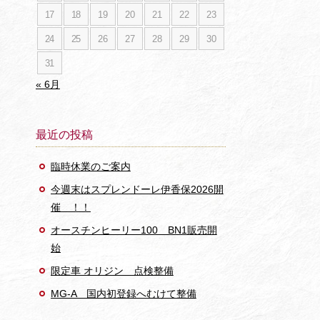
17
18
19
20
21
22
23
24
25
26
27
28
29
30
31
« 6月
最近の投稿
臨時休業のご案内
今週末はスプレンドーレ伊香保2026開
催 ！！
オースチンヒーリー100 BN1販売開
始
限定車 オリジン 点検整備
MG-A 国内初登録へむけて整備