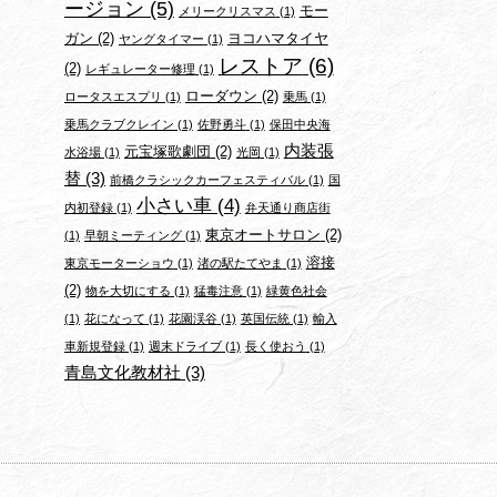
ージョン
(5)
モー
メリークリスマス
(1)
ガン
(2)
ヨコハマタイヤ
ヤングタイマー
(1)
レストア
(6)
(2)
レギュレーター修理
(1)
ローダウン
(2)
ロータスエスプリ
(1)
乗馬
(1)
乗馬クラブクレイン
(1)
佐野勇斗
(1)
保田中央海
内装張
元宝塚歌劇団
(2)
水浴場
(1)
光岡
(1)
替
(3)
前橋クラシックカーフェスティバル
(1)
国
小さい車
(4)
内初登録
(1)
弁天通り商店街
東京オートサロン
(2)
(1)
早朝ミーティング
(1)
溶接
東京モーターショウ
(1)
渚の駅たてやま
(1)
(2)
物を大切にする
(1)
猛毒注意
(1)
緑黄色社会
(1)
花になって
(1)
花園渓谷
(1)
英国伝統
(1)
輸入
車新規登録
(1)
週末ドライブ
(1)
長く使おう
(1)
青島文化教材社
(3)