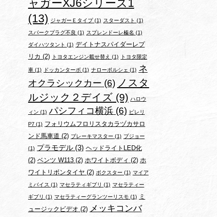
ャガーXJ6シリーズ1
(13)
ジャガーＥタイプ
(1)
スターダスト
(1)
スパークプラグ不良
(1)
スプレンドーレ榛名
(1)
デイトナスパイダーレプ
ダイハツタント
(1)
リカ
(2)
トヨタエンジン載せ替え
(1)
トヨタ限定
ネ
車
(1)
ドッカンターボ
(1)
ナローポルシェ
(1)
ノスタ
オクラシックカー
(6)
ルジック２デイズ
(9)
ハロウ
パシフィコ横浜
(6)
ィン
(1)
ピレリ
フォリウムフロリスタカラヅカサロ
P7
(1)
ンド馬車道
(2)
ブレーキマスター
(1)
プジョー
プラモデル
(3)
ヘッドライトLED化
(1)
(2)
ベンツ W113
(2)
ホワイトボディ
(2)
ホ
ワイトリボンタイヤ
(2)
ボクスター
(1)
マイア
ミバイス
(1)
マセラティギブリ
(1)
マセラティー
ミ
ギブリ
(1)
マセラティーグランツーリスモ
(1)
メッキコンバ
ュージックビデオ
(2)