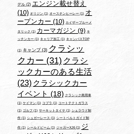
エンジン載せ替え
デル
(2)
(10)
オ
オリジン
(1)
オースチンヒーレー
(1)
ープンカー
(10)
カイザーブルーメ
カーマガジン
(9)
タリック
(1)
キ
ッチンカー
(1)
キャリア加工
(1)
キャンバスTOP
クラシッ
キャンプ
(3)
(1)
クカー
(31)
クラシ
ックカーのある生活
(23)
クラシックカー
イベント
(18)
クラシック商用車
(1)
ケイマン
(1)
コブラ
(1)
コートテクトガラス
(1)
ゴルフ
(1)
サーキットタイヤ
(1)
シェラウド制
作
(1)
シュガーレース
(1)
シートベルトガイド制
ジ
作
(1)
シールドビーム
(1)
ジャガーXJ6
(1)