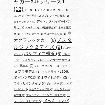
ャガーXJ6シリーズ1
(13)
ジャガーＥタイプ
(1)
スターダスト
(1)
スパークプラグ不良
(1)
スプレンドーレ榛名
(1)
デイトナスパイダーレプ
ダイハツタント
(1)
リカ
(2)
トヨタエンジン載せ替え
(1)
トヨタ限定
ネ
車
(1)
ドッカンターボ
(1)
ナローポルシェ
(1)
ノスタ
オクラシックカー
(6)
ルジック２デイズ
(9)
ハロウ
パシフィコ横浜
(6)
ィン
(1)
ピレリ
フォリウムフロリスタカラヅカサロ
P7
(1)
ンド馬車道
(2)
ブレーキマスター
(1)
プジョー
プラモデル
(3)
ヘッドライトLED化
(1)
(2)
ベンツ W113
(2)
ホワイトボディ
(2)
ホ
ワイトリボンタイヤ
(2)
ボクスター
(1)
マイア
ミバイス
(1)
マセラティギブリ
(1)
マセラティー
ミ
ギブリ
(1)
マセラティーグランツーリスモ
(1)
メッキコンバ
ュージックビデオ
(2)