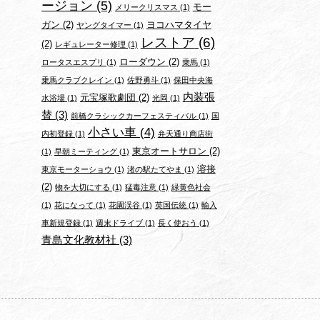
ージョン
(5)
モー
メリークリスマス
(1)
ガン
(2)
ヨコハマタイヤ
ヤングタイマー
(1)
レストア
(6)
(2)
レギュレーター修理
(1)
ローダウン
(2)
ロータスエスプリ
(1)
乗馬
(1)
乗馬クラブクレイン
(1)
佐野勇斗
(1)
保田中央海
内装張
元宝塚歌劇団
(2)
水浴場
(1)
光岡
(1)
替
(3)
前橋クラシックカーフェスティバル
(1)
国
小さい車
(4)
内初登録
(1)
弁天通り商店街
東京オートサロン
(2)
(1)
早朝ミーティング
(1)
溶接
東京モーターショウ
(1)
渚の駅たてやま
(1)
(2)
物を大切にする
(1)
猛毒注意
(1)
緑黄色社会
(1)
花になって
(1)
花園渓谷
(1)
英国伝統
(1)
輸入
車新規登録
(1)
週末ドライブ
(1)
長く使おう
(1)
青島文化教材社
(3)