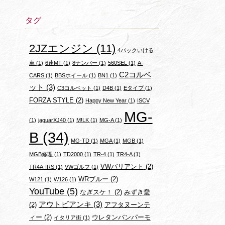
タグ
2JZエンジン
(11)
4バックいける
車
(1)
6速MT
(1)
8ナンバー
(1)
560SEL
(1)
A-
C2コルベ
CARS
(1)
BBSホイール
(1)
BN1
(1)
ット
(3)
C3コルベット
(1)
D4B
(1)
Eタイプ
(1)
FORZA STYLE
(2)
Happy New Year
(1)
ISCV
MG-
(1)
jaguarXJ40
(1)
M!LK
(1)
MG-A
(1)
B
(34)
MG-TD
(1)
MGA
(1)
MGB
(1)
MGB修理
(1)
TD2000
(1)
TR-4
(1)
TR4-A
(1)
VWバリアント
(2)
TR4A-IRS
(1)
VWゴルフ
(1)
WRブルー
(2)
W121
(1)
W126
(1)
YouTube
(5)
なぎスケ！
(2)
みずき愛
アウトビアンキ
(3)
(2)
アフタヌーンテ
ィー
(2)
ウレタンバンパーモ
イタリア街
(1)