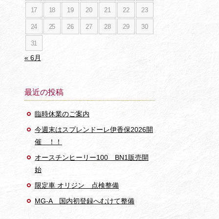
17
18
19
20
21
22
23
24
25
26
27
28
29
30
31
« 6月
最近の投稿
臨時休業のご案内
今週末はスプレンドーレ伊香保2026開
催 ！！
オースチンヒーリー100 BN1販売開
始
限定車 オリジン 点検整備
MG-A 国内初登録へむけて整備