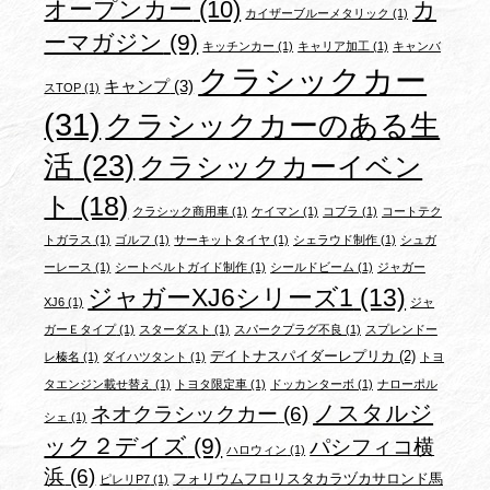
オープンカー
(10)
カ
カイザーブルーメタリック
(1)
ーマガジン
(9)
キッチンカー
(1)
キャリア加工
(1)
キャンバ
クラシックカー
キャンプ
(3)
スTOP
(1)
(31)
クラシックカーのある生
活
(23)
クラシックカーイベン
ト
(18)
クラシック商用車
(1)
ケイマン
(1)
コブラ
(1)
コートテク
トガラス
(1)
ゴルフ
(1)
サーキットタイヤ
(1)
シェラウド制作
(1)
シュガ
ーレース
(1)
シートベルトガイド制作
(1)
シールドビーム
(1)
ジャガー
ジャガーXJ6シリーズ1
(13)
XJ6
(1)
ジャ
ガーＥタイプ
(1)
スターダスト
(1)
スパークプラグ不良
(1)
スプレンドー
デイトナスパイダーレプリカ
(2)
レ榛名
(1)
ダイハツタント
(1)
トヨ
タエンジン載せ替え
(1)
トヨタ限定車
(1)
ドッカンターボ
(1)
ナローポル
ノスタルジ
ネオクラシックカー
(6)
シェ
(1)
ック２デイズ
(9)
パシフィコ横
ハロウィン
(1)
浜
(6)
フォリウムフロリスタカラヅカサロンド馬
ピレリP7
(1)