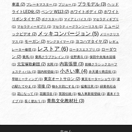
プラモデル
(3)
車道
(2)
ヘッド
ブレーキマスター
(1)
プジョー
(1)
ライトLED化
(2)
ベンツ W113
(2)
ホワイトボディ
(2)
ホワイト
リボンタイヤ
(2)
ボクスター
(1)
マイアミバイス
(1)
マセラティギブリ
ミュージ
(1)
マセラティーギブリ
(1)
マセラティーグランツーリスモ
(1)
メッキコンバージョン
(5)
ックビデオ
(2)
メリークリス
モーガン
(2)
ヨコハマタイヤ
(2)
マス
(1)
ヤングタイマー
(1)
レギュ
レストア
(6)
ローダウ
レーター修理
(1)
ロータスエスプリ
(1)
ン
(2)
乗馬
(1)
乗馬クラブクレイン
(1)
佐野勇斗
(1)
保田中央海水浴場
内装張替
(3)
元宝塚歌劇団
(2)
(1)
光岡
(1)
前橋クラシックカーフ
小さい車
(4)
ェスティバル
(1)
国内初登録
(1)
弁天通り商店街
(1)
東京オートサロン
(2)
早朝ミーティング
(1)
東京モーターショウ
(1)
渚
溶接
(2)
の駅たてやま
(1)
物を大切にする
(1)
猛毒注意
(1)
緑黄色社会
(1)
花になって
(1)
花園渓谷
(1)
英国伝統
(1)
輸入車新規登録
(1)
週末ドラ
青島文化教材社
(3)
イブ
(1)
長く使おう
(1)
ホーム