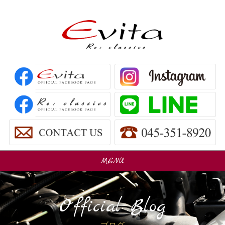
MENU
販売車
Car Sales
Official Blog
パーツ販売
Parts Sales