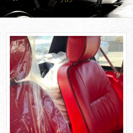
ブログ
買取査定
Trade In
修理
Repair
ブログ
Blog
会社概要
Company
採用情報
Recruit