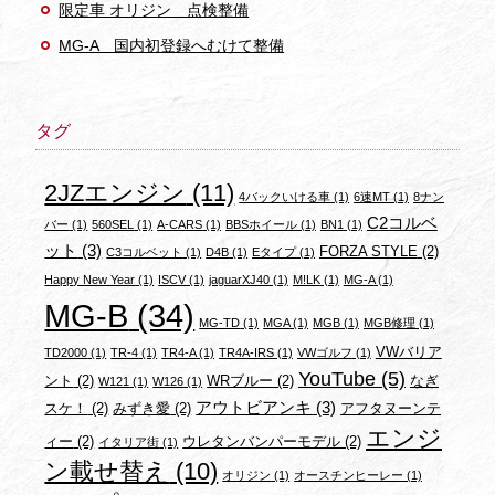
限定車 オリジン 点検整備
MG-A 国内初登録へむけて整備
タグ
2JZエンジン
(11)
4バックいける車
(1)
6速MT
(1)
8ナン
C2コルベ
バー
(1)
560SEL
(1)
A-CARS
(1)
BBSホイール
(1)
BN1
(1)
ット
(3)
FORZA STYLE
(2)
C3コルベット
(1)
D4B
(1)
Eタイプ
(1)
Happy New Year
(1)
ISCV
(1)
jaguarXJ40
(1)
M!LK
(1)
MG-A
(1)
MG-B
(34)
MG-TD
(1)
MGA
(1)
MGB
(1)
MGB修理
(1)
VWバリア
TD2000
(1)
TR-4
(1)
TR4-A
(1)
TR4A-IRS
(1)
VWゴルフ
(1)
YouTube
(5)
ント
(2)
WRブルー
(2)
なぎ
W121
(1)
W126
(1)
アウトビアンキ
(3)
スケ！
(2)
みずき愛
(2)
アフタヌーンテ
エンジ
ィー
(2)
ウレタンバンパーモデル
(2)
イタリア街
(1)
ン載せ替え
(10)
オリジン
(1)
オースチンヒーレー
(1)