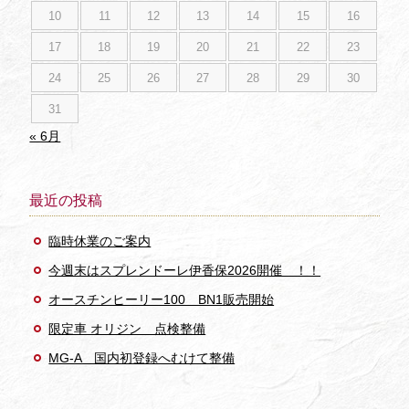
10
11
12
13
14
15
16
17
18
19
20
21
22
23
24
25
26
27
28
29
30
31
« 6月
最近の投稿
臨時休業のご案内
今週末はスプレンドーレ伊香保2026開催 ！！
オースチンヒーリー100 BN1販売開始
限定車 オリジン 点検整備
MG-A 国内初登録へむけて整備