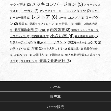
メッキコンバージョン
(5)
ックビデオ
(2)
メリークリス
モーガン
(2)
ヨコハマタイヤ
(2)
マス
(1)
ヤングタイマー
(1)
レギュ
レストア
(6)
ローダウ
レーター修理
(1)
ロータスエスプリ
(1)
ン
(2)
乗馬
(1)
乗馬クラブクレイン
(1)
佐野勇斗
(1)
保田中央海水浴場
内装張替
(3)
元宝塚歌劇団
(2)
(1)
光岡
(1)
前橋クラシックカーフ
小さい車
(4)
ェスティバル
(1)
国内初登録
(1)
弁天通り商店街
(1)
東京オートサロン
(2)
早朝ミーティング
(1)
東京モーターショウ
(1)
渚
溶接
(2)
の駅たてやま
(1)
物を大切にする
(1)
猛毒注意
(1)
緑黄色社会
(1)
花になって
(1)
花園渓谷
(1)
英国伝統
(1)
輸入車新規登録
(1)
週末ドラ
青島文化教材社
(3)
イブ
(1)
長く使おう
(1)
ホーム
販売車
パーツ販売