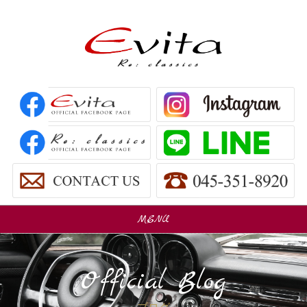
MENU
販売車
Car Sales
Official Blog
パーツ販売
Parts Sales