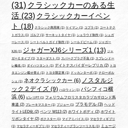
(31)
クラシックカーのある生
活
(23)
クラシックカーイベン
ト
(18)
クラシック商用車
(1)
ケイマン
(1)
コブラ
(1)
コートテク
トガラス
(1)
ゴルフ
(1)
サーキットタイヤ
(1)
シェラウド制作
(1)
シュガ
ーレース
(1)
シートベルトガイド制作
(1)
シールドビーム
(1)
ジャガー
ジャガーXJ6シリーズ1
(13)
XJ6
(1)
ジャ
ガーＥタイプ
(1)
スターダスト
(1)
スパークプラグ不良
(1)
スプレンドー
デイトナスパイダーレプリカ
(2)
レ榛名
(1)
ダイハツタント
(1)
トヨ
タエンジン載せ替え
(1)
トヨタ限定車
(1)
ドッカンターボ
(1)
ナローポル
ノスタルジ
ネオクラシックカー
(6)
シェ
(1)
ック２デイズ
(9)
パシフィコ横
ハロウィン
(1)
浜
(6)
フォリウムフロリスタカラヅカサロンド馬
ピレリP7
(1)
プラモデル
(3)
車道
(2)
ヘッド
ブレーキマスター
(1)
プジョー
(1)
ライトLED化
(2)
ベンツ W113
(2)
ホワイトボディ
(2)
ホワイト
リボンタイヤ
(2)
ボクスター
(1)
マイアミバイス
(1)
マセラティギブリ
ミュージ
(1)
マセラティーギブリ
(1)
マセラティーグランツーリスモ
(1)