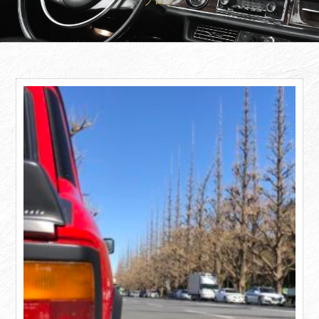
ブログ
買取査定
Trade In
修理
Repair
ブログ
Blog
会社概要
Company
採用情報
Recruit