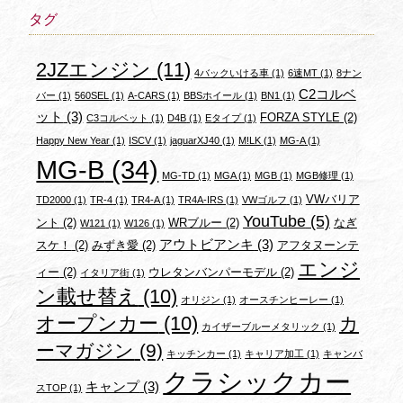
タグ
2JZエンジン
(11)
4バックいける車
(1)
6速MT
(1)
8ナン
C2コルベ
バー
(1)
560SEL
(1)
A-CARS
(1)
BBSホイール
(1)
BN1
(1)
ット
(3)
FORZA STYLE
(2)
C3コルベット
(1)
D4B
(1)
Eタイプ
(1)
Happy New Year
(1)
ISCV
(1)
jaguarXJ40
(1)
M!LK
(1)
MG-A
(1)
MG-B
(34)
MG-TD
(1)
MGA
(1)
MGB
(1)
MGB修理
(1)
VWバリア
TD2000
(1)
TR-4
(1)
TR4-A
(1)
TR4A-IRS
(1)
VWゴルフ
(1)
YouTube
(5)
ント
(2)
WRブルー
(2)
なぎ
W121
(1)
W126
(1)
アウトビアンキ
(3)
スケ！
(2)
みずき愛
(2)
アフタヌーンテ
エンジ
ィー
(2)
ウレタンバンパーモデル
(2)
イタリア街
(1)
ン載せ替え
(10)
オリジン
(1)
オースチンヒーレー
(1)
オープンカー
(10)
カ
カイザーブルーメタリック
(1)
ーマガジン
(9)
キッチンカー
(1)
キャリア加工
(1)
キャンバ
クラシックカー
キャンプ
(3)
スTOP
(1)