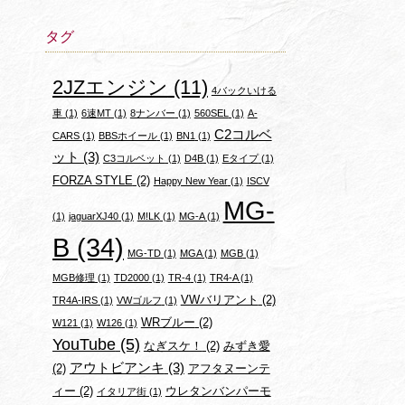
タグ
2JZエンジン
(11)
4バックいける
車
(1)
6速MT
(1)
8ナンバー
(1)
560SEL
(1)
A-
C2コルベ
CARS
(1)
BBSホイール
(1)
BN1
(1)
ット
(3)
C3コルベット
(1)
D4B
(1)
Eタイプ
(1)
FORZA STYLE
(2)
Happy New Year
(1)
ISCV
MG-
(1)
jaguarXJ40
(1)
M!LK
(1)
MG-A
(1)
B
(34)
MG-TD
(1)
MGA
(1)
MGB
(1)
MGB修理
(1)
TD2000
(1)
TR-4
(1)
TR4-A
(1)
VWバリアント
(2)
TR4A-IRS
(1)
VWゴルフ
(1)
WRブルー
(2)
W121
(1)
W126
(1)
YouTube
(5)
なぎスケ！
(2)
みずき愛
アウトビアンキ
(3)
(2)
アフタヌーンテ
ィー
(2)
ウレタンバンパーモ
イタリア街
(1)