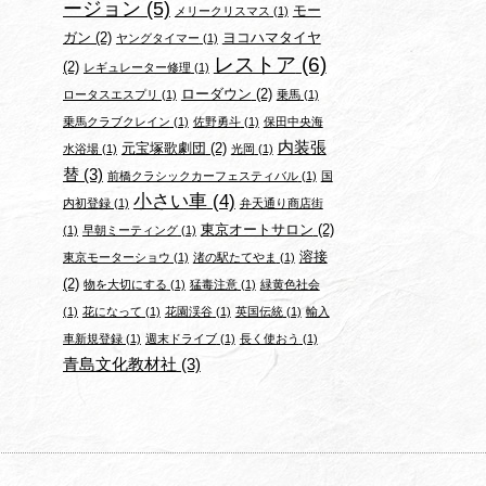
ージョン
(5)
モー
メリークリスマス
(1)
ガン
(2)
ヨコハマタイヤ
ヤングタイマー
(1)
レストア
(6)
(2)
レギュレーター修理
(1)
ローダウン
(2)
ロータスエスプリ
(1)
乗馬
(1)
乗馬クラブクレイン
(1)
佐野勇斗
(1)
保田中央海
内装張
元宝塚歌劇団
(2)
水浴場
(1)
光岡
(1)
替
(3)
前橋クラシックカーフェスティバル
(1)
国
小さい車
(4)
内初登録
(1)
弁天通り商店街
東京オートサロン
(2)
(1)
早朝ミーティング
(1)
溶接
東京モーターショウ
(1)
渚の駅たてやま
(1)
(2)
物を大切にする
(1)
猛毒注意
(1)
緑黄色社会
(1)
花になって
(1)
花園渓谷
(1)
英国伝統
(1)
輸入
車新規登録
(1)
週末ドライブ
(1)
長く使おう
(1)
青島文化教材社
(3)