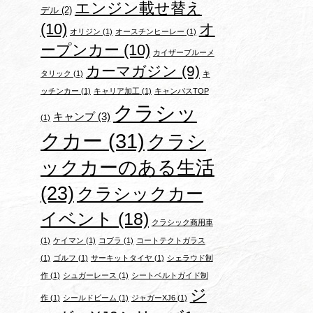
エンジン載せ替え
デル
(2)
(10)
オ
オリジン
(1)
オースチンヒーレー
(1)
ープンカー
(10)
カイザーブルーメ
カーマガジン
(9)
タリック
(1)
キ
ッチンカー
(1)
キャリア加工
(1)
キャンバスTOP
クラシッ
キャンプ
(3)
(1)
クカー
(31)
クラシ
ックカーのある生活
(23)
クラシックカー
イベント
(18)
クラシック商用車
(1)
ケイマン
(1)
コブラ
(1)
コートテクトガラス
(1)
ゴルフ
(1)
サーキットタイヤ
(1)
シェラウド制
作
(1)
シュガーレース
(1)
シートベルトガイド制
ジ
作
(1)
シールドビーム
(1)
ジャガーXJ6
(1)