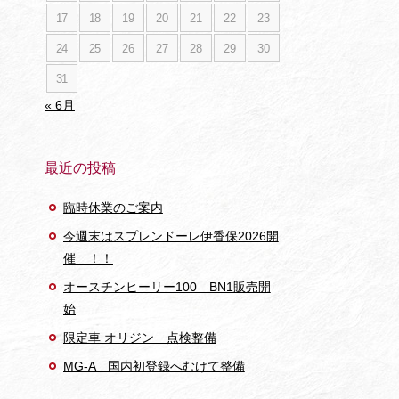
17
18
19
20
21
22
23
24
25
26
27
28
29
30
31
« 6月
最近の投稿
臨時休業のご案内
今週末はスプレンドーレ伊香保2026開
催 ！！
オースチンヒーリー100 BN1販売開
始
限定車 オリジン 点検整備
MG-A 国内初登録へむけて整備