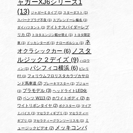
ャガーXJ6シリーズ1
(13)
ジャガーＥタイプ
(1)
スターダスト
(1)
スパークプラグ不良
(1)
スプレンドーレ榛名
(1)
デイトナスパイダーレプ
ダイハツタント
(1)
リカ
(2)
トヨタエンジン載せ替え
(1)
トヨタ限定
ネ
車
(1)
ドッカンターボ
(1)
ナローポルシェ
(1)
ノスタ
オクラシックカー
(6)
ルジック２デイズ
(9)
ハロウ
パシフィコ横浜
(6)
ィン
(1)
ピレリ
フォリウムフロリスタカラヅカサロ
P7
(1)
ンド馬車道
(2)
ブレーキマスター
(1)
プジョー
プラモデル
(3)
ヘッドライトLED化
(1)
(2)
ベンツ W113
(2)
ホワイトボディ
(2)
ホ
ワイトリボンタイヤ
(2)
ボクスター
(1)
マイア
ミバイス
(1)
マセラティギブリ
(1)
マセラティー
ミ
ギブリ
(1)
マセラティーグランツーリスモ
(1)
メッキコンバ
ュージックビデオ
(2)