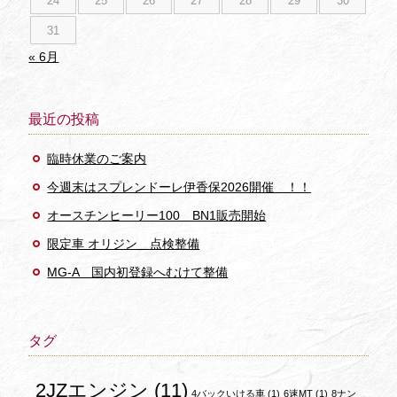
24
25
26
27
28
29
30
31
« 6月
最近の投稿
臨時休業のご案内
今週末はスプレンドーレ伊香保2026開催 ！！
オースチンヒーリー100 BN1販売開始
限定車 オリジン 点検整備
MG-A 国内初登録へむけて整備
タグ
2JZエンジン
(11)
4バックいける車
(1)
6速MT
(1)
8ナン