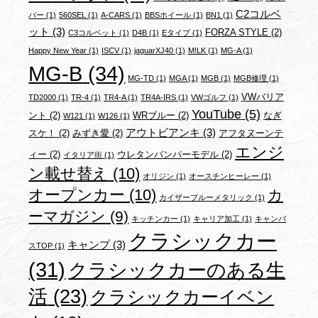
C2コルベ
バー
(1)
560SEL
(1)
A-CARS
(1)
BBSホイール
(1)
BN1
(1)
ット
(3)
FORZA STYLE
(2)
C3コルベット
(1)
D4B
(1)
Eタイプ
(1)
Happy New Year
(1)
ISCV
(1)
jaguarXJ40
(1)
M!LK
(1)
MG-A
(1)
MG-B
(34)
MG-TD
(1)
MGA
(1)
MGB
(1)
MGB修理
(1)
VWバリア
TD2000
(1)
TR-4
(1)
TR4-A
(1)
TR4A-IRS
(1)
VWゴルフ
(1)
YouTube
(5)
ント
(2)
WRブルー
(2)
なぎ
W121
(1)
W126
(1)
アウトビアンキ
(3)
スケ！
(2)
みずき愛
(2)
アフタヌーンテ
エンジ
ィー
(2)
ウレタンバンパーモデル
(2)
イタリア街
(1)
ン載せ替え
(10)
オリジン
(1)
オースチンヒーレー
(1)
オープンカー
(10)
カ
カイザーブルーメタリック
(1)
ーマガジン
(9)
キッチンカー
(1)
キャリア加工
(1)
キャンバ
クラシックカー
キャンプ
(3)
スTOP
(1)
(31)
クラシックカーのある生
活
(23)
クラシックカーイベン