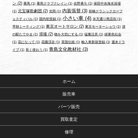
ン
(2)
乗馬
(1)
乗馬クラブクレイン
(1)
佐野勇斗
(1)
保田中央海水浴場
内装張替
(3)
元宝塚歌劇団
(2)
(1)
光岡
(1)
前橋クラシックカーフ
小さい車
(4)
ェスティバル
(1)
国内初登録
(1)
弁天通り商店街
(1)
東京オートサロン
(2)
早朝ミーティング
(1)
東京モーターショウ
(1)
渚
溶接
(2)
の駅たてやま
(1)
物を大切にする
(1)
猛毒注意
(1)
緑黄色社会
(1)
花になって
(1)
花園渓谷
(1)
英国伝統
(1)
輸入車新規登録
(1)
週末ドラ
青島文化教材社
(3)
イブ
(1)
長く使おう
(1)
ホーム
販売車
パーツ販売
買取査定
修理