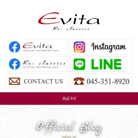
MENU
販売車
Car Sales
Official Blog
パーツ販売
Parts Sales