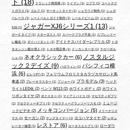
ト
(18)
クラシック商用車
(1)
ケイマン
(1)
コブラ
(1)
コートテク
トガラス
(1)
ゴルフ
(1)
サーキットタイヤ
(1)
シェラウド制作
(1)
シュガ
ーレース
(1)
シートベルトガイド制作
(1)
シールドビーム
(1)
ジャガー
ジャガーXJ6シリーズ1
(13)
XJ6
(1)
ジャ
ガーＥタイプ
(1)
スターダスト
(1)
スパークプラグ不良
(1)
スプレンドー
デイトナスパイダーレプリカ
(2)
レ榛名
(1)
ダイハツタント
(1)
トヨ
タエンジン載せ替え
(1)
トヨタ限定車
(1)
ドッカンターボ
(1)
ナローポル
ノスタルジ
ネオクラシックカー
(6)
シェ
(1)
ック２デイズ
(9)
パシフィコ横
ハロウィン
(1)
浜
(6)
フォリウムフロリスタカラヅカサロンド馬
ピレリP7
(1)
プラモデル
(3)
車道
(2)
ヘッド
ブレーキマスター
(1)
プジョー
(1)
ライトLED化
(2)
ベンツ W113
(2)
ホワイトボディ
(2)
ホワイト
リボンタイヤ
(2)
ボクスター
(1)
マイアミバイス
(1)
マセラティギブリ
ミュージ
(1)
マセラティーギブリ
(1)
マセラティーグランツーリスモ
(1)
メッキコンバージョン
(5)
ックビデオ
(2)
メリークリス
モーガン
(2)
ヨコハマタイヤ
(2)
マス
(1)
ヤングタイマー
(1)
レギュ
レストア
(6)
ローダウ
レーター修理
(1)
ロータスエスプリ
(1)