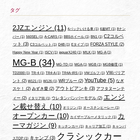
タグ
2JZエンジン
(11)
4バックいける車
(1)
6速MT
(1)
8ナン
C2コルベ
バー
(1)
560SEL
(1)
A-CARS
(1)
BBSホイール
(1)
BN1
(1)
ット
(3)
FORZA STYLE
(2)
C3コルベット
(1)
D4B
(1)
Eタイプ
(1)
Happy New Year
(1)
ISCV
(1)
jaguarXJ40
(1)
M!LK
(1)
MG-A
(1)
MG-B
(34)
MG-TD
(1)
MGA
(1)
MGB
(1)
MGB修理
(1)
VWバリア
TD2000
(1)
TR-4
(1)
TR4-A
(1)
TR4A-IRS
(1)
VWゴルフ
(1)
YouTube
(5)
ント
(2)
WRブルー
(2)
なぎ
W121
(1)
W126
(1)
アウトビアンキ
(3)
スケ！
(2)
みずき愛
(2)
アフタヌーンテ
エンジ
ィー
(2)
ウレタンバンパーモデル
(2)
イタリア街
(1)
ン載せ替え
(10)
オリジン
(1)
オースチンヒーレー
(1)
オープンカー
(10)
カ
カイザーブルーメタリック
(1)
ーマガジン
(9)
キッチンカー
(1)
キャリア加工
(1)
キャンバ
クラシックカー
キャンプ
(3)
スTOP
(1)