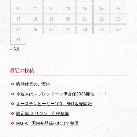
10
11
12
13
14
15
16
17
18
19
20
21
22
23
24
25
26
27
28
29
30
31
« 6月
最近の投稿
臨時休業のご案内
今週末はスプレンドーレ伊香保2026開催 ！！
オースチンヒーリー100 BN1販売開始
限定車 オリジン 点検整備
MG-A 国内初登録へむけて整備