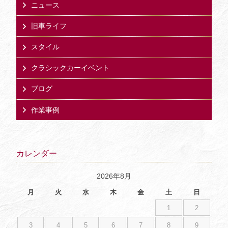
ニュース
旧車ライフ
スタイル
クラシックカーイベント
ブログ
作業事例
カレンダー
2026年8月
月
火
水
木
金
土
日
1
2
3
4
5
6
7
8
9