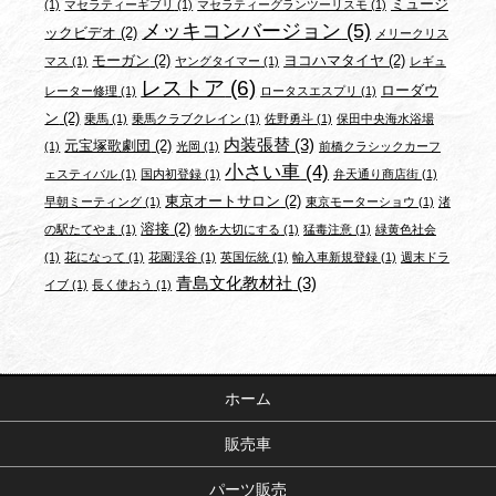
ミュージ
(1)
マセラティーギブリ
(1)
マセラティーグランツーリスモ
(1)
メッキコンバージョン
(5)
ックビデオ
(2)
メリークリス
モーガン
(2)
ヨコハマタイヤ
(2)
マス
(1)
ヤングタイマー
(1)
レギュ
レストア
(6)
ローダウ
レーター修理
(1)
ロータスエスプリ
(1)
ン
(2)
乗馬
(1)
乗馬クラブクレイン
(1)
佐野勇斗
(1)
保田中央海水浴場
内装張替
(3)
元宝塚歌劇団
(2)
(1)
光岡
(1)
前橋クラシックカーフ
小さい車
(4)
ェスティバル
(1)
国内初登録
(1)
弁天通り商店街
(1)
東京オートサロン
(2)
早朝ミーティング
(1)
東京モーターショウ
(1)
渚
溶接
(2)
の駅たてやま
(1)
物を大切にする
(1)
猛毒注意
(1)
緑黄色社会
(1)
花になって
(1)
花園渓谷
(1)
英国伝統
(1)
輸入車新規登録
(1)
週末ドラ
青島文化教材社
(3)
イブ
(1)
長く使おう
(1)
ホーム
販売車
パーツ販売