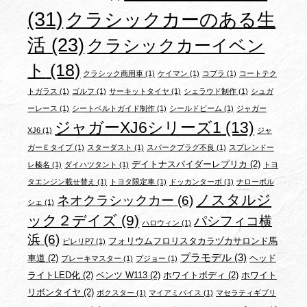
(31)
クラシックカーのある生
活
(23)
クラシックカーイベン
ト
(18)
クラシック商用車
(1)
ケイマン
(1)
コブラ
(1)
コートテク
トガラス
(1)
ゴルフ
(1)
サーキットタイヤ
(1)
シェラウド制作
(1)
シュガ
ーレース
(1)
シートベルトガイド制作
(1)
シールドビーム
(1)
ジャガー
ジャガーXJ6シリーズ1
(13)
XJ6
(1)
ジャ
ガーＥタイプ
(1)
スターダスト
(1)
スパークプラグ不良
(1)
スプレンドー
デイトナスパイダーレプリカ
(2)
レ榛名
(1)
ダイハツタント
(1)
トヨ
タエンジン載せ替え
(1)
トヨタ限定車
(1)
ドッカンターボ
(1)
ナローポル
ノスタルジ
ネオクラシックカー
(6)
シェ
(1)
ック２デイズ
(9)
パシフィコ横
ハロウィン
(1)
浜
(6)
フォリウムフロリスタカラヅカサロンド馬
ピレリP7
(1)
プラモデル
(3)
車道
(2)
ヘッド
ブレーキマスター
(1)
プジョー
(1)
ライトLED化
(2)
ベンツ W113
(2)
ホワイトボディ
(2)
ホワイト
リボンタイヤ
(2)
ボクスター
(1)
マイアミバイス
(1)
マセラティギブリ