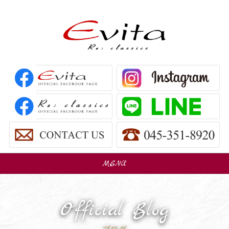
MENU
販売車
Car Sales
Official Blog
パーツ販売
Parts Sales