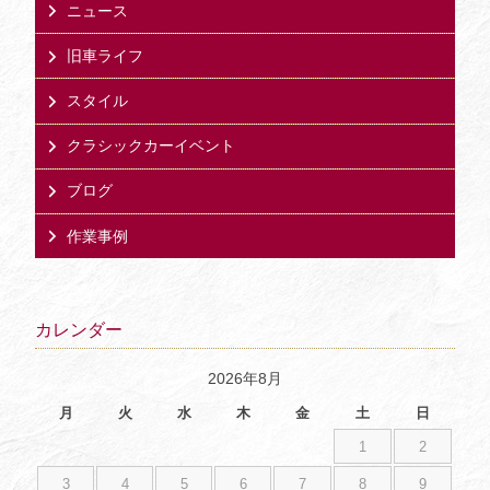
ニュース
旧車ライフ
スタイル
クラシックカーイベント
ブログ
作業事例
カレンダー
2026年8月
月
火
水
木
金
土
日
1
2
3
4
5
6
7
8
9