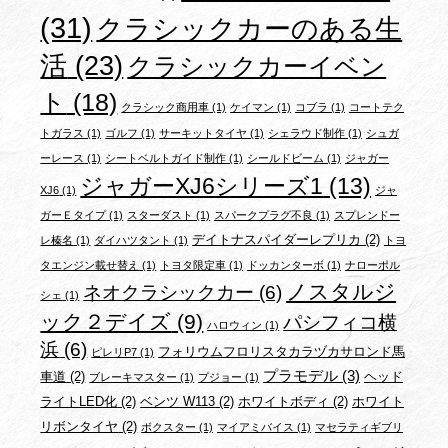
(31)
クラシックカーのある生
活
(23)
クラシックカーイベン
ト
(18)
クラシック商用車
(1)
ケイマン
(1)
コブラ
(1)
コートテク
トガラス
(1)
ゴルフ
(1)
サーキットタイヤ
(1)
シェラウド制作
(1)
シュガ
ーレース
(1)
シートベルトガイド制作
(1)
シールドビーム
(1)
ジャガー
ジャガーXJ6シリーズ1
(13)
XJ6
(1)
ジャ
ガーＥタイプ
(1)
スターダスト
(1)
スパークプラグ不良
(1)
スプレンドー
デイトナスパイダーレプリカ
(2)
レ榛名
(1)
ダイハツタント
(1)
トヨ
タエンジン載せ替え
(1)
トヨタ限定車
(1)
ドッカンターボ
(1)
ナローポル
ノスタルジ
ネオクラシックカー
(6)
シェ
(1)
ック２デイズ
(9)
パシフィコ横
ハロウィン
(1)
浜
(6)
フォリウムフロリスタカラヅカサロンド馬
ピレリP7
(1)
プラモデル
(3)
車道
(2)
ヘッド
ブレーキマスター
(1)
プジョー
(1)
ライトLED化
(2)
ベンツ W113
(2)
ホワイトボディ
(2)
ホワイト
リボンタイヤ
(2)
ボクスター
(1)
マイアミバイス
(1)
マセラティギブリ