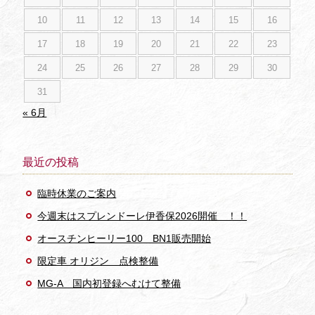
10
11
12
13
14
15
16
17
18
19
20
21
22
23
24
25
26
27
28
29
30
31
« 6月
最近の投稿
臨時休業のご案内
今週末はスプレンドーレ伊香保2026開催 ！！
オースチンヒーリー100 BN1販売開始
限定車 オリジン 点検整備
MG-A 国内初登録へむけて整備