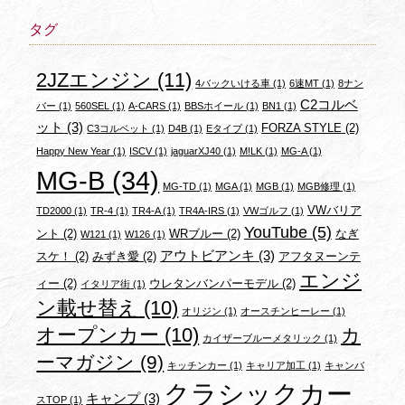
タグ
2JZエンジン
(11)
4バックいける車
(1)
6速MT
(1)
8ナン
C2コルベ
バー
(1)
560SEL
(1)
A-CARS
(1)
BBSホイール
(1)
BN1
(1)
ット
(3)
FORZA STYLE
(2)
C3コルベット
(1)
D4B
(1)
Eタイプ
(1)
Happy New Year
(1)
ISCV
(1)
jaguarXJ40
(1)
M!LK
(1)
MG-A
(1)
MG-B
(34)
MG-TD
(1)
MGA
(1)
MGB
(1)
MGB修理
(1)
VWバリア
TD2000
(1)
TR-4
(1)
TR4-A
(1)
TR4A-IRS
(1)
VWゴルフ
(1)
YouTube
(5)
ント
(2)
WRブルー
(2)
なぎ
W121
(1)
W126
(1)
アウトビアンキ
(3)
スケ！
(2)
みずき愛
(2)
アフタヌーンテ
エンジ
ィー
(2)
ウレタンバンパーモデル
(2)
イタリア街
(1)
ン載せ替え
(10)
オリジン
(1)
オースチンヒーレー
(1)
オープンカー
(10)
カ
カイザーブルーメタリック
(1)
ーマガジン
(9)
キッチンカー
(1)
キャリア加工
(1)
キャンバ
クラシックカー
キャンプ
(3)
スTOP
(1)