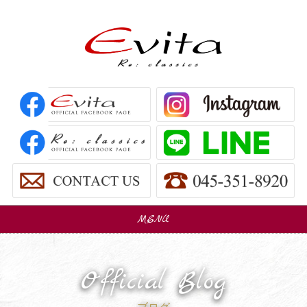
MENU
販売車
Car Sales
Official Blog
パーツ販売
Parts Sales