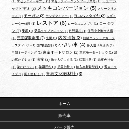
ミュージ
(1)
マセラティーギブリ
(1)
マセラティーグランツーリスモ
(1)
メッキコンバージョン
(5)
ックビデオ
(2)
メリークリス
モーガン
(2)
ヨコハマタイヤ
(2)
マス
(1)
ヤングタイマー
(1)
レギュ
レストア
(6)
ローダウ
レーター修理
(1)
ロータスエスプリ
(1)
ン
(2)
乗馬
(1)
乗馬クラブクレイン
(1)
佐野勇斗
(1)
保田中央海水浴場
内装張替
(3)
元宝塚歌劇団
(2)
(1)
光岡
(1)
前橋クラシックカーフ
小さい車
(4)
ェスティバル
(1)
国内初登録
(1)
弁天通り商店街
(1)
東京オートサロン
(2)
早朝ミーティング
(1)
東京モーターショウ
(1)
渚
溶接
(2)
の駅たてやま
(1)
物を大切にする
(1)
猛毒注意
(1)
緑黄色社会
(1)
花になって
(1)
花園渓谷
(1)
英国伝統
(1)
輸入車新規登録
(1)
週末ドラ
青島文化教材社
(3)
イブ
(1)
長く使おう
(1)
ホーム
販売車
パーツ販売