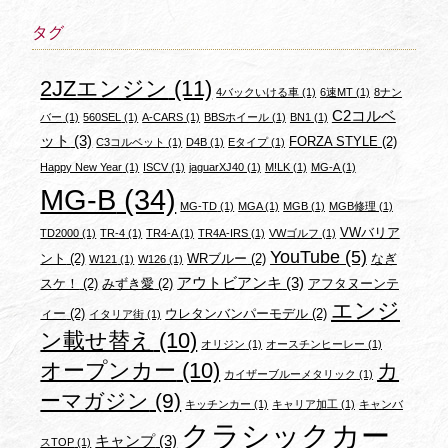
タグ
2JZエンジン
(11)
4バックいける車
(1)
6速MT
(1)
8ナン
C2コルベ
バー
(1)
560SEL
(1)
A-CARS
(1)
BBSホイール
(1)
BN1
(1)
ット
(3)
FORZA STYLE
(2)
C3コルベット
(1)
D4B
(1)
Eタイプ
(1)
Happy New Year
(1)
ISCV
(1)
jaguarXJ40
(1)
M!LK
(1)
MG-A
(1)
MG-B
(34)
MG-TD
(1)
MGA
(1)
MGB
(1)
MGB修理
(1)
VWバリア
TD2000
(1)
TR-4
(1)
TR4-A
(1)
TR4A-IRS
(1)
VWゴルフ
(1)
YouTube
(5)
ント
(2)
WRブルー
(2)
なぎ
W121
(1)
W126
(1)
アウトビアンキ
(3)
スケ！
(2)
みずき愛
(2)
アフタヌーンテ
エンジ
ィー
(2)
ウレタンバンパーモデル
(2)
イタリア街
(1)
ン載せ替え
(10)
オリジン
(1)
オースチンヒーレー
(1)
オープンカー
(10)
カ
カイザーブルーメタリック
(1)
ーマガジン
(9)
キッチンカー
(1)
キャリア加工
(1)
キャンバ
クラシックカー
キャンプ
(3)
スTOP
(1)