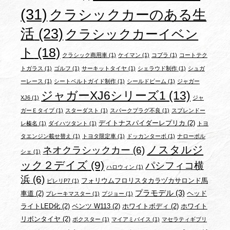
(31)
クラシックカーのある生
活
(23)
クラシックカーイベン
ト
(18)
クラシック商用車
(1)
ケイマン
(1)
コブラ
(1)
コートテク
トガラス
(1)
ゴルフ
(1)
サーキットタイヤ
(1)
シェラウド制作
(1)
シュガ
ーレース
(1)
シートベルトガイド制作
(1)
シールドビーム
(1)
ジャガー
ジャガーXJ6シリーズ1
(13)
XJ6
(1)
ジャ
ガーＥタイプ
(1)
スターダスト
(1)
スパークプラグ不良
(1)
スプレンドー
デイトナスパイダーレプリカ
(2)
レ榛名
(1)
ダイハツタント
(1)
トヨ
タエンジン載せ替え
(1)
トヨタ限定車
(1)
ドッカンターボ
(1)
ナローポル
ノスタルジ
ネオクラシックカー
(6)
シェ
(1)
ック２デイズ
(9)
パシフィコ横
ハロウィン
(1)
浜
(6)
フォリウムフロリスタカラヅカサロンド馬
ピレリP7
(1)
プラモデル
(3)
車道
(2)
ヘッド
ブレーキマスター
(1)
プジョー
(1)
ライトLED化
(2)
ベンツ W113
(2)
ホワイトボディ
(2)
ホワイト
リボンタイヤ
(2)
ボクスター
(1)
マイアミバイス
(1)
マセラティギブリ