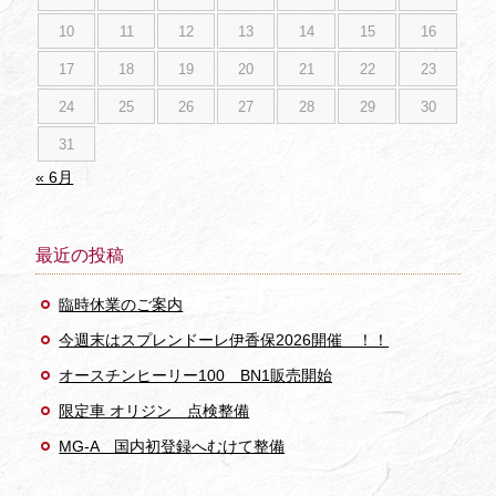
10
11
12
13
14
15
16
17
18
19
20
21
22
23
24
25
26
27
28
29
30
31
« 6月
最近の投稿
臨時休業のご案内
今週末はスプレンドーレ伊香保2026開催 ！！
オースチンヒーリー100 BN1販売開始
限定車 オリジン 点検整備
MG-A 国内初登録へむけて整備