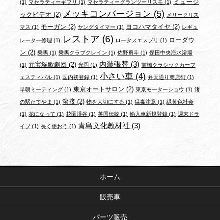
ミュージ
(1)
マセラティーギブリ
(1)
マセラティーグランツーリスモ
(1)
メッキコンバージョン
(5)
ックビデオ
(2)
メリークリス
モーガン
(2)
ヨコハマタイヤ
(2)
マス
(1)
ヤングタイマー
(1)
レギュ
レストア
(6)
ローダウ
レーター修理
(1)
ロータスエスプリ
(1)
ン
(2)
乗馬
(1)
乗馬クラブクレイン
(1)
佐野勇斗
(1)
保田中央海水浴場
内装張替
(3)
元宝塚歌劇団
(2)
(1)
光岡
(1)
前橋クラシックカーフ
小さい車
(4)
ェスティバル
(1)
国内初登録
(1)
弁天通り商店街
(1)
東京オートサロン
(2)
早朝ミーティング
(1)
東京モーターショウ
(1)
渚
溶接
(2)
の駅たてやま
(1)
物を大切にする
(1)
猛毒注意
(1)
緑黄色社会
(1)
花になって
(1)
花園渓谷
(1)
英国伝統
(1)
輸入車新規登録
(1)
週末ドラ
青島文化教材社
(3)
イブ
(1)
長く使おう
(1)
ホーム
販売車
パーツ販売