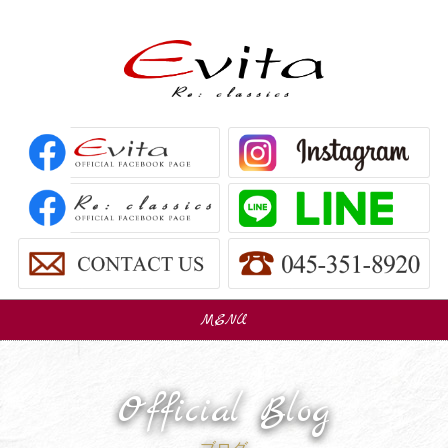
MENU
販売車
Car Sales
Official Blog
パーツ販売
Parts Sales