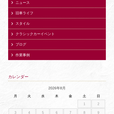
ニュース
旧車ライフ
スタイル
クラシックカーイベント
ブログ
作業事例
カレンダー
2026年8月
月
火
水
木
金
土
日
1
2
3
4
5
6
7
8
9