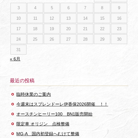
3
4
5
6
7
8
9
10
11
12
13
14
15
16
17
18
19
20
21
22
23
24
25
26
27
28
29
30
31
« 6月
最近の投稿
臨時休業のご案内
今週末はスプレンドーレ伊香保2026開催 ！！
オースチンヒーリー100 BN1販売開始
限定車 オリジン 点検整備
MG-A 国内初登録へむけて整備