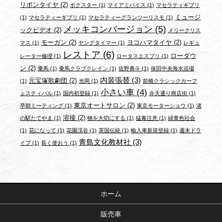
リボンタイヤ
(2)
ボクスター
(1)
マイアミバイス
(1)
マセラティギブリ
ミュージ
(1)
マセラティーギブリ
(1)
マセラティーグランツーリスモ
(1)
メッキコンバージョン
(5)
ックビデオ
(2)
メリークリス
モーガン
(2)
ヨコハマタイヤ
(2)
マス
(1)
ヤングタイマー
(1)
レギュ
レストア
(6)
ローダウ
レーター修理
(1)
ロータスエスプリ
(1)
ン
(2)
乗馬
(1)
乗馬クラブクレイン
(1)
佐野勇斗
(1)
保田中央海水浴場
内装張替
(3)
元宝塚歌劇団
(2)
(1)
光岡
(1)
前橋クラシックカーフ
小さい車
(4)
ェスティバル
(1)
国内初登録
(1)
弁天通り商店街
(1)
東京オートサロン
(2)
早朝ミーティング
(1)
東京モーターショウ
(1)
渚
溶接
(2)
の駅たてやま
(1)
物を大切にする
(1)
猛毒注意
(1)
緑黄色社会
(1)
花になって
(1)
花園渓谷
(1)
英国伝統
(1)
輸入車新規登録
(1)
週末ドラ
青島文化教材社
(3)
イブ
(1)
長く使おう
(1)
ホーム
販売車