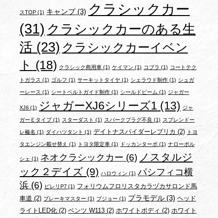
クラシックカー
キャンプ
(3)
スTOP
(1)
(31)
クラシックカーのある生
活
(23)
クラシックカーイベン
ト
(18)
クラシック商用車
(1)
ケイマン
(1)
コブラ
(1)
コートテク
トガラス
(1)
ゴルフ
(1)
サーキットタイヤ
(1)
シェラウド制作
(1)
シュガ
ーレース
(1)
シートベルトガイド制作
(1)
シールドビーム
(1)
ジャガー
ジャガーXJ6シリーズ1
(13)
XJ6
(1)
ジャ
ガーＥタイプ
(1)
スターダスト
(1)
スパークプラグ不良
(1)
スプレンドー
デイトナスパイダーレプリカ
(2)
レ榛名
(1)
ダイハツタント
(1)
トヨ
タエンジン載せ替え
(1)
トヨタ限定車
(1)
ドッカンターボ
(1)
ナローポル
ノスタルジ
ネオクラシックカー
(6)
シェ
(1)
ック２デイズ
(9)
パシフィコ横
ハロウィン
(1)
浜
(6)
フォリウムフロリスタカラヅカサロンド馬
ピレリP7
(1)
プラモデル
(3)
車道
(2)
ヘッド
ブレーキマスター
(1)
プジョー
(1)
ライトLED化
(2)
ベンツ W113
(2)
ホワイトボディ
(2)
ホワイト