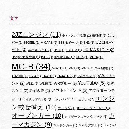
タグ
2JZエンジン
(11)
4バックいける車
(1)
6速MT
(1)
8ナン
C2コルベ
バー
(1)
560SEL
(1)
A-CARS
(1)
BBSホイール
(1)
BN1
(1)
ット
(3)
FORZA STYLE
(2)
C3コルベット
(1)
D4B
(1)
Eタイプ
(1)
Happy New Year
(1)
ISCV
(1)
jaguarXJ40
(1)
M!LK
(1)
MG-A
(1)
MG-B
(34)
MG-TD
(1)
MGA
(1)
MGB
(1)
MGB修理
(1)
VWバリア
TD2000
(1)
TR-4
(1)
TR4-A
(1)
TR4A-IRS
(1)
VWゴルフ
(1)
YouTube
(5)
ント
(2)
WRブルー
(2)
なぎ
W121
(1)
W126
(1)
アウトビアンキ
(3)
スケ！
(2)
みずき愛
(2)
アフタヌーンテ
エンジ
ィー
(2)
ウレタンバンパーモデル
(2)
イタリア街
(1)
ン載せ替え
(10)
オリジン
(1)
オースチンヒーレー
(1)
オープンカー
(10)
カ
カイザーブルーメタリック
(1)
ーマガジン
(9)
キッチンカー
(1)
キャリア加工
(1)
キャンバ