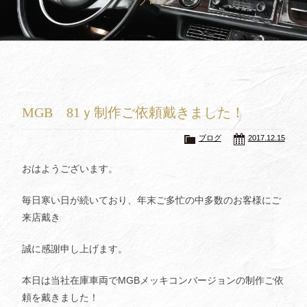
ブログ
買取査定
Trade In
修理
Repair
ブログ
Blog
MGB 81ｙ制作ご依頼戴きました！
会社概要
Company
ブログ
2017.12.15
採用情報
Recruit
おはようございます。
毎日寒い日が続いており、年末ご多忙の中多数のお客様にご
来店戴き
誠に感謝申し上げます。
本日は当社在庫車両でMGBメッキコンバージョンの制作ご依
頼を戴きました！