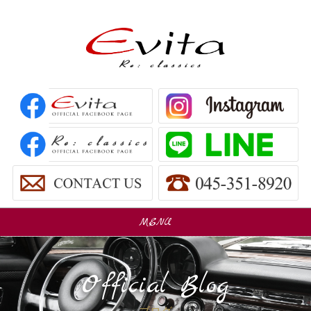
MENU
販売車
Car Sales
Official Blog
パーツ販売
Parts Sales