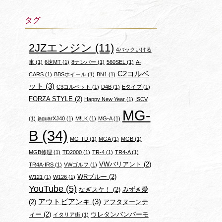
タグ
2JZエンジン
(11)
4バックいける
車
(1)
6速MT
(1)
8ナンバー
(1)
560SEL
(1)
A-
C2コルベ
CARS
(1)
BBSホイール
(1)
BN1
(1)
ット
(3)
C3コルベット
(1)
D4B
(1)
Eタイプ
(1)
FORZA STYLE
(2)
Happy New Year
(1)
ISCV
MG-
(1)
jaguarXJ40
(1)
M!LK
(1)
MG-A
(1)
B
(34)
MG-TD
(1)
MGA
(1)
MGB
(1)
MGB修理
(1)
TD2000
(1)
TR-4
(1)
TR4-A
(1)
VWバリアント
(2)
TR4A-IRS
(1)
VWゴルフ
(1)
WRブルー
(2)
W121
(1)
W126
(1)
YouTube
(5)
なぎスケ！
(2)
みずき愛
アウトビアンキ
(3)
(2)
アフタヌーンテ
ィー
(2)
ウレタンバンパーモ
イタリア街
(1)