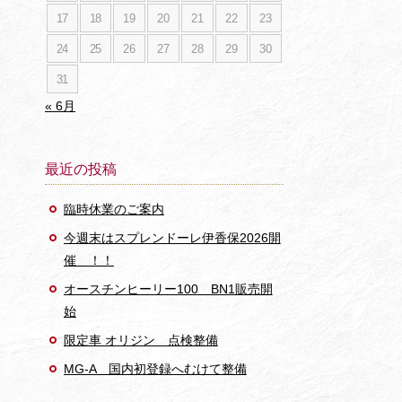
17
18
19
20
21
22
23
24
25
26
27
28
29
30
31
« 6月
最近の投稿
臨時休業のご案内
今週末はスプレンドーレ伊香保2026開
催 ！！
オースチンヒーリー100 BN1販売開
始
限定車 オリジン 点検整備
MG-A 国内初登録へむけて整備