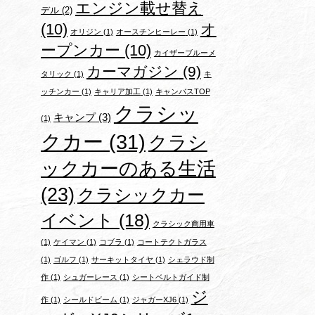
エンジン載せ替え
デル
(2)
(10)
オ
オリジン
(1)
オースチンヒーレー
(1)
ープンカー
(10)
カイザーブルーメ
カーマガジン
(9)
タリック
(1)
キ
ッチンカー
(1)
キャリア加工
(1)
キャンバスTOP
クラシッ
キャンプ
(3)
(1)
クカー
(31)
クラシ
ックカーのある生活
(23)
クラシックカー
イベント
(18)
クラシック商用車
(1)
ケイマン
(1)
コブラ
(1)
コートテクトガラス
(1)
ゴルフ
(1)
サーキットタイヤ
(1)
シェラウド制
作
(1)
シュガーレース
(1)
シートベルトガイド制
ジ
作
(1)
シールドビーム
(1)
ジャガーXJ6
(1)