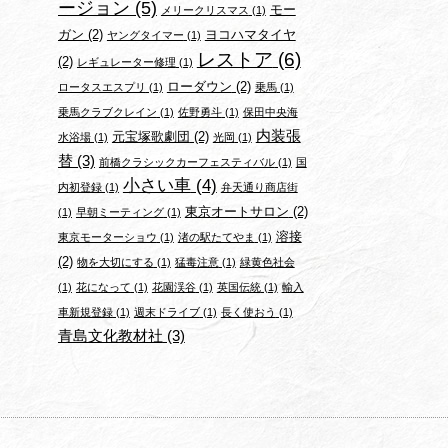
ージョン
(5)
モー
メリークリスマス
(1)
ガン
(2)
ヨコハマタイヤ
ヤングタイマー
(1)
レストア
(6)
(2)
レギュレーター修理
(1)
ローダウン
(2)
ロータスエスプリ
(1)
乗馬
(1)
乗馬クラブクレイン
(1)
佐野勇斗
(1)
保田中央海
内装張
元宝塚歌劇団
(2)
水浴場
(1)
光岡
(1)
替
(3)
前橋クラシックカーフェスティバル
(1)
国
小さい車
(4)
内初登録
(1)
弁天通り商店街
東京オートサロン
(2)
(1)
早朝ミーティング
(1)
溶接
東京モーターショウ
(1)
渚の駅たてやま
(1)
(2)
物を大切にする
(1)
猛毒注意
(1)
緑黄色社会
(1)
花になって
(1)
花園渓谷
(1)
英国伝統
(1)
輸入
車新規登録
(1)
週末ドライブ
(1)
長く使おう
(1)
青島文化教材社
(3)