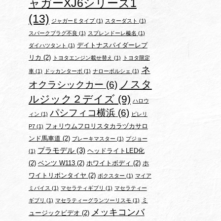
ャガーXJ6シリーズ1
(13)
ジャガーＥタイプ
(1)
スターダスト
(1)
スパークプラグ不良
(1)
スプレンドーレ榛名
(1)
デイトナスパイダーレプ
ダイハツタント
(1)
リカ
(2)
トヨタエンジン載せ替え
(1)
トヨタ限定
ネ
車
(1)
ドッカンターボ
(1)
ナローポルシェ
(1)
ノスタ
オクラシックカー
(6)
ルジック２デイズ
(9)
ハロウ
パシフィコ横浜
(6)
ィン
(1)
ピレリ
フォリウムフロリスタカラヅカサロ
P7
(1)
ンド馬車道
(2)
ブレーキマスター
(1)
プジョー
プラモデル
(3)
ヘッドライトLED化
(1)
(2)
ベンツ W113
(2)
ホワイトボディ
(2)
ホ
ワイトリボンタイヤ
(2)
ボクスター
(1)
マイア
ミバイス
(1)
マセラティギブリ
(1)
マセラティー
ミ
ギブリ
(1)
マセラティーグランツーリスモ
(1)
メッキコンバ
ュージックビデオ
(2)