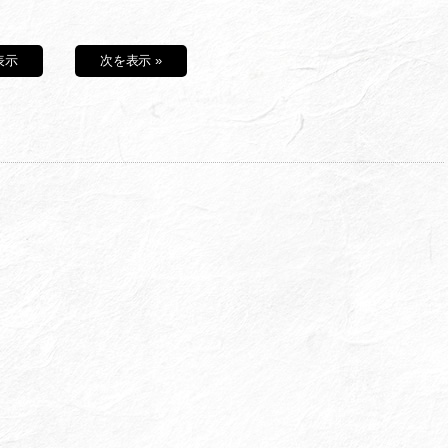
表示
次を表示 »