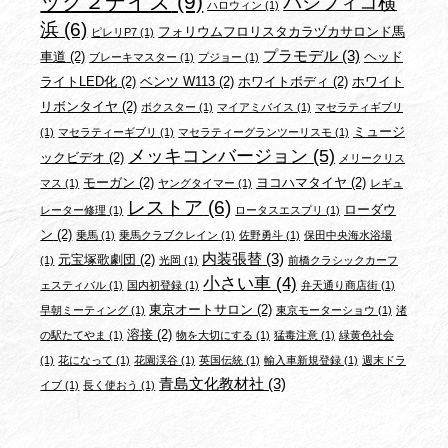
ック２デイズ
(9)
パシフィコ横
ハロウィン
(1)
浜
(6)
フォリウムフロリスタカラヅカサロンド馬
ピレリP7
(1)
プラモデル
(3)
車道
(2)
ヘッド
ブレーキマスター
(1)
プジョー
(1)
ライトLED化
(2)
ベンツ W113
(2)
ホワイトボディ
(2)
ホワイト
リボンタイヤ
(2)
ボクスター
(1)
マイアミバイス
(1)
マセラティギブリ
ミュージ
(1)
マセラティーギブリ
(1)
マセラティーグランツーリスモ
(1)
メッキコンバージョン
(5)
ックビデオ
(2)
メリークリス
モーガン
(2)
ヨコハマタイヤ
(2)
マス
(1)
ヤングタイマー
(1)
レギュ
レストア
(6)
ローダウ
レーター修理
(1)
ロータスエスプリ
(1)
ン
(2)
乗馬
(1)
乗馬クラブクレイン
(1)
佐野勇斗
(1)
保田中央海水浴場
内装張替
(3)
元宝塚歌劇団
(2)
(1)
光岡
(1)
前橋クラシックカーフ
小さい車
(4)
ェスティバル
(1)
国内初登録
(1)
弁天通り商店街
(1)
東京オートサロン
(2)
早朝ミーティング
(1)
東京モーターショウ
(1)
渚
溶接
(2)
の駅たてやま
(1)
物を大切にする
(1)
猛毒注意
(1)
緑黄色社会
(1)
花になって
(1)
花園渓谷
(1)
英国伝統
(1)
輸入車新規登録
(1)
週末ドラ
青島文化教材社
(3)
イブ
(1)
長く使おう
(1)