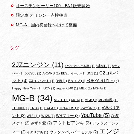
オースチンヒーリー100 BN1販売開始
限定車 オリジン 点検整備
MG-A 国内初登録へむけて整備
タグ
2JZエンジン
(11)
4バックいける車
(1)
6速MT
(1)
8ナン
C2コルベ
バー
(1)
560SEL
(1)
A-CARS
(1)
BBSホイール
(1)
BN1
(1)
ット
(3)
FORZA STYLE
(2)
C3コルベット
(1)
D4B
(1)
Eタイプ
(1)
Happy New Year
(1)
ISCV
(1)
jaguarXJ40
(1)
M!LK
(1)
MG-A
(1)
MG-B
(34)
MG-TD
(1)
MGA
(1)
MGB
(1)
MGB修理
(1)
VWバリア
TD2000
(1)
TR-4
(1)
TR4-A
(1)
TR4A-IRS
(1)
VWゴルフ
(1)
YouTube
(5)
ント
(2)
WRブルー
(2)
なぎ
W121
(1)
W126
(1)
アウトビアンキ
(3)
スケ！
(2)
みずき愛
(2)
アフタヌーンテ
エンジ
ィー
(2)
ウレタンバンパーモデル
(2)
イタリア街
(1)