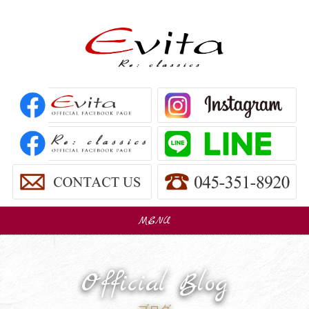
MENU
販売車
Car Sales
Official Blog
パーツ販売
Parts Sales