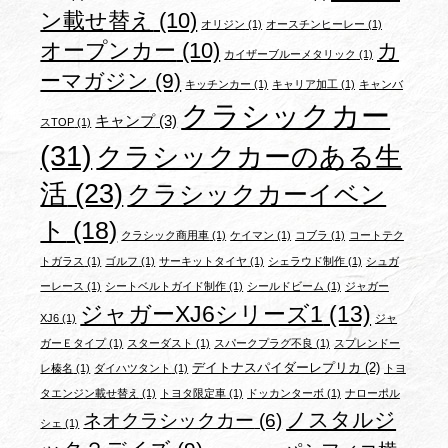
ン載せ替え
(10)
オリジン
(1)
オースチンヒーレー
(1)
オープンカー
(10)
カ
カイザーブルーメタリック
(1)
ーマガジン
(9)
キッチンカー
(1)
キャリア加工
(1)
キャンバ
クラシックカー
キャンプ
(3)
スTOP
(1)
(31)
クラシックカーのある生
活
(23)
クラシックカーイベン
ト
(18)
クラシック商用車
(1)
ケイマン
(1)
コブラ
(1)
コートテク
トガラス
(1)
ゴルフ
(1)
サーキットタイヤ
(1)
シェラウド制作
(1)
シュガ
ーレース
(1)
シートベルトガイド制作
(1)
シールドビーム
(1)
ジャガー
ジャガーXJ6シリーズ1
(13)
XJ6
(1)
ジャ
ガーＥタイプ
(1)
スターダスト
(1)
スパークプラグ不良
(1)
スプレンドー
デイトナスパイダーレプリカ
(2)
レ榛名
(1)
ダイハツタント
(1)
トヨ
タエンジン載せ替え
(1)
トヨタ限定車
(1)
ドッカンターボ
(1)
ナローポル
ノスタルジ
ネオクラシックカー
(6)
シェ
(1)