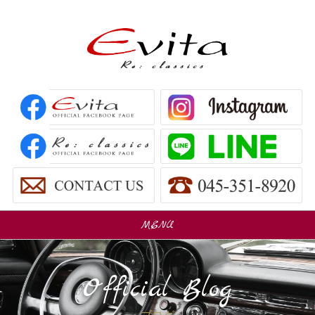
MENU
販売車
Car Sales
Official Blog
パーツ販売
Parts Sales