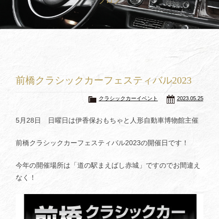
ブログ
買取査定
Trade In
修理
Repair
ブログ
Blog
前橋クラシックカーフェスティバル2023
会社概要
Company
クラシックカーイベント
2023.05.25
採用情報
Recruit
5月28日 日曜日は伊香保おもちゃと人形自動車博物館主催
前橋クラシックカーフェスティバル2023の開催日です！
今年の開催場所は「道の駅まえばし赤城」ですのでお間違え
なく！