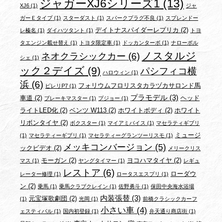
ジャガーXJ6シリーズ1
(13)
XJ6
(1)
ジャ
ガーＥタイプ
(1)
スターダスト
(1)
スパークプラグ不良
(1)
スプレンドー
デイトナスパイダーレプリカ
(2)
レ榛名
(1)
ダイハツタント
(1)
トヨ
タエンジン載せ替え
(1)
トヨタ限定車
(1)
ドッカンターボ
(1)
ナローポル
ノスタルジ
ネオクラシックカー
(6)
シェ
(1)
ック２デイズ
(9)
パシフィコ横
ハロウィン
(1)
浜
(6)
フォリウムフロリスタカラヅカサロンド馬
ピレリP7
(1)
プラモデル
(3)
車道
(2)
ヘッド
ブレーキマスター
(1)
プジョー
(1)
ライトLED化
(2)
ベンツ W113
(2)
ホワイトボディ
(2)
ホワイト
リボンタイヤ
(2)
ボクスター
(1)
マイアミバイス
(1)
マセラティギブリ
ミュージ
(1)
マセラティーギブリ
(1)
マセラティーグランツーリスモ
(1)
メッキコンバージョン
(5)
ックビデオ
(2)
メリークリス
モーガン
(2)
ヨコハマタイヤ
(2)
マス
(1)
ヤングタイマー
(1)
レギュ
レストア
(6)
ローダウ
レーター修理
(1)
ロータスエスプリ
(1)
ン
(2)
乗馬
(1)
乗馬クラブクレイン
(1)
佐野勇斗
(1)
保田中央海水浴場
内装張替
(3)
元宝塚歌劇団
(2)
(1)
光岡
(1)
前橋クラシックカーフ
小さい車
(4)
ェスティバル
(1)
国内初登録
(1)
弁天通り商店街
(1)