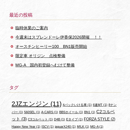
最近の投稿
臨時休業のご案内
今週末はスプレンドーレ伊香保2026開催 ！！
オースチンヒーリー100 BN1販売開始
限定車 オリジン 点検整備
MG-A 国内初登録へむけて整備
タグ
2JZエンジン
(11)
4バックいける車
(1)
6速MT
(1)
8ナン
C2コルベ
バー
(1)
560SEL
(1)
A-CARS
(1)
BBSホイール
(1)
BN1
(1)
ット
(3)
FORZA STYLE
(2)
C3コルベット
(1)
D4B
(1)
Eタイプ
(1)
Happy New Year
(1)
ISCV
(1)
jaguarXJ40
(1)
M!LK
(1)
MG-A
(1)