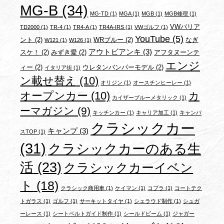
MG-B
(34)
MG-TD
(1)
MGA
(1)
MGB
(1)
MGB修理
(1)
VWバリア
TD2000
(1)
TR-4
(1)
TR4-A
(1)
TR4A-IRS
(1)
VWゴルフ
(1)
YouTube
(5)
ント
(2)
WRブルー
(2)
なぎ
W121
(1)
W126
(1)
アウトビアンキ
(3)
スケ！
(2)
みずき愛
(2)
アフタヌーンテ
エンジ
ィー
(2)
ウレタンバンパーモデル
(2)
イタリア街
(1)
ン載せ替え
(10)
オリジン
(1)
オースチンヒーレー
(1)
オープンカー
(10)
カ
カイザーブルーメタリック
(1)
ーマガジン
(9)
キッチンカー
(1)
キャリア加工
(1)
キャンバ
クラシックカー
キャンプ
(3)
スTOP
(1)
(31)
クラシックカーのある生
活
(23)
クラシックカーイベン
ト
(18)
クラシック商用車
(1)
ケイマン
(1)
コブラ
(1)
コートテク
トガラス
(1)
ゴルフ
(1)
サーキットタイヤ
(1)
シェラウド制作
(1)
シュガ
ーレース
(1)
シートベルトガイド制作
(1)
シールドビーム
(1)
ジャガー