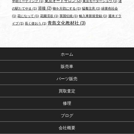
東京オートサロン
(2)
早朝ミーティング
(1)
東京モーターショウ
(1)
渚
溶接
(2)
の駅たてやま
(1)
物を大切にする
(1)
猛毒注意
(1)
緑黄色社会
(1)
花になって
(1)
花園渓谷
(1)
英国伝統
(1)
輸入車新規登録
(1)
週末ドラ
青島文化教材社
(3)
イブ
(1)
長く使おう
(1)
ホーム
販売車
パーツ販売
買取査定
修理
ブログ
会社概要