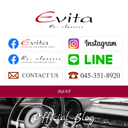
MENU
販売車
Car Sales
Official Blog
パーツ販売
Parts Sales