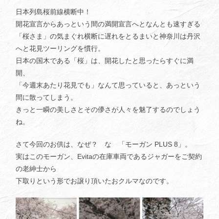
日本列島桜前線横断中！
開花宣言からあっという間の満開宣言へとなんとも速すぎる
「桜さま」の気まぐれ横断に遅れをとるまいと神奈川は丹沢
へと花見ツーリングを慣行。
日本の国木である「桜」は、開花したと思ったらすぐに満
開、
「今週末あたり花見でも」なんて思っていると、あっという
間に散ってしまう。
きっと一瞬の美しさとその儚さが人々を魅了するのでしょう
ね。
さて今回のお供は、なぜ？ な 「モーガン PLUS 8」。
実はこのモーガン、Evitaの在庫車両であるジャガーをご契約
の老紳士から
下取りという形でお譲り頂いたおクルマなのです。