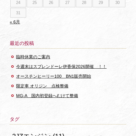
24
25
26
27
28
29
30
31
« 6月
最近の投稿
臨時休業のご案内
今週末はスプレンドーレ伊香保2026開催 ！！
オースチンヒーリー100 BN1販売開始
限定車 オリジン 点検整備
MG-A 国内初登録へむけて整備
タグ