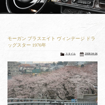
ブログ
買取査定
Trade In
修理
Repair
ブログ
Blog
モーガン プラスエイト ヴィンテージ ドラ
会社概要
Company
ッグスター 1976年
採用情報
Recruit
スタイル
2008.04.06