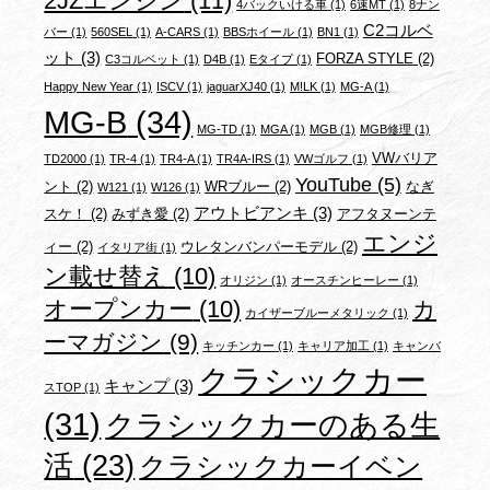
2JZエンジン
(11)
4バックいける車
(1)
6速MT
(1)
8ナン
C2コルベ
バー
(1)
560SEL
(1)
A-CARS
(1)
BBSホイール
(1)
BN1
(1)
ット
(3)
FORZA STYLE
(2)
C3コルベット
(1)
D4B
(1)
Eタイプ
(1)
Happy New Year
(1)
ISCV
(1)
jaguarXJ40
(1)
M!LK
(1)
MG-A
(1)
MG-B
(34)
MG-TD
(1)
MGA
(1)
MGB
(1)
MGB修理
(1)
VWバリア
TD2000
(1)
TR-4
(1)
TR4-A
(1)
TR4A-IRS
(1)
VWゴルフ
(1)
YouTube
(5)
ント
(2)
WRブルー
(2)
なぎ
W121
(1)
W126
(1)
アウトビアンキ
(3)
スケ！
(2)
みずき愛
(2)
アフタヌーンテ
エンジ
ィー
(2)
ウレタンバンパーモデル
(2)
イタリア街
(1)
ン載せ替え
(10)
オリジン
(1)
オースチンヒーレー
(1)
オープンカー
(10)
カ
カイザーブルーメタリック
(1)
ーマガジン
(9)
キッチンカー
(1)
キャリア加工
(1)
キャンバ
クラシックカー
キャンプ
(3)
スTOP
(1)
(31)
クラシックカーのある生
活
(23)
クラシックカーイベン