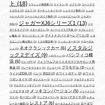
ト
(18)
クラシック商用車
(1)
ケイマン
(1)
コブラ
(1)
コートテク
トガラス
(1)
ゴルフ
(1)
サーキットタイヤ
(1)
シェラウド制作
(1)
シュガ
ーレース
(1)
シートベルトガイド制作
(1)
シールドビーム
(1)
ジャガー
ジャガーXJ6シリーズ1
(13)
XJ6
(1)
ジャ
ガーＥタイプ
(1)
スターダスト
(1)
スパークプラグ不良
(1)
スプレンドー
デイトナスパイダーレプリカ
(2)
レ榛名
(1)
ダイハツタント
(1)
トヨ
タエンジン載せ替え
(1)
トヨタ限定車
(1)
ドッカンターボ
(1)
ナローポル
ノスタルジ
ネオクラシックカー
(6)
シェ
(1)
ック２デイズ
(9)
パシフィコ横
ハロウィン
(1)
浜
(6)
フォリウムフロリスタカラヅカサロンド馬
ピレリP7
(1)
プラモデル
(3)
車道
(2)
ヘッド
ブレーキマスター
(1)
プジョー
(1)
ライトLED化
(2)
ベンツ W113
(2)
ホワイトボディ
(2)
ホワイト
リボンタイヤ
(2)
ボクスター
(1)
マイアミバイス
(1)
マセラティギブリ
ミュージ
(1)
マセラティーギブリ
(1)
マセラティーグランツーリスモ
(1)
メッキコンバージョン
(5)
ックビデオ
(2)
メリークリス
モーガン
(2)
ヨコハマタイヤ
(2)
マス
(1)
ヤングタイマー
(1)
レギュ
レストア
(6)
ローダウ
レーター修理
(1)
ロータスエスプリ
(1)