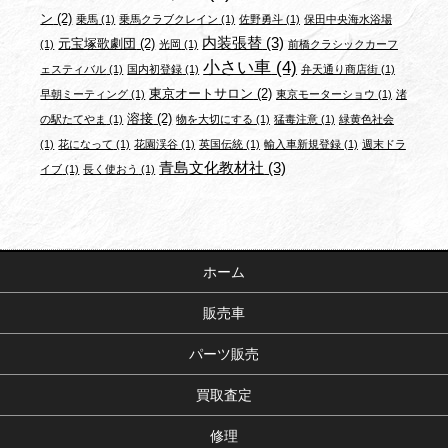
ン
(2)
乗馬
(1)
乗馬クラブクレイン
(1)
佐野勇斗
(1)
保田中央海水浴場
内装張替
(3)
元宝塚歌劇団
(2)
(1)
光岡
(1)
前橋クラシックカーフ
小さい車
(4)
ェスティバル
(1)
国内初登録
(1)
弁天通り商店街
(1)
東京オートサロン
(2)
早朝ミーティング
(1)
東京モーターショウ
(1)
渚
溶接
(2)
の駅たてやま
(1)
物を大切にする
(1)
猛毒注意
(1)
緑黄色社会
(1)
花になって
(1)
花園渓谷
(1)
英国伝統
(1)
輸入車新規登録
(1)
週末ドラ
青島文化教材社
(3)
イブ
(1)
長く使おう
(1)
ホーム
販売車
パーツ販売
買取査定
修理