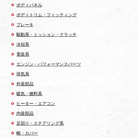
ボディパネル
ボディトリム・フィッティング
ブレーキ
駆動系・ミッション・クラッチ
冷却系
電装系
エンジン・パフォーマンスパーツ
排気系
外装部品
吸気・燃料系
ヒーター・エアコン
内装部品
足回り・ステアリング系
幌・カバー