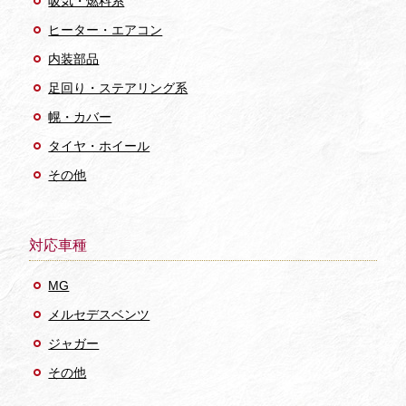
吸気・燃料系
ヒーター・エアコン
内装部品
足回り・ステアリング系
幌・カバー
タイヤ・ホイール
その他
対応車種
MG
メルセデスベンツ
ジャガー
その他