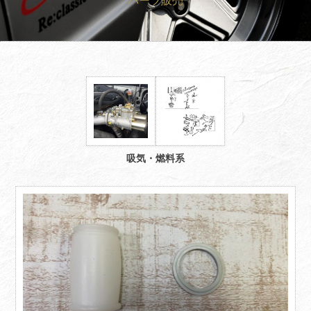
パーツ販売
買取査定
Trade In
修理
Repair
ブログ
Blog
会社概要
Company
採用情報
Recruit
吸気・燃料系