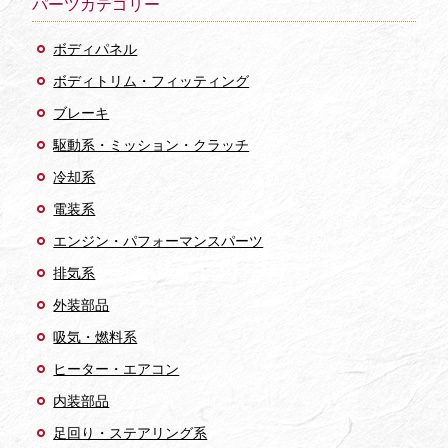
パーツカテゴリー
ボディパネル
ボディトリム・フィッティング
ブレーキ
駆動系・ミッション・クラッチ
冷却系
電装系
エンジン・パフォーマンスパーツ
排気系
外装部品
吸気・燃料系
ヒーター・エアコン
内装部品
足回り・ステアリング系