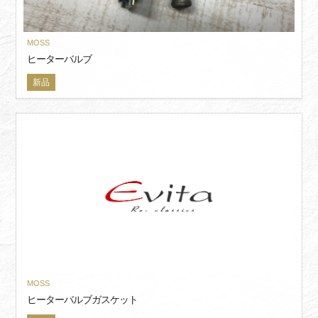
MOSS
ヒーターバルブ
新品
MOSS
ヒーターバルブガスケット