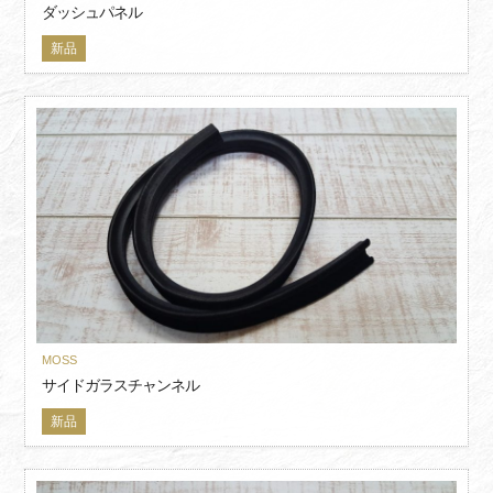
ダッシュパネル
新品
MOSS
サイドガラスチャンネル
新品