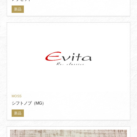
新品
MOSS
シフトノブ（MG）
新品