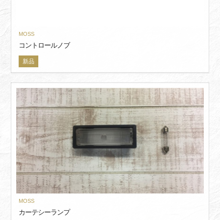
MOSS
コントロールノブ
新品
MOSS
カーテシーランプ