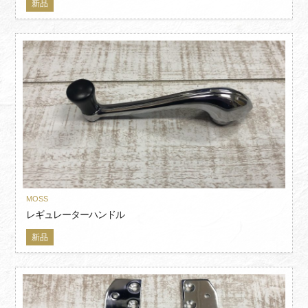
新品
MOSS
レギュレーターハンドル
新品