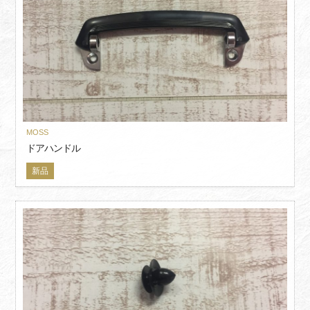
MOSS
ドアハンドル
新品