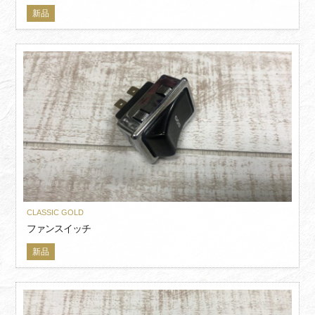
新品
CLASSIC GOLD
ファンスイッチ
新品