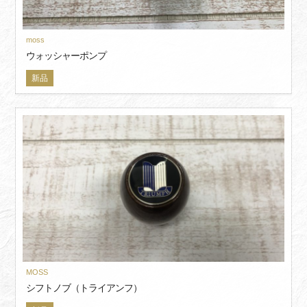
moss
ウォッシャーポンプ
新品
MOSS
シフトノブ（トライアンフ）