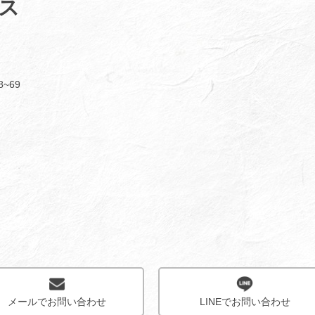
ス
~69
メールでお問い合わせ
LINEでお問い合わせ