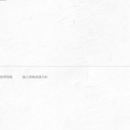
採用情報
個人情報保護方針