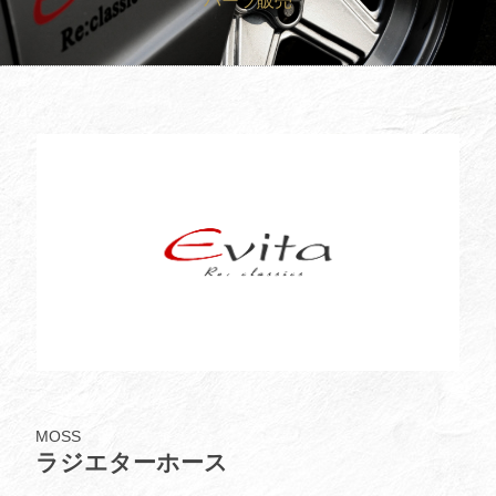
パーツ販売
買取査定
Trade In
修理
Repair
ブログ
Blog
会社概要
Company
採用情報
Recruit
MOSS
ラジエターホース