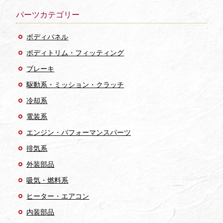
パーツカテゴリー
ボディパネル
ボディトリム・フィッティング
ブレーキ
駆動系・ミッション・クラッチ
冷却系
電装系
エンジン・パフォーマンスパーツ
排気系
外装部品
吸気・燃料系
ヒーター・エアコン
内装部品