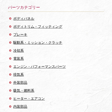
パーツカテゴリー
ボディパネル
ボディトリム・フィッティング
ブレーキ
駆動系・ミッション・クラッチ
冷却系
電装系
エンジン・パフォーマンスパーツ
排気系
外装部品
吸気・燃料系
ヒーター・エアコン
内装部品