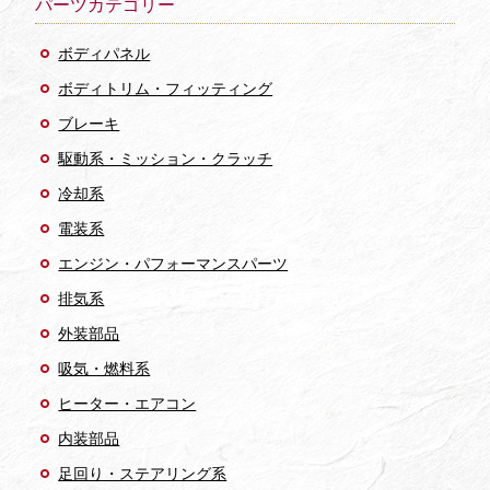
パーツカテゴリー
ボディパネル
ボディトリム・フィッティング
ブレーキ
駆動系・ミッション・クラッチ
冷却系
電装系
エンジン・パフォーマンスパーツ
排気系
外装部品
吸気・燃料系
ヒーター・エアコン
内装部品
足回り・ステアリング系