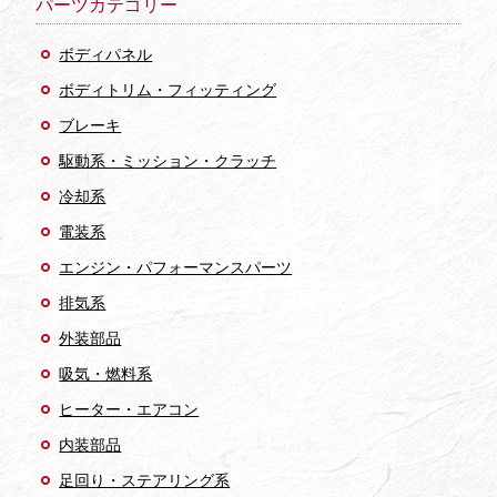
パーツカテゴリー
ボディパネル
ボディトリム・フィッティング
ブレーキ
駆動系・ミッション・クラッチ
冷却系
電装系
エンジン・パフォーマンスパーツ
排気系
外装部品
吸気・燃料系
ヒーター・エアコン
内装部品
足回り・ステアリング系