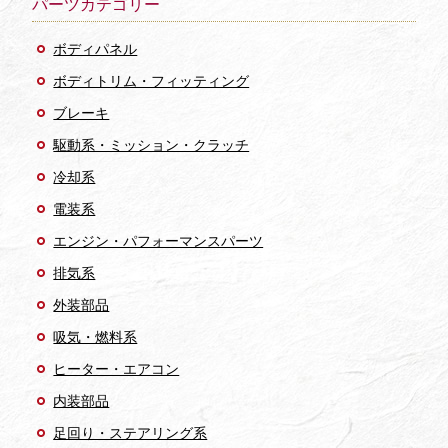
パーツカテゴリー
ボディパネル
ボディトリム・フィッティング
ブレーキ
駆動系・ミッション・クラッチ
冷却系
電装系
エンジン・パフォーマンスパーツ
排気系
外装部品
吸気・燃料系
ヒーター・エアコン
内装部品
足回り・ステアリング系