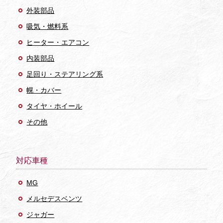
外装部品
吸気・燃料系
ヒーター・エアコン
内装部品
足回り・ステアリング系
幌・カバー
タイヤ・ホイール
その他
対応車種
MG
メルセデスベンツ
ジャガー