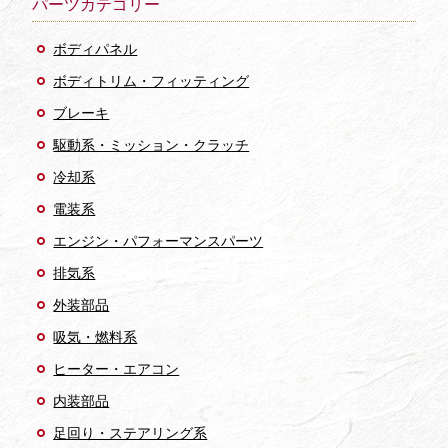
パーツカテゴリー
ボディパネル
ボディトリム・フィッティング
ブレーキ
駆動系・ミッション・クラッチ
冷却系
電装系
エンジン・パフォーマンスパーツ
排気系
外装部品
吸気・燃料系
ヒーター・エアコン
内装部品
足回り・ステアリング系