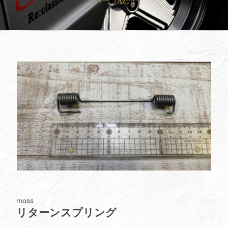
パーツ販売
買取査定
Trade In
修理
Repair
ブログ
Blog
会社概要
Company
採用情報
Recruit
moss
リターンスプリング