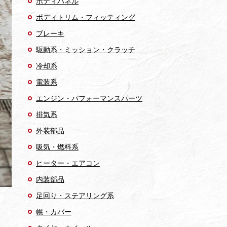
ボディパネル
ボディトリム・フィッティング
ブレーキ
駆動系・ミッション・クラッチ
冷却系
電装系
エンジン・パフォーマンスパーツ
排気系
外装部品
吸気・燃料系
ヒーター・エアコン
内装部品
足回り・ステアリング系
幌・カバー