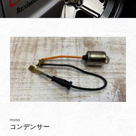
パーツ販売
買取査定
Trade In
修理
Repair
ブログ
Blog
会社概要
Company
採用情報
Recruit
moss
コンデンサー