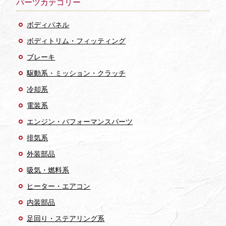
パーツカテゴリー
ボディパネル
ボディトリム・フィッティング
ブレーキ
駆動系・ミッション・クラッチ
冷却系
電装系
エンジン・パフォーマンスパーツ
排気系
外装部品
吸気・燃料系
ヒーター・エアコン
内装部品
足回り・ステアリング系