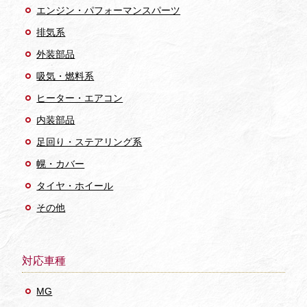
エンジン・パフォーマンスパーツ
排気系
外装部品
吸気・燃料系
ヒーター・エアコン
内装部品
足回り・ステアリング系
幌・カバー
タイヤ・ホイール
その他
対応車種
MG