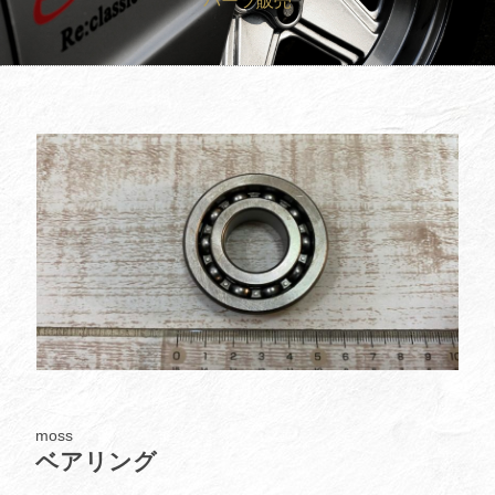
パーツ販売
買取査定
Trade In
修理
Repair
ブログ
Blog
会社概要
Company
採用情報
Recruit
moss
ベアリング